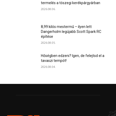
termelés a tószegi kerékpárgyárban
2026.08.06.
8,99 kilós mestermű – ilyen lett
Dangerholm legújabb Scott Spark RC
építése
2026.08.05.
Hőségben edzeni? Igen, de felejtsd el a
tavaszi tempót!
2026.08.04.