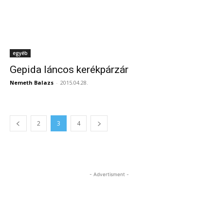
egyéb
Gepida láncos kerékpárzár
Nemeth Balazs
-
2015.04.28.
2
3
4
- Advertisment -