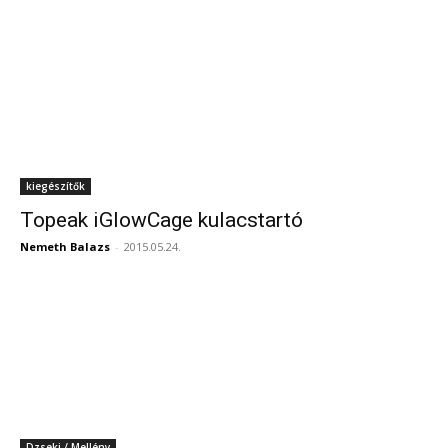
kiegészítők
Topeak iGlowCage kulacstartó
Nemeth Balazs
-
2015.05.24.
Dzseki / Mellény