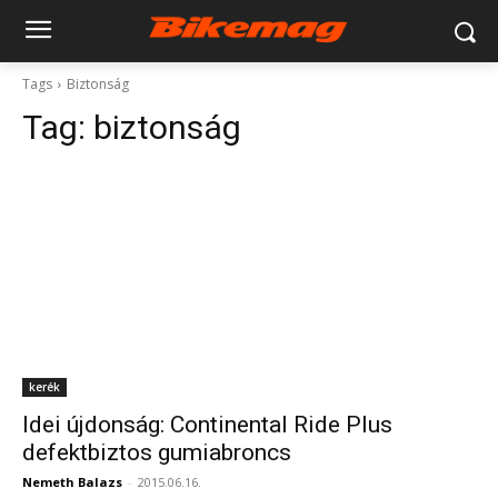
Tags
Biztonság
Tag:
biztonság
kerék
Idei újdonság: Continental Ride Plus
defektbiztos gumiabroncs
Nemeth Balazs
-
2015.06.16.