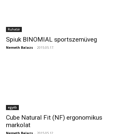
Ruhatár
Spiuk BINOMIAL sportszemüveg
Nemeth Balazs
-
2015.05.17.
egyéb
Cube Natural Fit (NF) ergonomikus
markolat
Nemeth Balazs
-
2015.05.12.