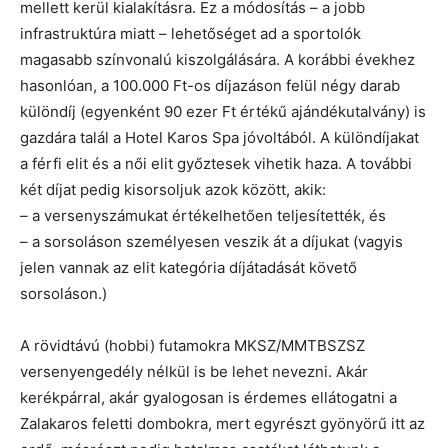
mellett kerül kialakításra. Ez a módosítás – a jobb
infrastruktúra miatt – lehetőséget ad a sportolók
magasabb színvonalú kiszolgálására. A korábbi évekhez
hasonlóan, a 100.000 Ft-os díjazáson felül négy darab
különdíj (egyenként 90 ezer Ft értékű ajándékutalvány) is
gazdára talál a Hotel Karos Spa jóvoltából. A különdíjakat
a férfi elit és a női elit győztesek vihetik haza. A további
két díjat pedig kisorsoljuk azok között, akik:
– a versenyszámukat értékelhetően teljesítették, és
– a sorsoláson személyesen veszik át a díjukat (vagyis
jelen vannak az elit kategória díjátadását követő
sorsoláson.)
A rövidtávú (hobbi) futamokra MKSZ/MMTBSZSZ
versenyengedély nélkül is be lehet nevezni. Akár
kerékpárral, akár gyalogosan is érdemes ellátogatni a
Zalakaros feletti dombokra, mert egyrészt gyönyörű itt az