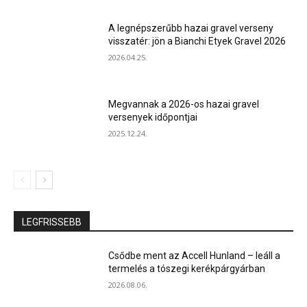
A legnépszerűbb hazai gravel verseny
visszatér: jön a Bianchi Etyek Gravel 2026
2026.04.25.
Megvannak a 2026-os hazai gravel
versenyek időpontjai
2025.12.24.
LEGFRISSEBB
Csődbe ment az Accell Hunland – leáll a
termelés a tószegi kerékpárgyárban
2026.08.06.