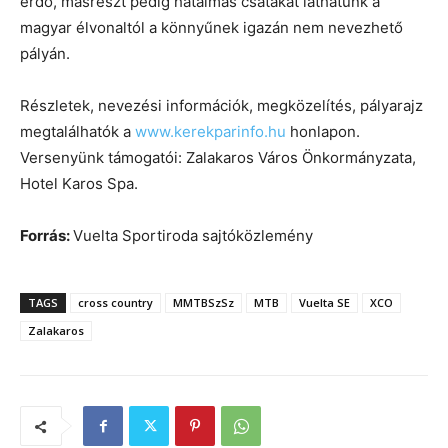
erdő, másrészt pedig hatalmas csatákat láthatunk a
magyar élvonaltól a könnyűnek igazán nem nevezhető
pályán.
Részletek, nevezési információk, megközelítés, pályarajz
megtalálhatók a
www.kerekparinfo.hu
honlapon.
Versenyünk támogatói: Zalakaros Város Önkormányzata,
Hotel Karos Spa.
Forrás:
Vuelta Sportiroda sajtóközlemény
TAGS
cross country
MMTBSzSz
MTB
Vuelta SE
XCO
Zalakaros