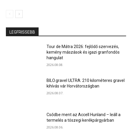
LEGFRISSEBB
Tour de Mátra 2026: fejlődő szervezés,
kemény mászások és igazi granfondós
hangulat
2026.08.08.
BILO.gravel ULTRA: 210 kilométeres gravel
kihívás vár Horvátországban
2026.08.07.
Csődbe ment az Accell Hunland – leáll a
termelés a tószegi kerékpárgyárban
2026.08.06.