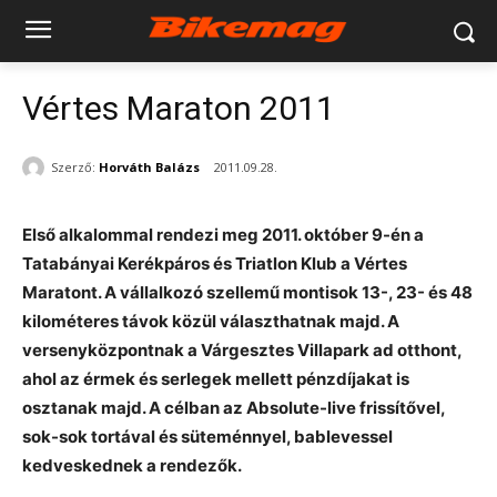
Vértes Maraton 2011
Szerző:
Horváth Balázs
2011.09.28.
Első alkalommal rendezi meg 2011. október 9-én a
Tatabányai Kerékpáros és Triatlon Klub a Vértes
Maratont. A vállalkozó szellemű montisok 13-, 23- és 48
kilométeres távok közül választhatnak majd. A
versenyközpontnak a Várgesztes Villapark ad otthont,
ahol az érmek és serlegek mellett pénzdíjakat is
osztanak majd. A célban az Absolute-live frissítővel,
sok-sok tortával és süteménnyel, bablevessel
kedveskednek a rendezők.