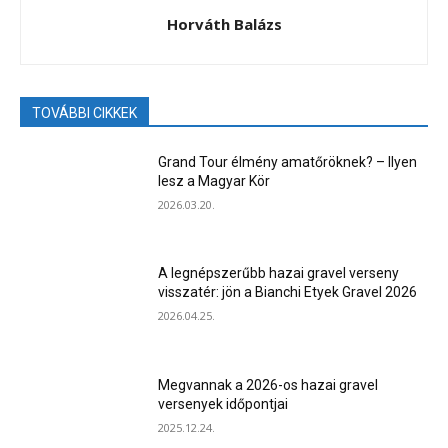
Horváth Balázs
TOVÁBBI CIKKEK
Grand Tour élmény amatőröknek? – Ilyen
lesz a Magyar Kör
2026.03.20.
A legnépszerűbb hazai gravel verseny
visszatér: jön a Bianchi Etyek Gravel 2026
2026.04.25.
Megvannak a 2026-os hazai gravel
versenyek időpontjai
2025.12.24.