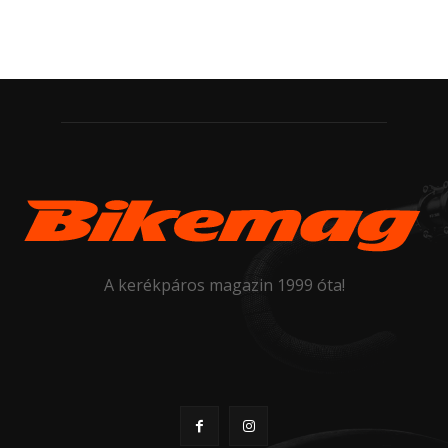
A kerékpáros magazin 1999 óta!