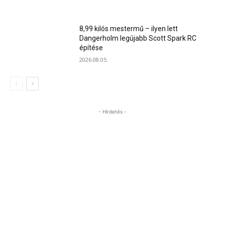
8,99 kilós mestermű – ilyen lett
Dangerholm legújabb Scott Spark RC
építése
2026.08.05.
- Hirdetés -