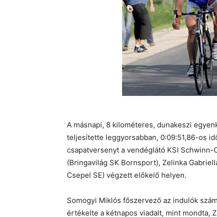
A másnapi, 8 kilométeres, dunakeszi egyen
teljesítette leggyorsabban, 0:09:51,86-os i
csapatversenyt a vendéglátó KSI Schwinn-C
(Bringavilág SK Bornsport), Zelinka Gabriel
Csepel SE) végzett előkelő helyen.
Somogyi Miklós főszervező az indulók számá
értékelte a kétnapos viadalt, mint mondta,