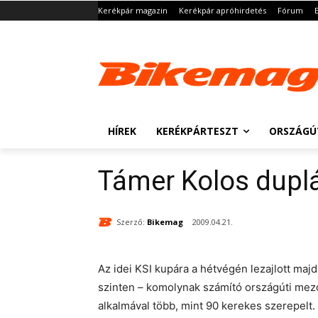
Kerékpár magazin
Kerékpár apróhirdetés
Fórum
HÍREK
KERÉKPÁRTESZT
ORSZÁGÚ
Támer Kolos duplá
Szerző:
Bikemag
2009.04.21.
Az idei KSI kupára a hétvégén lezajlott maj
szinten – komolynak számító országúti mező
alkalmával több, mint 90 kerekes szerepelt.