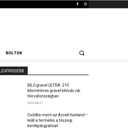
BOLTOK
LEGFRISSEBB
BILO.gravel ULTRA: 210
kilométeres gravel kihívás vár
Horvátországban
2026.08.07.
Csődbe ment az Accell Hunland –
leáll a termelés a tószegi
kerékpárgyárban