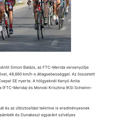
kéntit Simon Balázs, az FTC-Merida versenyzője
dővel, 48,660 km/h-s átlagsebességgel. Az összetett
sepel SE nyerte. A hölgyeknél Kenyó Anita
la (FTC-Merida) és Monoki Krisztina (KSI Schwinn-
t és az útbiztosítást tekintve is eredményesnek
 Zsámbék és Dunakeszi egyaránt szívélyes