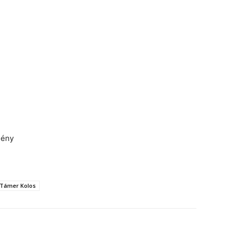
mény
Támer Kolos