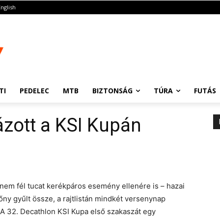
English
TI
PEDELEC
MTB
BIZTONSÁG
TÚRA
FUTÁS
zott a KSI Kupán
dnem fél tucat kerékpáros esemény ellenére is – hazai
ny gyűlt össze, a rajtlistán mindkét versenynap
 A 32. Decathlon KSI Kupa első szakaszát egy