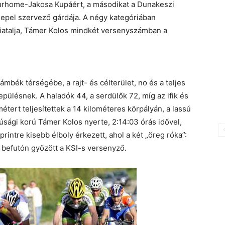
turhome-Jakosa Kupáért, a másodikat a Dunakeszi
sepel szervező gárdája. A négy kategóriában
fiatalja, Támer Kolos mindkét versenyszámban a
ámbék térségébe, a rajt- és célterület, no és a teljes
pülésnek. A haladók 44, a serdülők 72, míg az ifik és
métert teljesítettek a 14 kilométeres körpályán, a lassú
fjúsági korú Támer Kolos nyerte, 2:14:03 órás idővel,
rintre kisebb élboly érkezett, ahol a két „öreg róka”:
s befutón győzött a KSI-s versenyző.