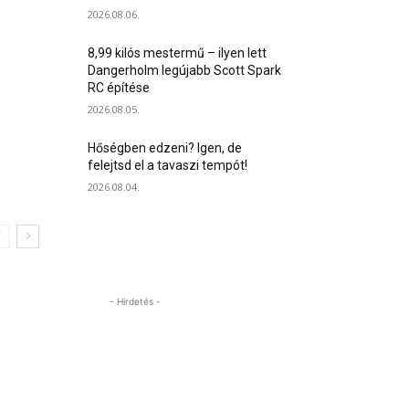
2026.08.06.
8,99 kilós mestermű – ilyen lett
Dangerholm legújabb Scott Spark
RC építése
2026.08.05.
Hőségben edzeni? Igen, de
felejtsd el a tavaszi tempót!
2026.08.04.
- Hirdetés -