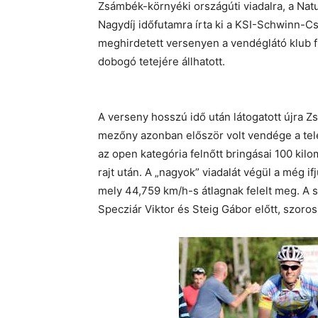
Zsámbék-környéki országúti viadalra, a Na
Nagydíj időfutamra írta ki a KSI-Schwinn-C
meghirdetett versenyen a vendéglátó klub 
dobogó tetejére állhatott.
A verseny hosszú idő után látogatott újra Zs
mezőny azonban először volt vendége a tele
az open kategória felnőtt bringásai 100 kilo
rajt után. A „nagyok” viadalát végül a még i
mely 44,759 km/h-s átlagnak felelt meg. A sp
Specziár Viktor és Steig Gábor előtt, szoro