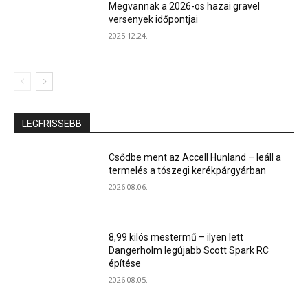
Megvannak a 2026-os hazai gravel
versenyek időpontjai
2025.12.24.
LEGFRISSEBB
Csődbe ment az Accell Hunland – leáll a
termelés a tószegi kerékpárgyárban
2026.08.06.
8,99 kilós mestermű – ilyen lett
Dangerholm legújabb Scott Spark RC
építése
2026.08.05.