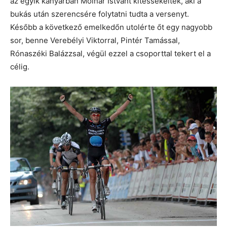
az egyik kanyarban Molnár Istvánt kitessékelték, aki a
bukás után szerencsére folytatni tudta a versenyt.
Később a következő emelkedőn utolérte őt egy nagyobb
sor, benne Verebélyi Viktorral, Pintér Tamással,
Rónaszéki Balázzsal, végül ezzel a csoporttal tekert el a
célig.