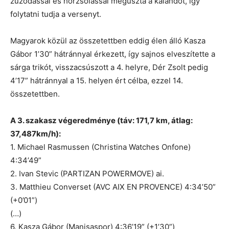
zúzódással és horzsolással megúszta a kalandot, így
folytatni tudja a versenyt.
Magyarok közül az összetettben eddig élen álló Kasza
Gábor 1’30” hátránnyal érkezett, így sajnos elveszítette a
sárga trikót, visszacsúszott a 4. helyre, Dér Zsolt pedig
4’17” hátránnyal a 15. helyen ért célba, ezzel 14.
összetettben.
A 3. szakasz végeredménye (táv: 171,7 km, átlag:
37,487km/h):
1. Michael Rasmussen (Christina Watches Onfone)
4:34’49”
2. Ivan Stevic (PARTIZAN POWERMOVE) ai.
3. Matthieu Converset (AVC AIX EN PROVENCE) 4:34’50”
(+0’01”)
(…)
6. Kasza Gábor (Manisaspor) 4:36’19” (+1’30”)