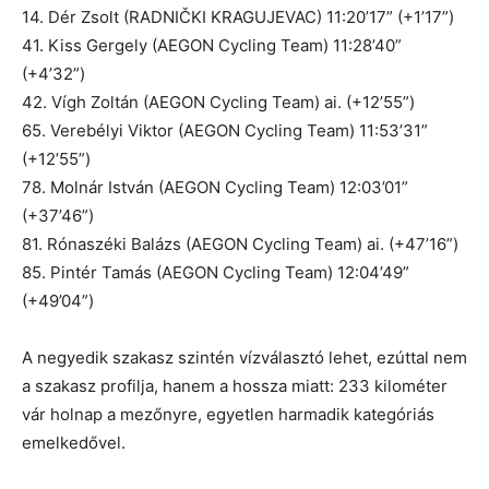
14. Dér Zsolt (RADNIČKI KRAGUJEVAC) 11:20’17” (+1’17”)
41. Kiss Gergely (AEGON Cycling Team) 11:28’40”
(+4’32”)
42. Vígh Zoltán (AEGON Cycling Team) ai. (+12’55”)
65. Verebélyi Viktor (AEGON Cycling Team) 11:53’31”
(+12’55”)
78. Molnár István (AEGON Cycling Team) 12:03’01”
(+37’46”)
81. Rónaszéki Balázs (AEGON Cycling Team) ai. (+47’16”)
85. Pintér Tamás (AEGON Cycling Team) 12:04’49”
(+49’04”)
A negyedik szakasz szintén vízválasztó lehet, ezúttal nem
a szakasz profilja, hanem a hossza miatt: 233 kilométer
vár holnap a mezőnyre, egyetlen harmadik kategóriás
emelkedővel.