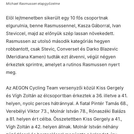
Michael Rasmussen etapgyőzelme
Elöl lejtmenetben sikerült egy 10 fős csoportnak
elgurulnia, benne Rasmussennel, Kasza Gáborral, Ivan
Steviccel, majd az előnyük szép lassan növekedett.
Rasmussen az utolsó második kategóriás hegyen
robbantott, csak Stevic, Converset és Darko Blazevic
(Meridiana Kamen) tudták ezt átvenni, végül négyen
érkeztek sprintre, amelyet a rutinos Rasmussen nyert
meg.
Az AEGON Cycling Team versenyzői közül Kiss Gergely
és Vígh Zoltán az élcsoportban érkeztek a 36. illetve a 41.
helyen, nyolc perces hátránnyal. A fiatal Pintér Tamás 68.,
Verebélyi Viktor 73., Molnár István 78., Rónaszéki Balázs
a 81. helyen ért célba. Összetettben Kiss Gergely a 41.,
Vígh Zoltán a 42. helyen állnak. Molnár István néhány