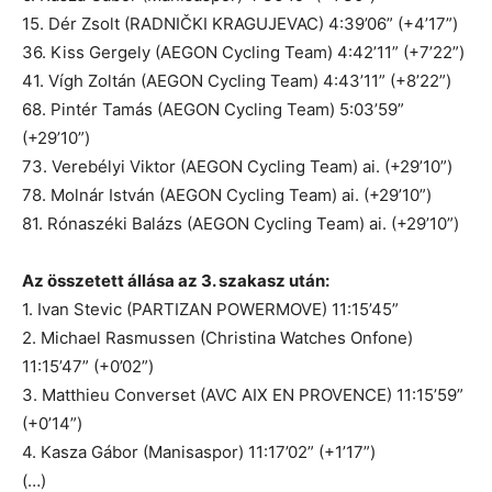
15. Dér Zsolt (RADNIČKI KRAGUJEVAC) 4:39’06” (+4’17”)
36. Kiss Gergely (AEGON Cycling Team) 4:42’11” (+7’22”)
41. Vígh Zoltán (AEGON Cycling Team) 4:43’11” (+8’22”)
68. Pintér Tamás (AEGON Cycling Team) 5:03’59”
(+29’10”)
73. Verebélyi Viktor (AEGON Cycling Team) ai. (+29’10”)
78. Molnár István (AEGON Cycling Team) ai. (+29’10”)
81. Rónaszéki Balázs (AEGON Cycling Team) ai. (+29’10”)
Az összetett állása az 3. szakasz után:
1. Ivan Stevic (PARTIZAN POWERMOVE) 11:15’45”
2. Michael Rasmussen (Christina Watches Onfone)
11:15’47” (+0’02”)
3. Matthieu Converset (AVC AIX EN PROVENCE) 11:15’59”
(+0’14”)
4. Kasza Gábor (Manisaspor) 11:17’02” (+1’17”)
(…)