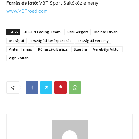
Forrás és fotó:
VBT Sport Sajtóközlemény –
www.VBTroad.com
TAGS
AEGON Cycling Team
Kiss Gergely
Molnár István
országút
országúti kerékpározás
országúti verseny
Pintér Tamás
Rónaszéki Balázs
Szerbia
Verebélyi Viktor
Vígh Zoltán