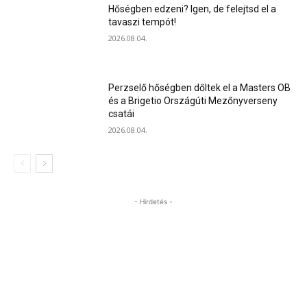
Hőségben edzeni? Igen, de felejtsd el a
tavaszi tempót!
2026.08.04.
Perzselő hőségben dőltek el a Masters OB
és a Brigetio Országúti Mezőnyverseny
csatái
2026.08.04.
- Hirdetés -