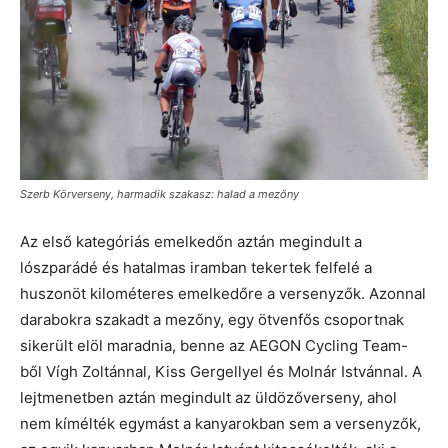
Szerb Körverseny, harmadik szakasz: halad a mezőny
Az első kategóriás emelkedőn aztán megindult a
lószparádé és hatalmas iramban tekertek felfelé a
huszonöt kilométeres emelkedőre a versenyzők. Azonnal
darabokra szakadt a mezőny, egy ötvenfős csoportnak
sikerült elöl maradnia, benne az AEGON Cycling Team-
ből Vígh Zoltánnal, Kiss Gergellyel és Molnár Istvánnal. A
lejtmenetben aztán megindult az üldözőverseny, ahol
nem kímélték egymást a kanyarokban sem a versenyzők,