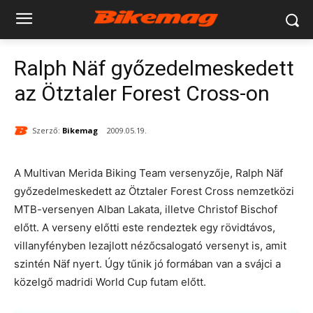
Ralph Näf győzedelmeskedett
az Ötztaler Forest Cross-on
Szerző:
Bikemag
2009.05.19.
A Multivan Merida Biking Team versenyzője, Ralph Näf
győzedelmeskedett az Ötztaler Forest Cross nemzetközi
MTB-versenyen Alban Lakata, illetve Christof Bischof
előtt. A verseny előtti este rendeztek egy rövidtávos,
villanyfényben lezajlott nézőcsalogató versenyt is, amit
szintén Näf nyert. Úgy tűnik jó formában van a svájci a
közelgő madridi World Cup futam előtt.