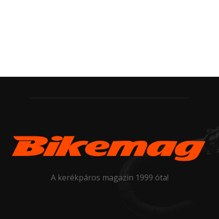
A kerékpáros magazin 1999 óta!