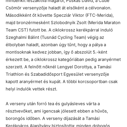
mindenkit leszakítva magáról, Puskás Dávid, a Cube
Csömör versenyzője haladt át elsőként a célvonalon.
Másodikként őt követte Specziár Viktor (FTC-Merida),
majd bronzérmesként Szlobodnyik Zsolt (Merida Maraton
Team CST) futott be. A ciklokrossz kerékpárral induló
Szeghalmi Bálint (Tusnád Cycling Team) végig az
élbolyban haladt, azonban úgy tűnt, hogy a pálya a
montisoknak kedvez jobban, így ő abszolút 5.-ként
érkezett be, a ciklokrossz kategóriában pedig aranyérmet
szerzett. A felnőtt nőknél Lengyel Dorottya, a Tamási
Triathlon és Szabadidősport Egyesület versenyzője
kapott aranyérmet és kupát. A többi korcsoportban csak
helyi indulók vettek részt.
A verseny után forró tea és gulyásleves várta a
résztvevőket, ami igencsak jólesett ebben a hűvös,
borongós időben. A verseny díjazását a Tamási
Kerékpáros Alapítvány biztosította: minden dobogós