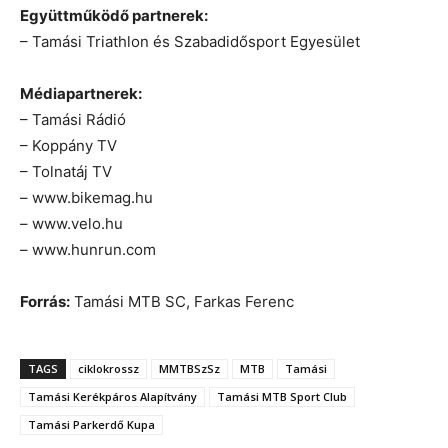
Együttműködő partnerek:
– Tamási Triathlon és Szabadidősport Egyesület
Médiapartnerek:
– Tamási Rádió
– Koppány TV
– Tolnatáj TV
– www.bikemag.hu
– www.velo.hu
– www.hunrun.com
Forrás:
Tamási MTB SC, Farkas Ferenc
TAGS
ciklokrossz
MMTBSzSz
MTB
Tamási
Tamási Kerékpáros Alapítvány
Tamási MTB Sport Club
Tamási Parkerdő Kupa