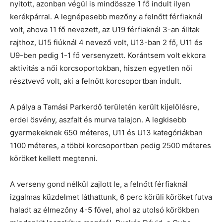
nyitott, azonban végül is mindössze 1 fő indult ilyen
kerékpárral. A legnépesebb mezőny a felnőtt férfiaknál
volt, ahova 11 fő nevezett, az U19 férfiaknál 3-an álltak
rajthoz, U15 fiúknál 4 nevező volt, U13-ban 2 fő, U11 és
U9-ben pedig 1-1 fő versenyzett. Korántsem volt ekkora
aktivitás a női korcsoportokban, hiszen egyetlen női
résztvevő volt, aki a felnőtt korcsoportban indult.
A pálya a Tamási Parkerdő területén került kijelölésre,
erdei ösvény, aszfalt és murva talajon. A legkisebb
gyermekeknek 650 méteres, U11 és U13 kategóriákban
1100 méteres, a többi korcsoportban pedig 2500 méteres
köröket kellett megtenni.
A verseny gond nélkül zajlott le, a felnőtt férfiaknál
izgalmas küzdelmet láthattunk, 6 perc körüli köröket futva
haladt az élmezőny 4-5 fővel, ahol az utolsó körökben