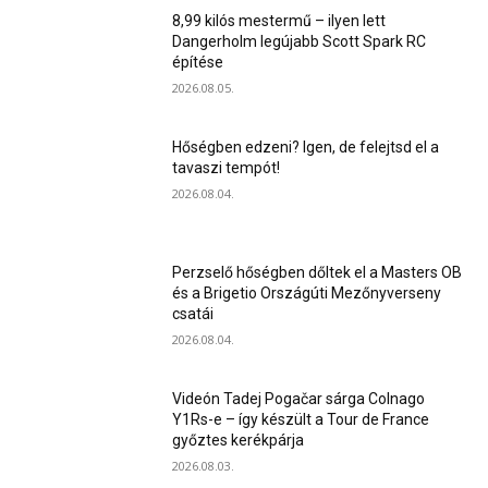
8,99 kilós mestermű – ilyen lett
Dangerholm legújabb Scott Spark RC
építése
2026.08.05.
Hőségben edzeni? Igen, de felejtsd el a
tavaszi tempót!
2026.08.04.
Perzselő hőségben dőltek el a Masters OB
és a Brigetio Országúti Mezőnyverseny
csatái
2026.08.04.
Videón Tadej Pogačar sárga Colnago
Y1Rs-e – így készült a Tour de France
győztes kerékpárja
2026.08.03.