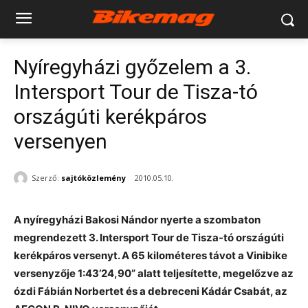
Nyíregyházi győzelem a 3.
Intersport Tour de Tisza-tó
országúti kerékpáros
versenyen
Szerző:
sajtóközlemény
2010.05.10.
A nyíregyházi Bakosi Nándor nyerte a szombaton
megrendezett 3. Intersport Tour de Tisza-tó országúti
kerékpáros versenyt. A 65 kilométeres távot a Vinibike
versenyzője 1:43’24,90” alatt teljesítette, megelőzve az
ózdi Fábián Norbertet és a debreceni Kádár Csabát, az