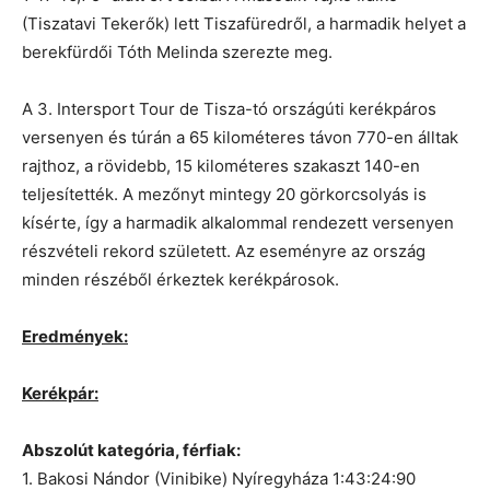
(Tiszatavi Tekerők) lett Tiszafüredről, a harmadik helyet a
berekfürdői Tóth Melinda szerezte meg.
A 3. Intersport Tour de Tisza-tó országúti kerékpáros
versenyen és túrán a 65 kilométeres távon 770-en álltak
rajthoz, a rövidebb, 15 kilométeres szakaszt 140-en
teljesítették. A mezőnyt mintegy 20 görkorcsolyás is
kísérte, így a harmadik alkalommal rendezett versenyen
részvételi rekord született. Az eseményre az ország
minden részéből érkeztek kerékpárosok.
Eredmények:
Kerékpár:
Abszolút kategória, férfiak:
1. Bakosi Nándor (Vinibike) Nyíregyháza 1:43:24:90