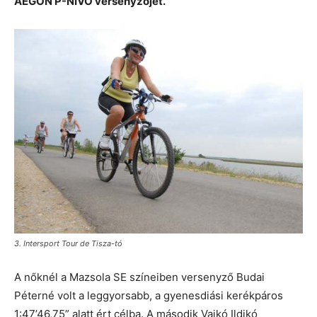
AEGON P-NIVO versenyzőjét.
3. Intersport Tour de Tisza-tó
A nőknél a Mazsola SE színeiben versenyző Budai
Péterné volt a leggyorsabb, a gyenesdiási kerékpáros
1:47’46,75” alatt ért célba. A második Vajkó Ildikó