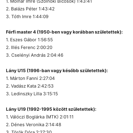
1. Molnár Imre (Szolnoki Bicósok) 1:43:41
2. Balázs Péter 1:43:42
3. Tóth Imre 1:44:09
Férfi master 4 (1950-ben vagy korábban születettek):
1. Eszes Gábor 1:56:55
2. Illés Ferenc 2:00:20
3. Cselényi András 2:04:46
Lány U15 (1996-ban vagy később születettek):
1. Márton Fanni 2:27:04
2. Vadász Kata 2:42:53
3. Ledinszky Lilla 3:15:15
Lány U19 (1992-1995 között születettek):
1. Válóczi Boglárka (MTK) 2:01:11
2. Dénes Veronika 2:14:48
3. Török Dóra 2:27:30