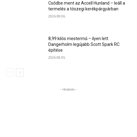
Csődbe ment az Accell Hunland – leáll a
termelés a tószegi kerékpárgyárban
2026.08.06.
8,99 kilós mestermű – ilyen lett
Dangerholm legújabb Scott Spark RC
építése
2026.08.05.
- Hirdetés -