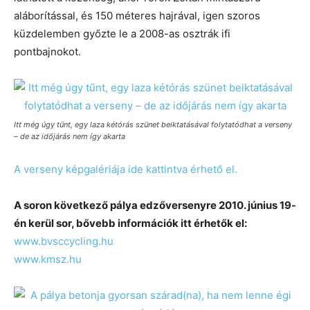
aláborítással, és 150 méteres hajrával, igen szoros
küzdelemben győzte le a 2008-as osztrák ifi
pontbajnokot.
Itt még úgy tűnt, egy laza kétórás szünet beiktatásával folytatódhat a verseny
– de az időjárás nem így akarta
A verseny képgalériája ide kattintva érhető el.
A soron következő pálya edzőversenyre 2010. június 19-
én kerül sor, bővebb információk itt érhetők el:
www.bvsccycling.hu
www.kmsz.hu