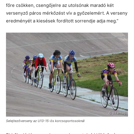
főre csökken, csengőjelre az utolsónak maradó két
versenyző páros mérkőzést vív a győzelemért. A verseny
eredményét a kiesések fordított sorrendje adja meg.”
Selejtezőverseny az U13-15-ös korcsoportosoknál