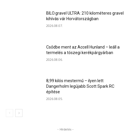
BILO.gravel ULTRA: 210 kilométeres gravel
kihívás vár Horvátországban
2026.08.07.
Csődbe ment az Accell Hunland – leáll a
termelés a tószegi kerékpárgyárban
2026.08.06.
8,99 kilós mestermű – ilyen lett
Dangerholm legújabb Scott Spark RC
építése
2026.08.05.
- Hirdetés -