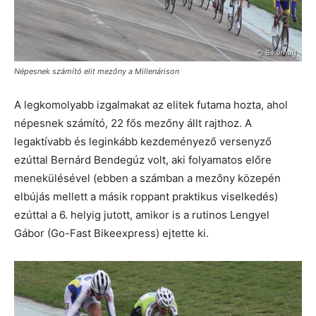
Népesnek számító elit mezőny a Millenárison
A legkomolyabb izgalmakat az elitek futama hozta, ahol
népesnek számító, 22 fős mezőny állt rajthoz. A
legaktívabb és leginkább kezdeményező versenyző
ezúttal Bernárd Bendegúz volt, aki folyamatos előre
menekülésével (ebben a számban a mezőny közepén
elbújás mellett a másik roppant praktikus viselkedés)
ezúttal a 6. helyig jutott, amikor is a rutinos Lengyel
Gábor (Go-Fast Bikeexpress) ejtette ki.