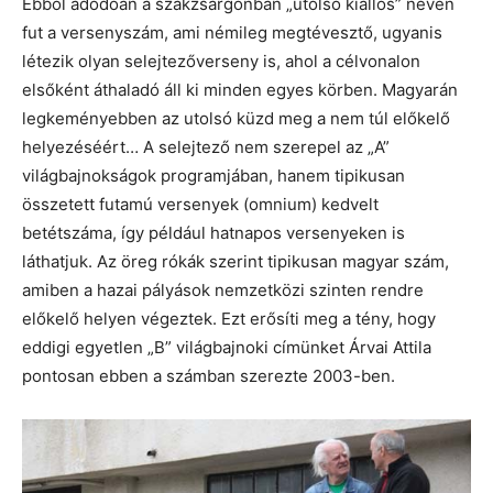
Ebből adódóan a szakzsargonban „utolsó kiállós” néven
fut a versenyszám, ami némileg megtévesztő, ugyanis
létezik olyan selejtezőverseny is, ahol a célvonalon
elsőként áthaladó áll ki minden egyes körben. Magyarán
legkeményebben az utolsó küzd meg a nem túl előkelő
helyezéséért… A selejtező nem szerepel az „A”
világbajnokságok programjában, hanem tipikusan
összetett futamú versenyek (omnium) kedvelt
betétszáma, így például hatnapos versenyeken is
láthatjuk. Az öreg rókák szerint tipikusan magyar szám,
amiben a hazai pályások nemzetközi szinten rendre
előkelő helyen végeztek. Ezt erősíti meg a tény, hogy
eddigi egyetlen „B” világbajnoki címünket Árvai Attila
pontosan ebben a számban szerezte 2003-ben.