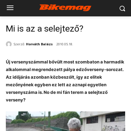
Mi is az a selejtező?
Szerző:
Horváth Balázs
2010.05.18.
Új versenyszámmal bővült most szombaton a harmadik
alkalommal megrendezett pálya edzőverseny-sorozat.
Az időjárás azonban közbeszólt, így az elitek
mezőnyének egyben ez lett az aznapi egyetlen
versenyszáma is. No de mi fán terem a selejtező
verseny?