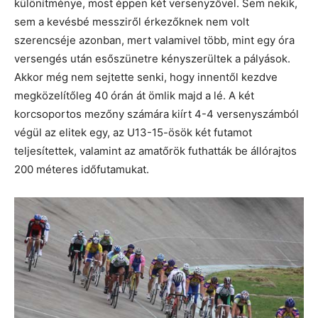
különítménye, most éppen két versenyzővel. Sem nekik,
sem a kevésbé messziről érkezőknek nem volt
szerencséje azonban, mert valamivel több, mint egy óra
versengés után esőszünetre kényszerültek a pályások.
Akkor még nem sejtette senki, hogy innentől kezdve
megközelítőleg 40 órán át ömlik majd a lé. A két
korcsoportos mezőny számára kiírt 4-4 versenyszámból
végül az elitek egy, az U13-15-ösök két futamot
teljesítettek, valamint az amatőrök futhatták be állórajtos
200 méteres időfutamukat.