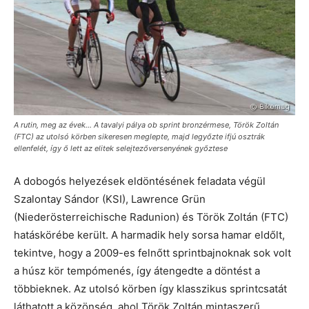
A rutin, meg az évek… A tavalyi pálya ob sprint bronzérmese, Török Zoltán
(FTC) az utolsó körben sikeresen meglepte, majd legyőzte ifjú osztrák
ellenfelét, így ő lett az elitek selejtezőversenyének győztese
A dobogós helyezések eldöntésének feladata végül
Szalontay Sándor (KSI), Lawrence Grün
(Niederösterreichische Radunion) és Török Zoltán (FTC)
hatáskörébe került. A harmadik hely sorsa hamar eldőlt,
tekintve, hogy a 2009-es felnőtt sprintbajnoknak sok volt
a húsz kör tempómenés, így átengedte a döntést a
többieknek. Az utolsó körben így klasszikus sprintcsatát
láthatott a közönség, ahol Török Zoltán mintaszerű