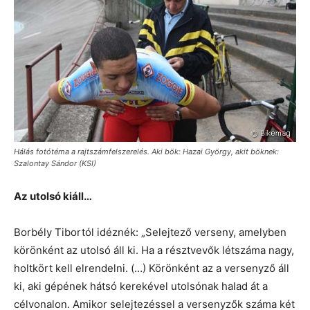
Hálás fotótéma a rajtszámfelszerelés. Aki bök: Hazai György, akit böknek:
Szalontay Sándor (KSI)
Az utolsó kiáll…
Borbély Tibortól idéznék: „Selejtező verseny, amelyben
körönként az utolsó áll ki. Ha a résztvevők létszáma nagy,
holtkört kell elrendelni. (…) Körönként az a versenyző áll
ki, aki gépének hátsó kerekével utolsónak halad át a
célvonalon. Amikor selejtezéssel a versenyzők száma két