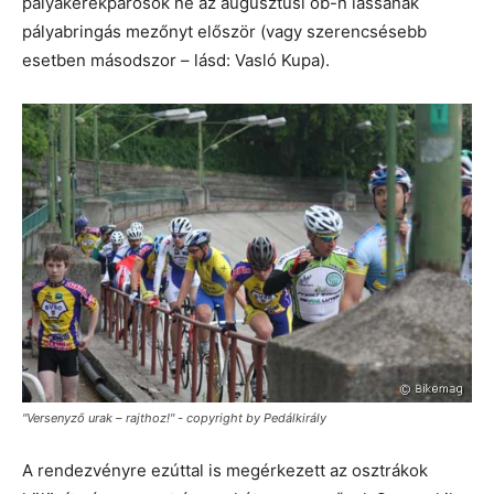
pályakerékpárosok ne az augusztusi ob-n lássanak
pályabringás mezőnyt először (vagy szerencsésebb
esetben másodszor – lásd: Vasló Kupa).
"Versenyző urak – rajthoz!" - copyright by Pedálkirály
A rendezvényre ezúttal is megérkezett az osztrákok