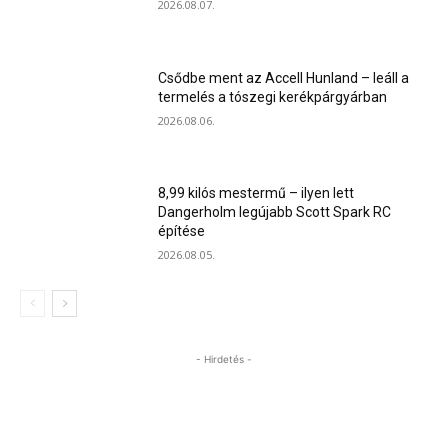
2026.08.07.
Csődbe ment az Accell Hunland – leáll a
termelés a tószegi kerékpárgyárban
2026.08.06.
8,99 kilós mestermű – ilyen lett
Dangerholm legújabb Scott Spark RC
építése
2026.08.05.
- Hirdetés -