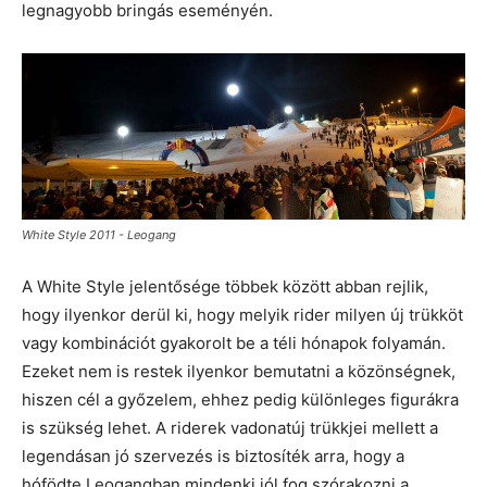
legnagyobb bringás eseményén.
White Style 2011 - Leogang
A White Style jelentősége többek között abban rejlik,
hogy ilyenkor derül ki, hogy melyik rider milyen új trükköt
vagy kombinációt gyakorolt be a téli hónapok folyamán.
Ezeket nem is restek ilyenkor bemutatni a közönségnek,
hiszen cél a győzelem, ehhez pedig különleges figurákra
is szükség lehet. A riderek vadonatúj trükkjei mellett a
legendásan jó szervezés is biztosíték arra, hogy a
hófödte Leogangban mindenki jól fog szórakozni a