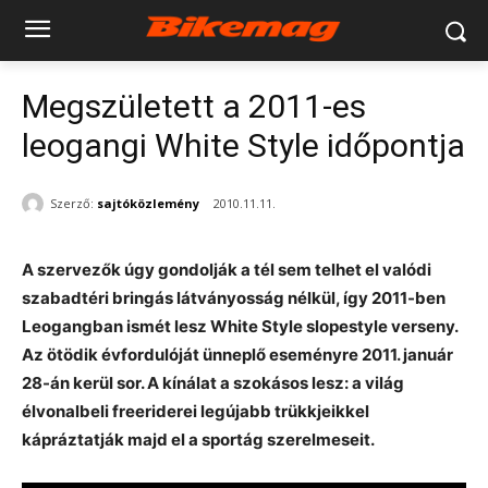
Megszületett a 2011-es
leogangi White Style időpontja
Szerző:
sajtóközlemény
2010.11.11.
A szervezők úgy gondolják a tél sem telhet el valódi
szabadtéri bringás látványosság nélkül, így 2011-ben
Leogangban ismét lesz White Style slopestyle verseny.
Az ötödik évfordulóját ünneplő eseményre 2011. január
28-án kerül sor. A kínálat a szokásos lesz: a világ
élvonalbeli freeriderei legújabb trükkjeikkel
kápráztatják majd el a sportág szerelmeseit.