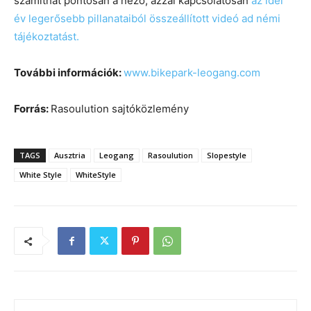
számíthat pontosan a néző, azzal kapcsolatosan
az idei
év legerősebb pillanataiból összeállított videó ad némi
tájékoztatást.
További információk:
www.bikepark-leogang.com
Forrás:
Rasoulution sajtóközlemény
TAGS
Ausztria
Leogang
Rasoulution
Slopestyle
White Style
WhiteStyle