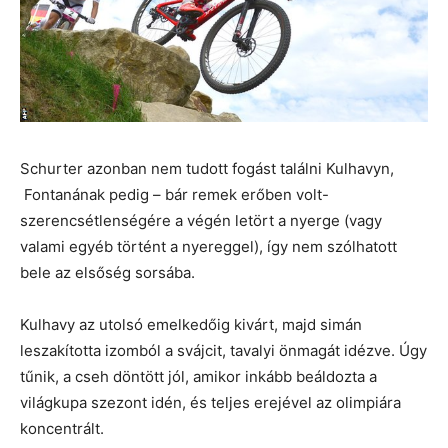
Schurter azonban nem tudott fogást találni Kulhavyn,
Fontanának pedig – bár remek erőben volt-
szerencsétlenségére a végén letört a nyerge (vagy
valami egyéb történt a nyereggel), így nem szólhatott
bele az elsőség sorsába.
Kulhavy az utolsó emelkedőig kivárt, majd simán
leszakította izomból a svájcit, tavalyi önmagát idézve. Úgy
tűnik, a cseh döntött jól, amikor inkább beáldozta a
világkupa szezont idén, és teljes erejével az olimpiára
koncentrált.