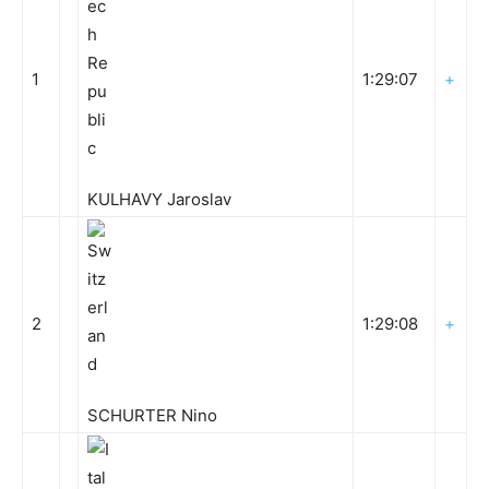
1
1:29:07
+
KULHAVY Jaroslav
2
1:29:08
+
SCHURTER Nino