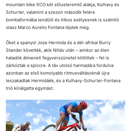
mountain bike XCO két stílusteremtő alakja, Kulhavy és
Schurter, valamint a szezon második felére
bombaformába lendülő és titkos esélyesnek is számító
olasz Marco Aurelio Fontana léptek meg.
Őket a spanyol Jose Hermida és a dél-afrikai Burry
Stander követték, akik féltáv után – amikor az élen
haladók átmeneti fegyverszünetet kötöttek – fel is
zárkóztak a spiccre. A táv utolsó harmadára fordulva
azonban az első komolyabb ritmusváltásoknál újra
leszakadtak Hermidáék, és a Kulhavy-Schurter-Fontana
trió kínálgatta egymást.