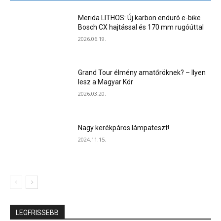
Merida LITHOS: Új karbon enduró e-bike
Bosch CX hajtással és 170 mm rugóúttal
2026.06.19.
Grand Tour élmény amatőröknek? – Ilyen
lesz a Magyar Kör
2026.03.20.
Nagy kerékpáros lámpateszt!
2024.11.15.
LEGFRISSEBB