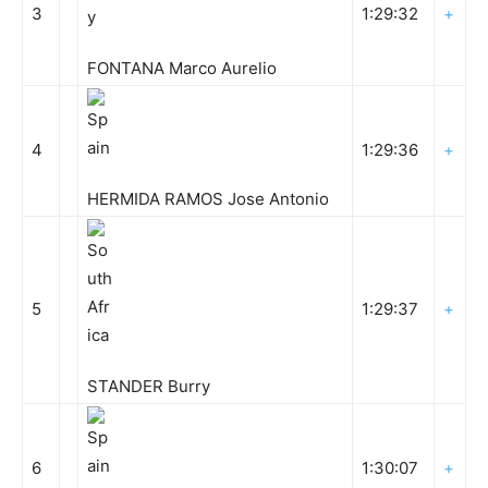
3
1:29:32
+
FONTANA Marco Aurelio
4
1:29:36
+
HERMIDA RAMOS Jose Antonio
5
1:29:37
+
STANDER Burry
6
1:30:07
+