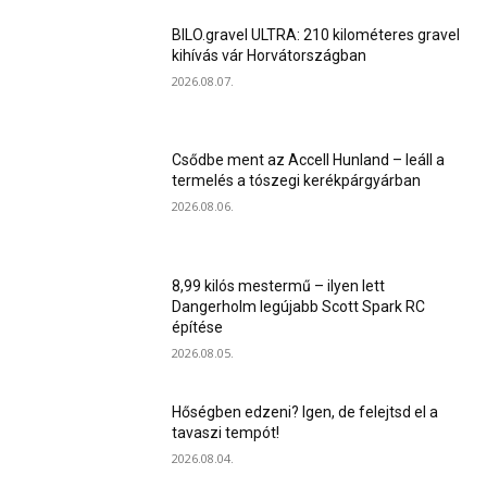
BILO.gravel ULTRA: 210 kilométeres gravel
kihívás vár Horvátországban
2026.08.07.
Csődbe ment az Accell Hunland – leáll a
termelés a tószegi kerékpárgyárban
2026.08.06.
8,99 kilós mestermű – ilyen lett
Dangerholm legújabb Scott Spark RC
építése
2026.08.05.
Hőségben edzeni? Igen, de felejtsd el a
tavaszi tempót!
2026.08.04.