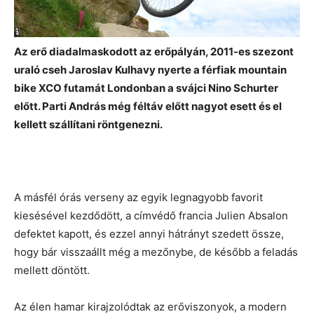
Az erő diadalmaskodott az erőpályán, 2011-es szezont
uraló cseh Jaroslav Kulhavy nyerte a férfiak mountain
bike XCO futamát Londonban a svájci Nino Schurter
előtt. Parti András még féltáv előtt nagyot esett és el
kellett szállítani röntgenezni.
A másfél órás verseny az egyik legnagyobb favorit
kiesésével kezdődött, a címvédő francia Julien Absalon
defektet kapott, és ezzel annyi hátrányt szedett össze,
hogy bár visszaállt még a mezőnybe, de később a feladás
mellett döntött.
Az élen hamar kirajzolódtak az erőviszonyok, a modern