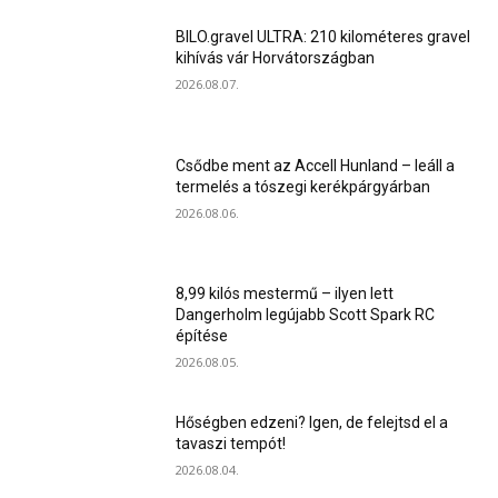
BILO.gravel ULTRA: 210 kilométeres gravel
kihívás vár Horvátországban
2026.08.07.
Csődbe ment az Accell Hunland – leáll a
termelés a tószegi kerékpárgyárban
2026.08.06.
8,99 kilós mestermű – ilyen lett
Dangerholm legújabb Scott Spark RC
építése
2026.08.05.
Hőségben edzeni? Igen, de felejtsd el a
tavaszi tempót!
2026.08.04.