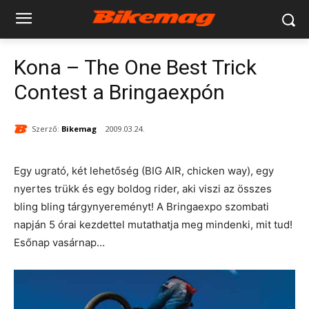
Kona – The One Best Trick
Contest a Bringaexpón
Szerző:
Bikemag
2009.03.24.
Egy ugrató, két lehetőség (BIG AIR, chicken way), egy
nyertes trükk és egy boldog rider, aki viszi az összes
bling bling tárgynyereményt! A Bringaexpo szombati
napján 5 órai kezdettel mutathatja meg mindenki, mit tud!
Esőnap vasárnap…