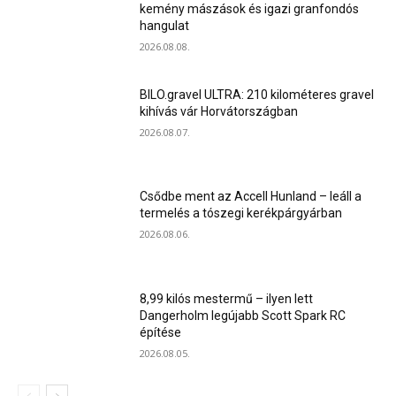
kemény mászások és igazi granfondós
hangulat
2026.08.08.
BILO.gravel ULTRA: 210 kilométeres gravel
kihívás vár Horvátországban
2026.08.07.
Csődbe ment az Accell Hunland – leáll a
termelés a tószegi kerékpárgyárban
2026.08.06.
8,99 kilós mestermű – ilyen lett
Dangerholm legújabb Scott Spark RC
építése
2026.08.05.