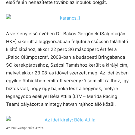
első felén nehezítette tovább az indulók dolgát.
A verseny első évében Dr. Bakos Gergőnek (Salgótarjáni
HKE) sikerült a leggyorsabban feljutni a csúcson található
kilátó lábához, akkor 22 perc 36 másodperc ért fel a
„Palóc Olümposzra”. 2008-ban a budapesti Bringabanda
SC kerékpárosához, Szécsi Tamáshoz került a királyi cím,
melyet akkor 23:08-as idővel szerzett meg. Az idei évben
egyik előbbiekben említett versenyző sem állt rajthoz, így
biztos volt, hogy úgy bajnoka lesz a hegynek, melyre
legnagyobb eséllyel Béla Attila (LTV – Merida Racing
Team) pályázott a mintegy hatvan rajthoz álló közül.
Az idei király: Béla Attila