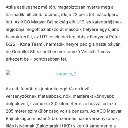
Attila esélyeshez méltón, magabiztosan nyerte meg a
harmadik hillclimb futamot, ideje 22 perc 54 másodperc
lett. Az XCO Magyar Bajnokság elit U19-es kategóriájának
legjobbja mögött az abszolút második helyére egy újabb
bajnok került, az U17-esek idei legjobbja: Fenyvesi Péter
(X2S – Kona Team), harmadik helyre pedig a hazai pályán,
de Gödöllői SK színekben versenyző Vertich Tamás
érkezett be – pontosabban fel.
Az elit, felnőtt és junior kategóriákon kívüli
versenyzőknek (fiatalabbak, nők, masterek) könnyebb
dolguk volt, számukra 3,0 kilométer és a hozzá tartozó
205 méter szintkülönbség volt a penzum. Az XCO Magyar
Bajnokságon master 2 bronzérmes hazai versenyzőnek,
Illés Istvánnak (Salgótarjáni HKE) sikerült átmentenie a