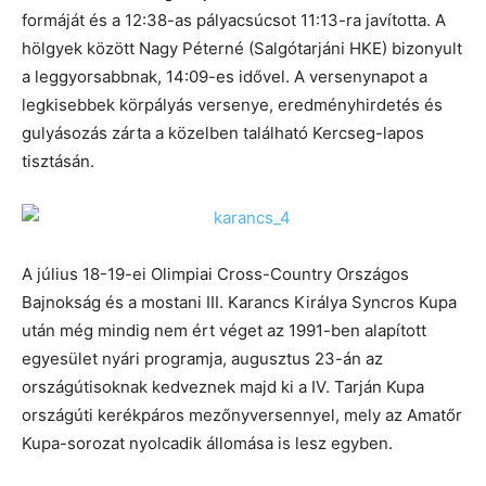
formáját és a 12:38-as pályacsúcsot 11:13-ra javította. A
hölgyek között Nagy Péterné (Salgótarjáni HKE) bizonyult
a leggyorsabbnak, 14:09-es idővel. A versenynapot a
legkisebbek körpályás versenye, eredményhirdetés és
gulyásozás zárta a közelben található Kercseg-lapos
tisztásán.
A július 18-19-ei Olimpiai Cross-Country Országos
Bajnokság és a mostani III. Karancs Királya Syncros Kupa
után még mindig nem ért véget az 1991-ben alapított
egyesület nyári programja, augusztus 23-án az
országútisoknak kedveznek majd ki a IV. Tarján Kupa
országúti kerékpáros mezőnyversennyel, mely az Amatőr
Kupa-sorozat nyolcadik állomása is lesz egyben.