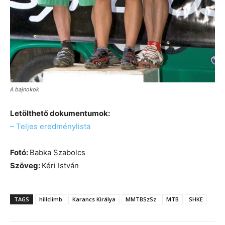
A bajnokok
Letölthető dokumentumok:
– Teljes eredménylista
Fotó:
Babka Szabolcs
Szöveg:
Kéri István
TAGS
hillclimb
Karancs Királya
MMTBSzSz
MTB
SHKE