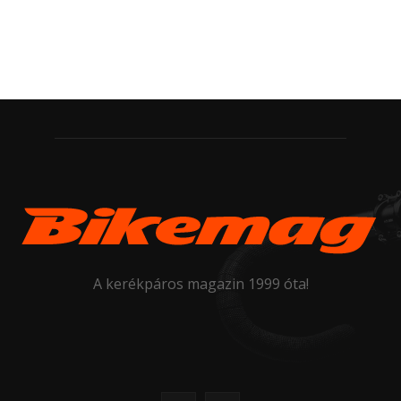
A kerékpáros magazin 1999 óta!