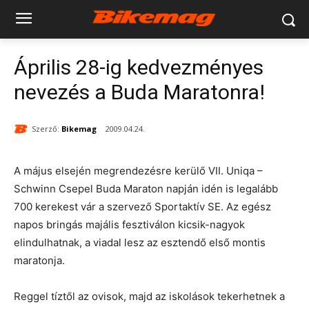
Április 28-ig kedvezményes
nevezés a Buda Maratonra!
Szerző:
Bikemag
2009.04.24.
A május elsején megrendezésre kerülő VII. Uniqa –
Schwinn Csepel Buda Maraton napján idén is legalább
700 kerekest vár a szervező Sportaktív SE. Az egész
napos bringás majális fesztiválon kicsik-nagyok
elindulhatnak, a viadal lesz az esztendő első montis
maratonja.
Reggel tíztől az ovisok, majd az iskolások tekerhetnek a