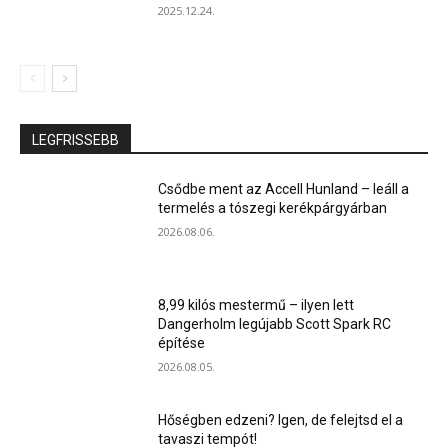
2025.12.24.
LEGFRISSEBB
Csődbe ment az Accell Hunland – leáll a
termelés a tószegi kerékpárgyárban
2026.08.06.
8,99 kilós mestermű – ilyen lett
Dangerholm legújabb Scott Spark RC
építése
2026.08.05.
Hőségben edzeni? Igen, de felejtsd el a
tavaszi tempót!