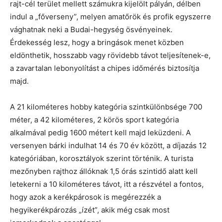
rajt-cél terület mellett számukra kijelölt pályán, délben
indul a „főverseny”, melyen amatőrök és profik egyszerre
vághatnak neki a Budai-hegység ösvényeinek.
Érdekesség lesz, hogy a bringások menet közben
eldönthetik, hosszabb vagy rövidebb távot teljesítenek-e,
a zavartalan lebonyolítást a chipes időmérés biztosítja
majd.
A 21 kilométeres hobby kategória szintkülönbsége 700
méter, a 42 kilométeres, 2 körös sport kategória
alkalmával pedig 1600 métert kell majd leküzdeni. A
versenyen bárki indulhat 14 és 70 év között, a díjazás 12
kategóriában, korosztályok szerint történik. A turista
mezőnyben rajthoz állóknak 1,5 órás szintidő alatt kell
letekerni a 10 kilométeres távot, itt a részvétel a fontos,
hogy azok a kerékpárosok is megérezzék a
hegyikerékpározás „ízét”, akik még csak most