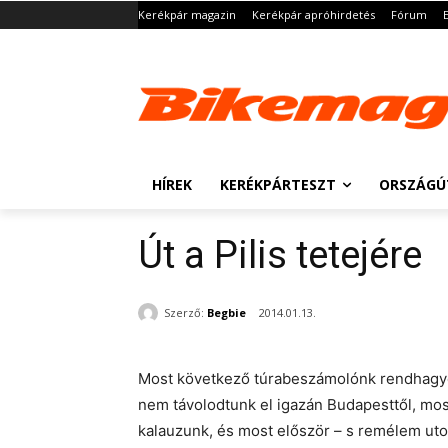
Kerékpár magazin
Kerékpár apróhirdetés
Fórum
HÍREK
KERÉKPÁRTESZT
ORSZÁGÚ
Út a Pilis tetejére
Szerző:
Begbie
2014.01.13.
Most következő túrabeszámolónk rendhagyó 
nem távolodtunk el igazán Budapesttől, mos
kalauzunk, és most először – s remélem uto