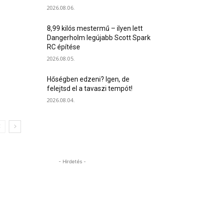
2026.08.06.
8,99 kilós mestermű – ilyen lett
Dangerholm legújabb Scott Spark
RC építése
2026.08.05.
Hőségben edzeni? Igen, de
felejtsd el a tavaszi tempót!
2026.08.04.
- Hirdetés -