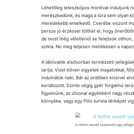
Lehetőleg teleszkópos montival induljunk n
merészkedünk, és maga a túra sem olyan k
meredekebb emelkedő. Cserébe viszont maj
persze jó érzéssel tölthet el, hogy önerőből 
de most még véletlenül se felejtsük otthon,
szikla. No meg teljesen mellékesen a napsz
A látnivalók elsősorban természeti jellegűe
tartja. Vizet bőven vigyetek magatokkal, fő
indulnátok neki. Bár az erdőben kicsivel elv
korlátozott. Szinte végig gyér forgalmú terü
figyelnünk, az útvonal egyébként nagy rész
környéke, vagy egy Pilis turista térképet v
A tetőre vezető szerpentin egy jellegz