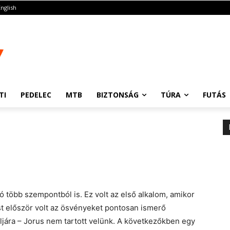
English
TI
PEDELEC
MTB
BIZTONSÁG
TÚRA
FUTÁS
több szempontból is. Ez volt az első alkalom, amikor
t először volt az ösvényeket pontosan ismerő
ljára – Jorus nem tartott velünk. A következőkben egy