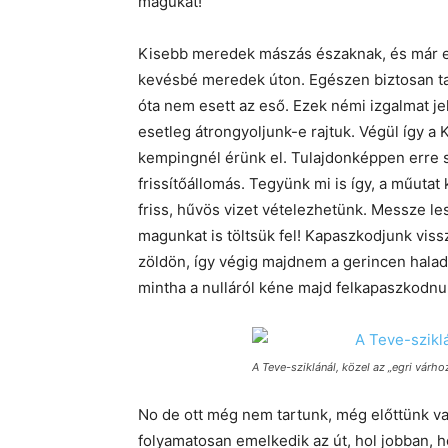
magukat!
Kisebb meredek mászás északnak, és már el i
kevésbé meredek úton. Egészen biztosan tal
óta nem esett az eső. Ezek némi izgalmat je
esetleg átrongyoljunk-e rajtuk. Végül így a 
kempingnél érünk el. Tulajdonképpen erre sz
frissítőállomás. Tegyünk mi is így, a műutat
friss, hűvös vizet vételezhetünk. Messze l
magunkat is töltsük fel! Kapaszkodjunk viss
zöldön, így végig majdnem a gerincen hala
mintha a nulláról kéne majd felkapaszkodnu
A Teve-sziklánál, közel az „egri várho
No de ott még nem tartunk, még előttünk v
folyamatosan emelkedik az út, hol jobban, h