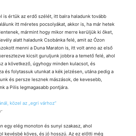
s értük az erdő szélét, itt balra haladunk tovább
álunk itt méretes pocsolyákat, akkor is, ha már hetek
lentenek, mármint hogy mikor merre kerüljük ki őket,
Kevély alatt haladunk Csobánka felé, amit az Ózon
okott menni a Duna Maraton is, itt volt anno az első
 keresztezve kicsit guruljunk jobbra a temető felé, ahol
esz a következő, úgyhogy minden kulacsot, és
za és folytassuk utunkat a kék jelzésen, utána pedig a
dunk és persze lesznek mászások, de kevesebb,
nk a Pilis legmagasabb pontjára.
z”
an egy elég monoton és sunyi szakasz, ahol
ol kevésbé köves, és jó hosszú. Az ez előtti még