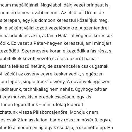
cum megállójánál. Nagyjából idáig vezet bringaút is,
r nem érdemes tovább menni. Az első cél Üröm, de
is terepen, egy kis dombon keresztül közelítjük meg.
ki elsőként vállalkozott vezetésünkre. A szentendrei
an haladunk északra, aztán a Határ út végénél keressük
ódik. Ez vezet a Péter-hegyen keresztül, ami mindjárt
kezdődött. Szerencsére korán elkezdődik a fás rész, s
hobbitelkek között vezető széles dózerút hamar
nására felkészülhetünk, de szerencsére csak ugatnak
vilizációt az ösvény egyre keskenyedik, s egészen
nom lejtős „single track” ösvény. A növények egészen
ladhatunk, technikailag nem nehéz, úgyhogy bátran
 egy murvás kis meredek csapáson, egy kis
 Innen legurultunk – mint utólag kiderült
szhattunk vissza Pilisborosjenőre. Mondjuk nem
és csak 2 km aszfalton, bár ez rossz minőségű, egyre
lhető a modern világ egyik csodája, a szeméttelep. Ha