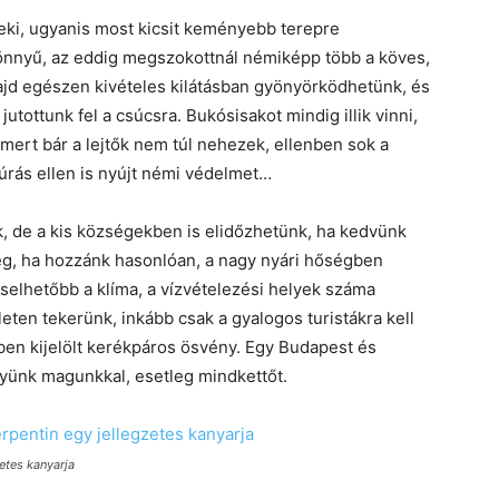
eki, ugyanis most kicsit keményebb terepre
önnyű, az eddig megszokottnál némiképp több a köves,
d egészen kivételes kilátásban gyönyörködhetünk, és
jutottunk fel a csúcsra. Bukósisakot mindig illik vinni,
 mert bár a lejtők nem túl nehezek, ellenben sok a
úrás ellen is nyújt némi védelmet…
k, de a kis községekben is elidőzhetünk, ha kedvünk
leg, ha hozzánk hasonlóan, a nagy nyári hőségben
iselhetőbb a klíma, a vízvételezési helyek száma
leten tekerünk, inkább csak a gyalogos turistákra kell
ben kijelölt kerékpáros ösvény. Egy Budapest és
igyünk magunkkal, esetleg mindkettőt.
etes kanyarja