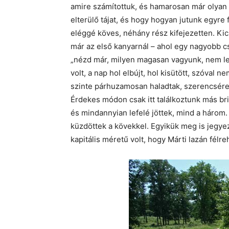
amire számítottuk, és hamarosan már olyan k
elterülő tájat, és hogy hogyan jutunk egyre 
eléggé köves, néhány rész kifejezetten. Kic
már az első kanyarnál – ahol egy nagyobb csa
„nézd már, milyen magasan vagyunk, nem l
volt, a nap hol elbújt, hol kisütött, szóval 
szinte párhuzamosan haladtak, szerencsére jó
Érdekes módon csak itt találkoztunk más br
és mindannyian lefelé jöttek, mind a három.
küzdöttek a kövekkel. Egyikük meg is jegyez
kapitális méretű volt, hogy Márti lazán félre