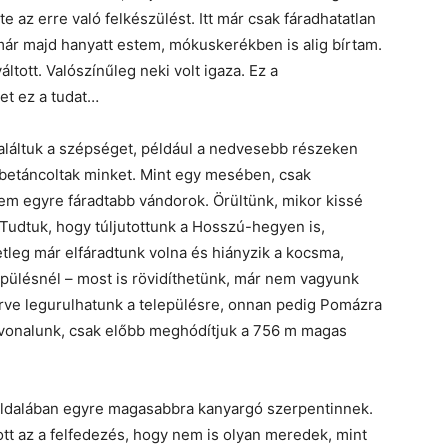
 az erre való felkészülést. Itt már csak fáradhatatlan
már majd hanyatt estem, mókuskerékben is alig bírtam.
ltott. Valószínűleg neki volt igaza. Ez a
t ez a tudat…
találtuk a szépséget, például a nedvesebb részeken
rbetáncoltak minket. Mint egy mesében, csak
m egyre fáradtabb vándorok. Örültünk, mikor kissé
 Tudtuk, hogy túljutottunk a Hosszú-hegyen is,
etleg már elfáradtunk volna és hiányzik a kocsma,
pülésnél – most is rövidíthetünk, már nem vagyunk
érve legurulhatunk a településre, onnan pedig Pomázra
tvonalunk, csak előbb meghódítjuk a 756 m magas
 oldalában egyre magasabbra kanyargó szerpentinnek.
tt az a felfedezés, hogy nem is olyan meredek, mint