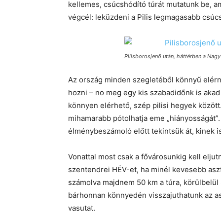
kellemes, csúcshódító túrát mutatunk be, a
végcél: leküzdeni a Pilis legmagasabb csúcs
Pilisborosjenő után, háttérben a Nag
Az ország minden szegletéből könnyű elérni
hozni – no meg egy kis szabadidőnk is akad
könnyen elérhető, szép pilisi hegyek között.
mihamarabb pótolhatja eme „hiányosságát”.
élménybeszámoló előtt tekintsük át, kinek is
Vonattal most csak a fővárosunkig kell elju
szentendrei HÉV-et, ha minél kevesebb asz
számolva majdnem 50 km a túra, körülbelül 
bárhonnan könnyedén visszajuthatunk az asz
vasutat.