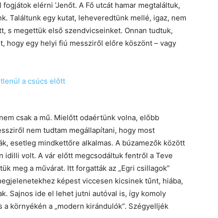
 fogjátok elérni ’Jenőt. A Fő utcát hamar megtaláltuk,
k. Találtunk egy kutat, leheveredtünk mellé, igaz, nem
ott, s megettük első szendvicseinket. Onnan tudtuk,
, hogy egy helyi fiú messziről előre köszönt – vagy
hanem csak a mű. Mielőtt odaértünk volna, előbb
messziről nem tudtam megállapítani, hogy most
ák, esetleg mindkettőre alkalmas. A búzamezők között
idilli volt. A vár előtt megcsodáltuk fentről a Teve
ttük meg a művárat. Itt forgatták az „Egri csillagok”
gjelenetekhez képest viccesen kicsinek tűnt, hiába,
. Sajnos ide el lehet jutni autóval is, így komoly
 a környékén a „modern kirándulók”. Szégyelljék