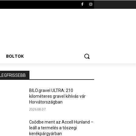
BOLTOK
LEGFRISSEBB
BILO.gravel ULTRA: 210
kilométeres gravel kihívás vár
Horvátországban
2026.08.07.
Csődbe ment az Accell Hunland –
leáll a termelés a tószegi
kerékpárgyárban