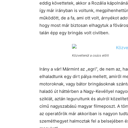
eddig követtetek, akkor a Rozália kápolnánál
így már irányban is voltunk, megpihenhettün
működött, de a fa, ami ott volt, árnyékot ad
hogy most már biztosan elhagytuk a fővárost
talán épp egy bringás volt civilben.
Közvetlenül a csúcs előtt
Irány a vár! Mármint az „egri”, de nem az, 
elhaladtunk egy dirt pálya mellett, amiről 
motoroknak, vagy bátor bringásoknak szánt
haladó út háttérben a Nagy-Kevéllyel nagyon 
sziklát, aztán legurultunk és alulról közelíte
című nagyszabású magyar filmeposzt. A töme
az operatőrök már akkoriban is nagyon tudtak
szeméthegyet halmoztak fel a belsejében és