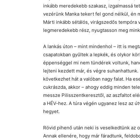
inkább meredekebb szakasz, izgalmassá tette
vezérünk Manka tekert fel gond nélkül, én 
Márti inkább sétálós, virágszedős tempóra vá
legmeredekebb rész, nyugtasson meg minke
A lankás úton – mint mindenhol – itt is meg
csapatokban gyűltek a lepkék, és olykor kö
éppenséggel mi nem tündérek voltunk, hane
lejteni kezdett már, és végre suhanhattunk.
következhet hát a valóban nagy falat. Ha es
cukrászda, akkor – ahogy eddig minden tele
messze Pilisszentkeresztől, az aszfaltot el
a HÉV-hez. A túra végén ugyanez lesz az ú
hegyet.
Rövid pihenő után neki is veselkedtünk az
Annak ellenére, hogy már fáradtunk, feldobo