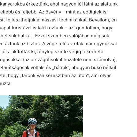
anyarokba érkeztünk, ahol nagyon jól látni az alattunk
feljebb és feljebb. Az ösvény – mint az eddigiek is –
sit fejleszthetjük a mászási technikánkat. Bevallom, én
pat turistával is találkoztunk – azt gondoltam, hogy:
ehet sok hátra”… Ezzel szemben valójában még sok
nem fáztunk az biztos. A vége felé az utak már egymással
l alakították ki, tényleg szinte végig tekerhető.
ingásokkal (az országútisokat hazafelé nem számolva),
 Barátságosak voltak, és „bátrak”, ahogyan bukó nélkül
te, hogy „farönk van keresztben az úton”, ami olyan
húzta.