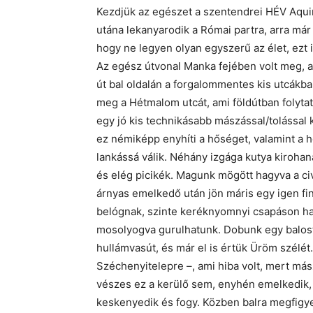
Kezdjük az egészet a szentendrei HÉV Aquin
utána lekanyarodik a Római partra, arra má
hogy ne legyen olyan egyszerű az élet, ezt 
Az egész útvonal Manka fejében volt meg, a
út bal oldalán a forgalommentes kis utcákb
meg a Hétmalom utcát, ami földútban folytat
egy jó kis technikásabb mászással/tolással 
ez némiképp enyhíti a hőséget, valamint a 
lankássá válik. Néhány izgága kutya kiroha
és elég picikék. Magunk mögött hagyva a ci
árnyas emelkedő után jön máris egy igen fi
belógnak, szinte keréknyomnyi csapáson ha
mosolyogva gurulhatunk. Dobunk egy balost
hullámvasút, és már el is értük Üröm szélét.
Széchenyitelepre –, ami hiba volt, mert má
vészes ez a kerülő sem, enyhén emelkedik, 
keskenyedik és fogy. Közben balra megfigye