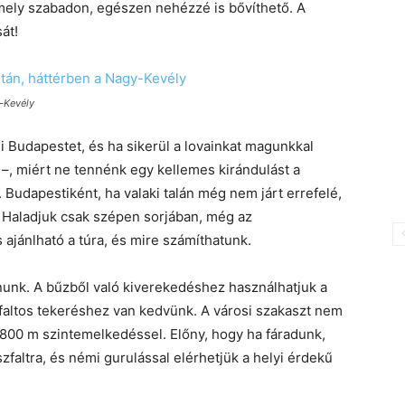
mely szabadon, egészen nehézzé is bővíthető. A
át!
y-Kevély
 Budapestet, és ha sikerül a lovainkat magunkkal
 –, miért ne tennénk egy kellemes kirándulást a
 Budapestiként, ha valaki talán még nem járt errefelé,
 Haladjuk csak szépen sorjában, még az
 ajánlható a túra, és mire számíthatunk.
tnunk. A bűzből való kiverekedéshez használhatjuk a
faltos tekeréshez van kedvünk. A városi szakaszt nem
800 m szintemelkedéssel. Előny, hogy ha fáradunk,
faltra, és némi gurulással elérhetjük a helyi érdekű