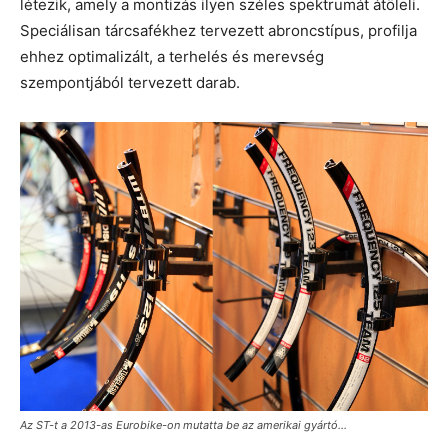
létezik, amely a montizás ilyen széles spektrumát átöleli.
Speciálisan tárcsafékhez tervezett abroncstípus, profilja
ehhez optimalizált, a terhelés és merevség
szempontjából tervezett darab.
Az ST-t a 2013-as Eurobike-on mutatta be az amerikai gyártó…