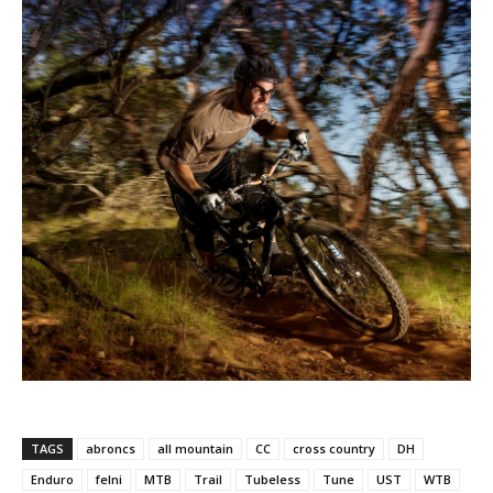
TAGS
abroncs
all mountain
CC
cross country
DH
Enduro
felni
MTB
Trail
Tubeless
Tune
UST
WTB