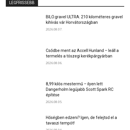
LEGFRISSEBB
BILO.gravel ULTRA: 210 kilométeres gravel
kihívás vár Horvátországban
2026.08.07.
Csődbe ment az Accell Hunland – leáll a
termelés a tószegi kerékpárgyárban
2026.08.06.
8,99 kilós mestermű – ilyen lett
Dangerholm legújabb Scott Spark RC
építése
2026.08.05.
Hőségben edzeni? Igen, de felejtsd el a
tavaszi tempót!
2026.08.04.