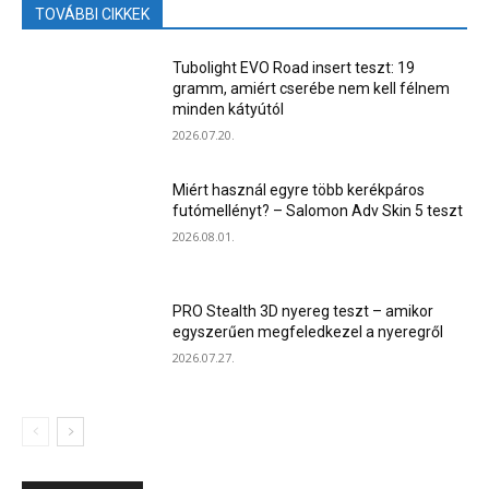
TOVÁBBI CIKKEK
Tubolight EVO Road insert teszt: 19
gramm, amiért cserébe nem kell félnem
minden kátyútól
2026.07.20.
Miért használ egyre több kerékpáros
futómellényt? – Salomon Adv Skin 5 teszt
2026.08.01.
PRO Stealth 3D nyereg teszt – amikor
egyszerűen megfeledkezel a nyeregről
2026.07.27.