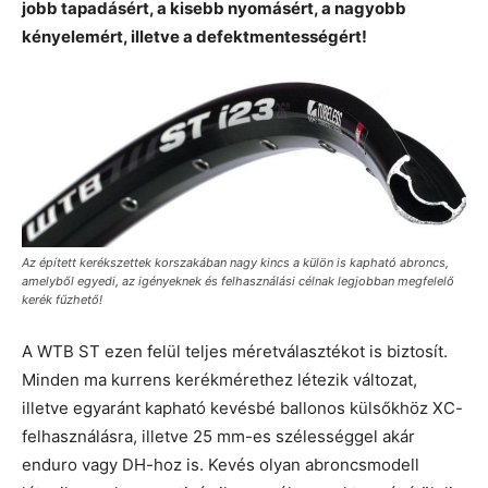
jobb tapadásért, a kisebb nyomásért, a nagyobb
kényelemért, illetve a defektmentességért!
Az épített kerékszettek korszakában nagy kincs a külön is kapható abroncs,
amelyből egyedi, az igényeknek és felhasználási célnak legjobban megfelelő
kerék fűzhető!
A WTB ST ezen felül teljes méretválasztékot is biztosít.
Minden ma kurrens kerékmérethez létezik változat,
illetve egyaránt kapható kevésbé ballonos külsőkhöz XC-
felhasználásra, illetve 25 mm-es szélességgel akár
enduro vagy DH-hoz is. Kevés olyan abroncsmodell