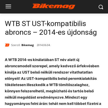
WTB ST UST-kompatibilis
abroncs – 2014-es újdonság
Szerző:
Bikemag
2014.06.04.
A WTB 2014-es kínálatában ST név alatt új
abroncsmodell szerepel, amely kedvező árfekvésben
kínálja az UST belső nélküli rendszer vitathatatlan
előnyeit! Az UST-kompatibilis belső peremkialakítás
tökéletesen illeszkedik a WTB tömítőszalaghoz,
könnyen felszerelhető, megbízható és tartós belső
nélküli megoldást eredményezve. Mindezt egy
hagyományos felni árán: tehát nem kell többet fizetni a