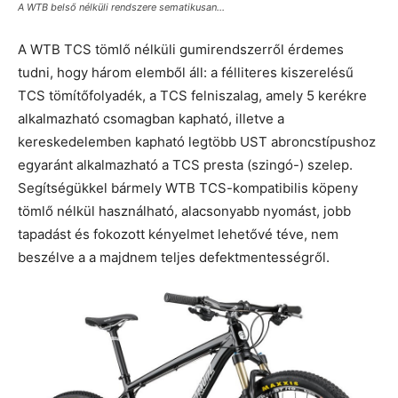
A WTB belső nélküli rendszere sematikusan…
A WTB TCS tömlő nélküli gumirendszerről érdemes
tudni, hogy három elemből áll: a félliteres kiszerelésű
TCS tömítőfolyadék, a TCS felniszalag, amely 5 kerékre
alkalmazható csomagban kapható, illetve a
kereskedelemben kapható legtöbb UST abroncstípushoz
egyaránt alkalmazható a TCS presta (szingó-) szelep.
Segítségükkel bármely WTB TCS-kompatibilis köpeny
tömlő nélkül használható, alacsonyabb nyomást, jobb
tapadást és fokozott kényelmet lehetővé téve, nem
beszélve a a majdnem teljes defektmentességről.