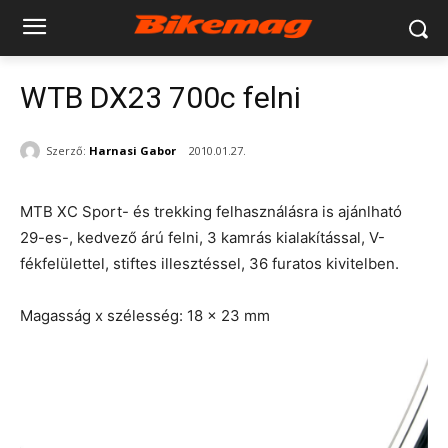
WTB DX23 700c felni
Szerző:
Harnasi Gabor
2010.01.27.
MTB XC Sport- és trekking felhasználásra is ajánlható
29-es-, kedvező árú felni, 3 kamrás kialakítással, V-
fékfelülettel, stiftes illesztéssel, 36 furatos kivitelben.
Magasság x szélesség: 18 x 23 mm