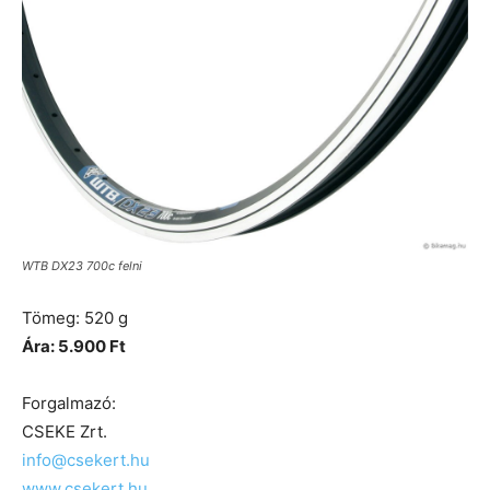
WTB DX23 700c felni
Tömeg: 520 g
Ára: 5.900 Ft
Forgalmazó:
CSEKE Zrt.
info@csekert.hu
www.csekert.hu