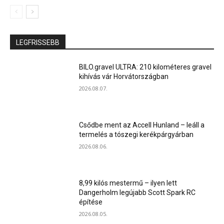
LEGFRISSEBB
BILO.gravel ULTRA: 210 kilométeres gravel
kihívás vár Horvátországban
2026.08.07.
Csődbe ment az Accell Hunland – leáll a
termelés a tószegi kerékpárgyárban
2026.08.06.
8,99 kilós mestermű – ilyen lett
Dangerholm legújabb Scott Spark RC
építése
2026.08.05.