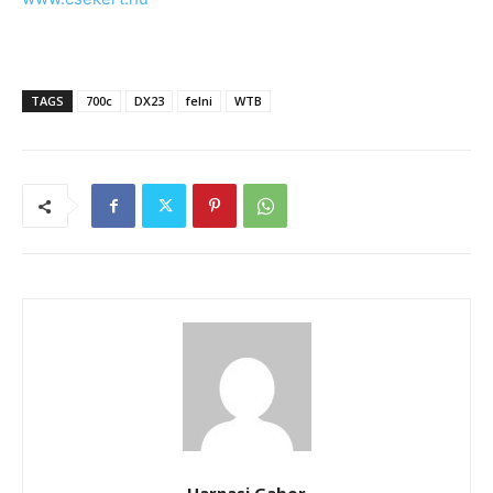
TAGS
700c
DX23
felni
WTB