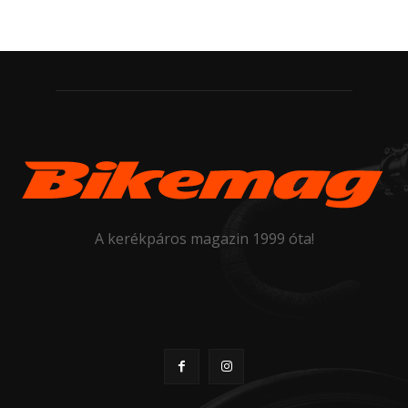
A kerékpáros magazin 1999 óta!