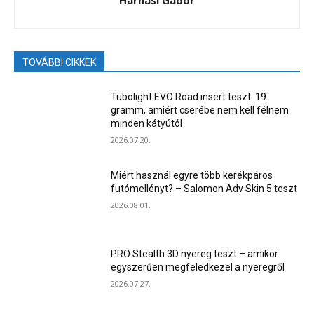
Harnasi Gabor
TOVÁBBI CIKKEK
Tubolight EVO Road insert teszt: 19
gramm, amiért cserébe nem kell félnem
minden kátyútól
2026.07.20.
Miért használ egyre több kerékpáros
futómellényt? – Salomon Adv Skin 5 teszt
2026.08.01.
PRO Stealth 3D nyereg teszt – amikor
egyszerűen megfeledkezel a nyeregről
2026.07.27.