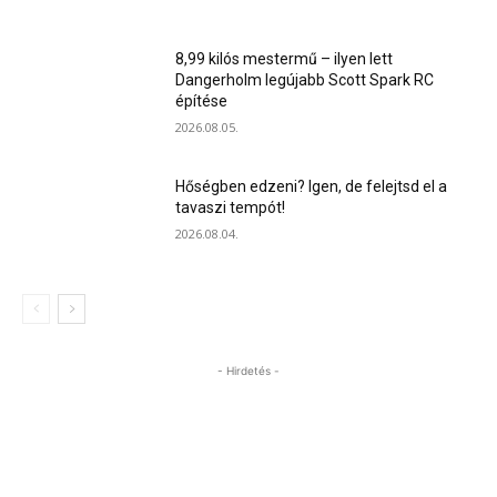
8,99 kilós mestermű – ilyen lett
Dangerholm legújabb Scott Spark RC
építése
2026.08.05.
Hőségben edzeni? Igen, de felejtsd el a
tavaszi tempót!
2026.08.04.
- Hirdetés -