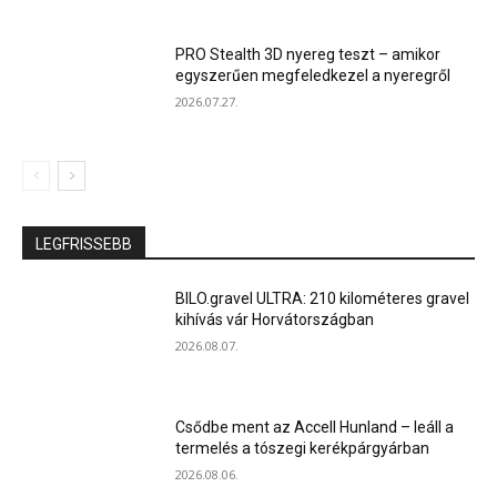
PRO Stealth 3D nyereg teszt – amikor
egyszerűen megfeledkezel a nyeregről
2026.07.27.
LEGFRISSEBB
BILO.gravel ULTRA: 210 kilométeres gravel
kihívás vár Horvátországban
2026.08.07.
Csődbe ment az Accell Hunland – leáll a
termelés a tószegi kerékpárgyárban
2026.08.06.