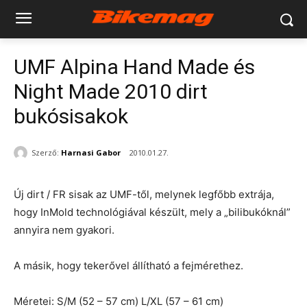
UMF Alpina Hand Made és
Night Made 2010 dirt
bukósisakok
Szerző:
Harnasi Gabor
2010.01.27.
Új dirt / FR sisak az UMF-től, melynek legfőbb extrája,
hogy InMold technológiával készült, mely a „bilibukóknál”
annyira nem gyakori.
A másik, hogy tekerővel állítható a fejmérethez.
Méretei: S/M (52 – 57 cm) L/XL (57 – 61 cm)