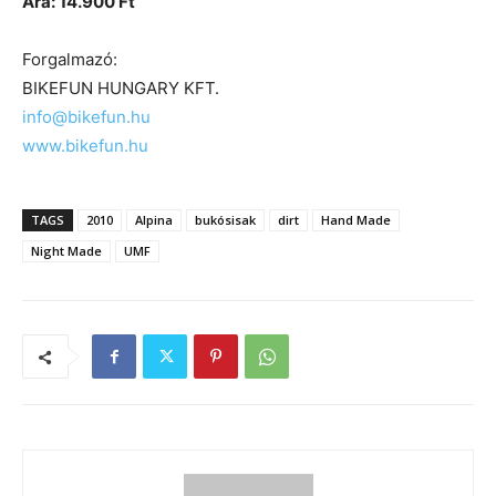
Ára: 14.900 Ft
Forgalmazó:
BIKEFUN HUNGARY KFT.
info@bikefun.hu
www.bikefun.hu
TAGS
2010
Alpina
bukósisak
dirt
Hand Made
Night Made
UMF