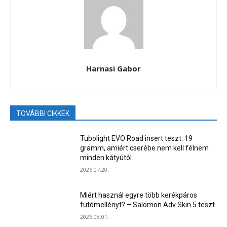
Harnasi Gabor
TOVÁBBI CIKKEK
Tubolight EVO Road insert teszt: 19
gramm, amiért cserébe nem kell félnem
minden kátyútól
2026.07.20.
Miért használ egyre több kerékpáros
futómellényt? – Salomon Adv Skin 5 teszt
2026.08.01.