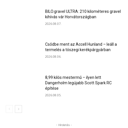
BILO.gravel ULTRA: 210 kilométeres gravel
kihívás vár Horvátországban
2026.08.07.
Csődbe ment az Accell Hunland – leáll a
termelés a tószegi kerékpárgyárban
2026.08.06.
8,99 kilós mestermű – ilyen lett
Dangerholm legújabb Scott Spark RC
építése
2026.08.05.
- Hirdetés -