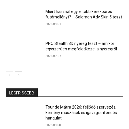
Miért használ egyre több kerékpáros
futómellényt? – Salomon Adv Skin 5 teszt
2026.08.01.
PRO Stealth 3D nyereg teszt – amikor
egyszerűen megfeledkezel a nyeregről
2026.07.27.
LEGFRISSEBB
Tour de Mátra 2026: fejlődő szervezés,
kemény mászások és igazi granfondós
hangulat
2026.08.08.