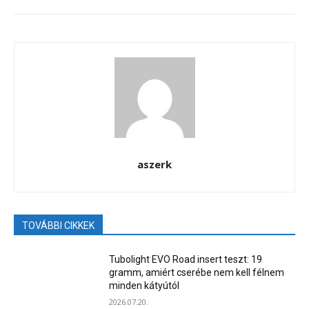
aszerk
TOVÁBBI CIKKEK
Tubolight EVO Road insert teszt: 19
gramm, amiért cserébe nem kell félnem
minden kátyútól
2026.07.20.