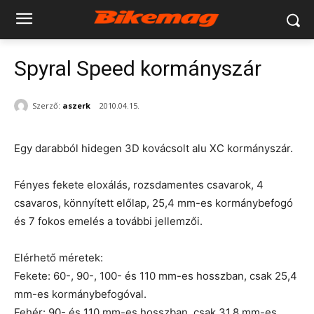
Spyral Speed kormányszár
Szerző:
aszerk
2010.04.15.
Egy darabból hidegen 3D kovácsolt alu XC kormányszár.
Fényes fekete eloxálás, rozsdamentes csavarok, 4
csavaros, könnyített előlap, 25,4 mm-es kormánybefogó
és 7 fokos emelés a további jellemzői.
Elérhető méretek:
Fekete: 60-, 90-, 100- és 110 mm-es hosszban, csak 25,4
mm-es kormánybefogóval.
Fehér: 90- és 110 mm-es hosszban, csak 31,8 mm-es