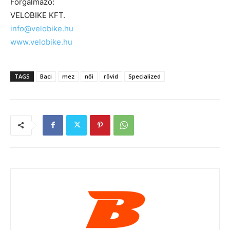
Forgalmazó:
VELOBIKE KFT.
info@velobike.hu
www.velobike.hu
TAGS
Baci
mez
női
rövid
Specialized