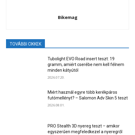
Bikemag
TOVÁBBI CIKKEK
Tubolight EVO Road insert teszt: 19
gramm, amiért cserébe nem kell félnem
minden kátyútól
2026.07.20.
Miért használ egyre több kerékpáros
futómellényt? – Salomon Adv Skin 5 teszt
2026.08.01.
PRO Stealth 3D nyereg teszt – amikor
egyszerűen megfeledkezel a nyeregről