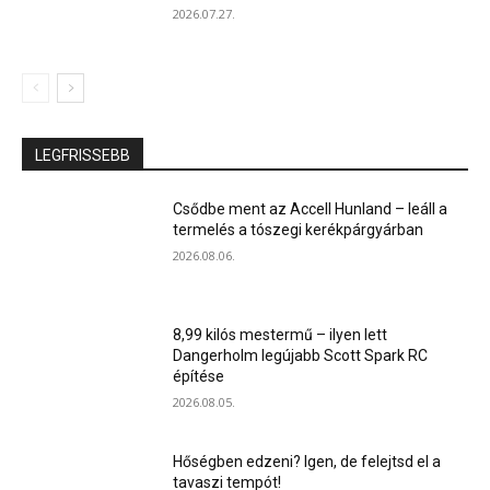
2026.07.27.
LEGFRISSEBB
Csődbe ment az Accell Hunland – leáll a
termelés a tószegi kerékpárgyárban
2026.08.06.
8,99 kilós mestermű – ilyen lett
Dangerholm legújabb Scott Spark RC
építése
2026.08.05.
Hőségben edzeni? Igen, de felejtsd el a
tavaszi tempót!