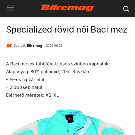
Specialized rövid női Baci mez
Szerző:
Bikemag
2009.06.22.
A Baci mezek többféle ízléses színben kaphatók.
Alapanyag: 80% poliamid, 20% elasztán
– ½-es cipzár elöl
– 2 db zseb hátul
Elérhető méretek: XS-XL