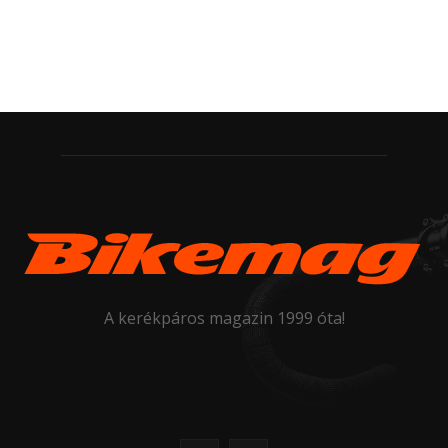
A kerékpáros magazin 1999 óta!