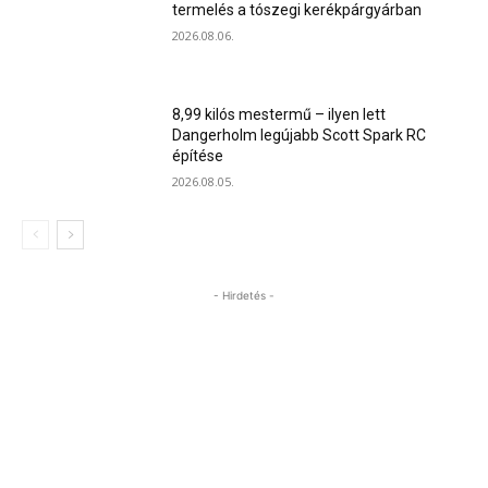
termelés a tószegi kerékpárgyárban
2026.08.06.
8,99 kilós mestermű – ilyen lett
Dangerholm legújabb Scott Spark RC
építése
2026.08.05.
- Hirdetés -