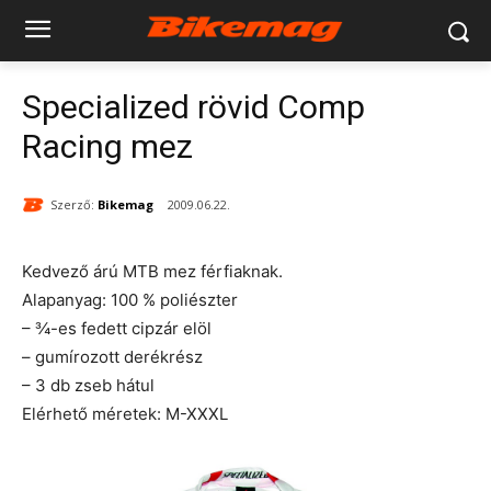
Specialized rövid Comp
Racing mez
Szerző:
Bikemag
2009.06.22.
Kedvező árú MTB mez férfiaknak.
Alapanyag: 100 % poliészter
– ¾-es fedett cipzár elöl
– gumírozott derékrész
– 3 db zseb hátul
Elérhető méretek: M-XXXL