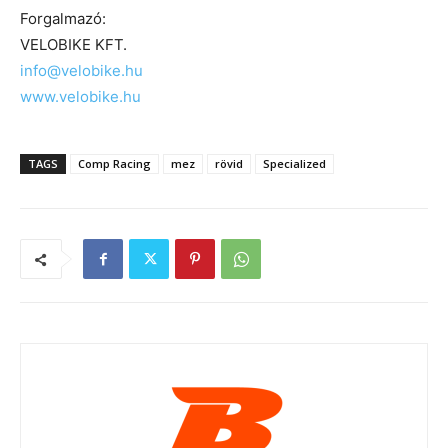
Forgalmazó:
VELOBIKE KFT.
info@velobike.hu
www.velobike.hu
TAGS
Comp Racing
mez
rövid
Specialized