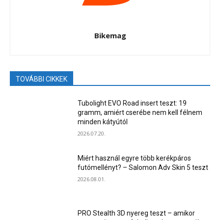
Bikemag
TOVÁBBI CIKKEK
Tubolight EVO Road insert teszt: 19
gramm, amiért cserébe nem kell félnem
minden kátyútól
2026.07.20.
Miért használ egyre több kerékpáros
futómellényt? – Salomon Adv Skin 5 teszt
2026.08.01.
PRO Stealth 3D nyereg teszt – amikor