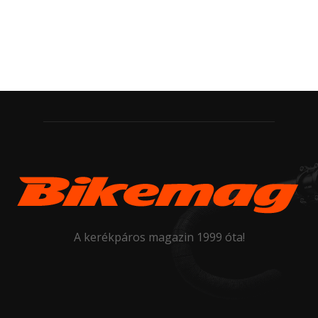
A kerékpáros magazin 1999 óta!