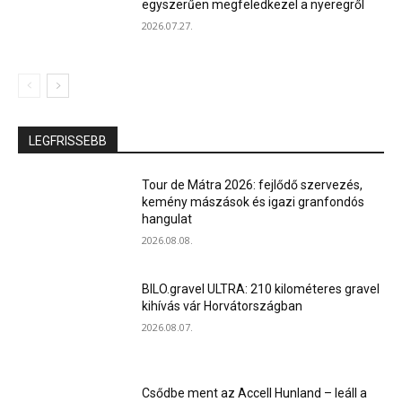
egyszerűen megfeledkezel a nyeregről
2026.07.27.
LEGFRISSEBB
Tour de Mátra 2026: fejlődő szervezés,
kemény mászások és igazi granfondós
hangulat
2026.08.08.
BILO.gravel ULTRA: 210 kilométeres gravel
kihívás vár Horvátországban
2026.08.07.
Csődbe ment az Accell Hunland – leáll a