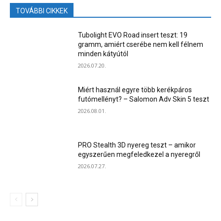
TOVÁBBI CIKKEK
Tubolight EVO Road insert teszt: 19
gramm, amiért cserébe nem kell félnem
minden kátyútól
2026.07.20.
Miért használ egyre több kerékpáros
futómellényt? – Salomon Adv Skin 5 teszt
2026.08.01.
PRO Stealth 3D nyereg teszt – amikor
egyszerűen megfeledkezel a nyeregről
2026.07.27.