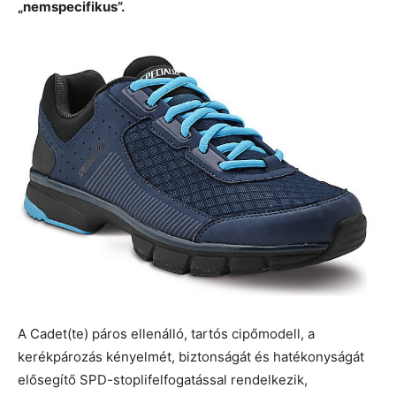
„nemspecifikus”.
A Cadet(te) páros ellenálló, tartós cipőmodell, a
kerékpározás kényelmét, biztonságát és hatékonyságát
elősegítő SPD-stoplifelfogatással rendelkezik,