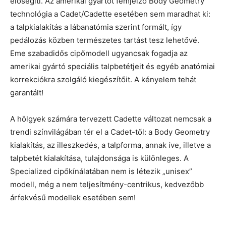
elősegíti. Az amerikai gyártót fémjelző Body Geometry
technológia a Cadet/Cadette esetében sem maradhat ki:
a talpkialakítás a lábanatómia szerint formált, így
pedálozás közben természetes tartást tesz lehetővé.
Eme szabadidős cipőmodell ugyancsak fogadja az
amerikai gyártó speciális talpbetétjeit és egyéb anatómiai
korrekciókra szolgáló kiegészítőit. A kényelem tehát
garantált!
A hölgyek számára tervezett Cadette változat nemcsak a
trendi színvilágában tér el a Cadet-től: a Body Geometry
kialakítás, az illeszkedés, a talpforma, annak íve, illetve a
talpbetét kialakítása, tulajdonsága is különleges. A
Specialized cipőkínálatában nem is létezik „unisex”
modell, még a nem teljesítmény-centrikus, kedvezőbb
árfekvésű modellek esetében sem!