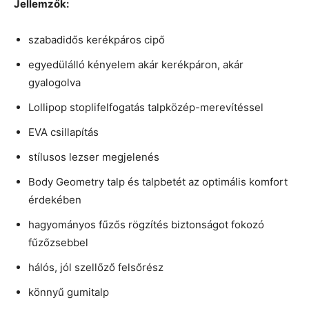
Jellemzők:
szabadidős kerékpáros cipő
egyedülálló kényelem akár kerékpáron, akár
gyalogolva
Lollipop stoplifelfogatás talpközép-merevítéssel
EVA csillapítás
stílusos lezser megjelenés
Body Geometry talp és talpbetét az optimális komfort
érdekében
hagyományos fűzős rögzítés biztonságot fokozó
fűzőzsebbel
hálós, jól szellőző felsőrész
könnyű gumitalp