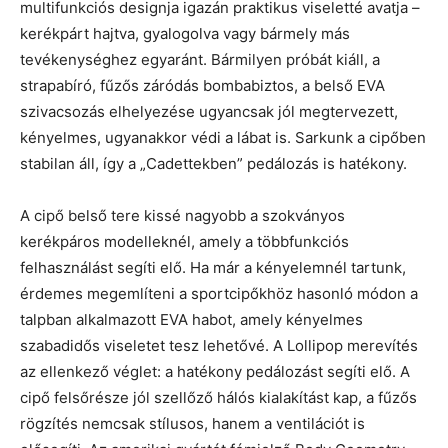
multifunkciós designja igazán praktikus viseletté avatja –
kerékpárt hajtva, gyalogolva vagy bármely más
tevékenységhez egyaránt. Bármilyen próbát kiáll, a
strapabíró, fűzős záródás bombabiztos, a belső EVA
szivacsozás elhelyezése ugyancsak jól megtervezett,
kényelmes, ugyanakkor védi a lábat is. Sarkunk a cipőben
stabilan áll, így a „Cadettekben” pedálozás is hatékony.
A cipő belső tere kissé nagyobb a szokványos
kerékpáros modelleknél, amely a többfunkciós
felhasználást segíti elő. Ha már a kényelemnél tartunk,
érdemes megemlíteni a sportcipőkhöz hasonló módon a
talpban alkalmazott EVA habot, amely kényelmes
szabadidős viseletet tesz lehetővé. A Lollipop merevítés
az ellenkező véglet: a hatékony pedálozást segíti elő. A
cipő felsőrésze jól szellőző hálós kialakítást kap, a fűzős
rögzítés nemcsak stílusos, hanem a ventilációt is