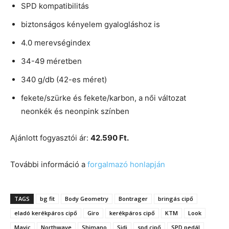
SPD kompatibilitás
biztonságos kényelem gyalogláshoz is
4.0 merevségindex
34-49 méretben
340 g/db (42-es méret)
fekete/szürke és fekete/karbon, a női változat
neonkék és neonpink színben
Ajánlott fogyasztói ár:
42.590 Ft.
További információ a
forgalmazó honlapján
TAGS
bg fit
Body Geometry
Bontrager
bringás cipő
eladó kerékpáros cipő
Giro
kerékpáros cipő
KTM
Look
Mavic
Northwave
Shimano
Sidi
spd cipő
SPD pedál