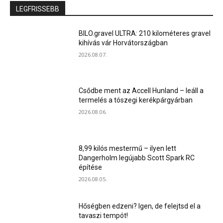
LEGFRISSEBB
BILO.gravel ULTRA: 210 kilométeres gravel
kihívás vár Horvátországban
2026.08.07.
Csődbe ment az Accell Hunland – leáll a
termelés a tószegi kerékpárgyárban
2026.08.06.
8,99 kilós mestermű – ilyen lett
Dangerholm legújabb Scott Spark RC
építése
2026.08.05.
Hőségben edzeni? Igen, de felejtsd el a
tavaszi tempót!