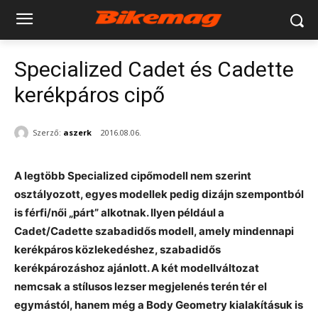
Specialized Cadet és Cadette
kerékpáros cipő
Szerző:
aszerk
2016.08.06.
A legtöbb Specialized cipőmodell nem szerint
osztályozott, egyes modellek pedig dizájn szempontból
is férfi/női „párt” alkotnak. Ilyen például a
Cadet/Cadette szabadidős modell, amely mindennapi
kerékpáros közlekedéshez, szabadidős
kerékpározáshoz ajánlott. A két modellváltozat
nemcsak a stílusos lezser megjelenés terén tér el
egymástól, hanem még a Body Geometry kialakításuk is