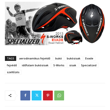
TAGS
aerodinamikus fejvédő
bukó
bukósisak
Evade
fejvédő
időfutam bukósisak
S-Works
sisak
Specialized
szellőzés