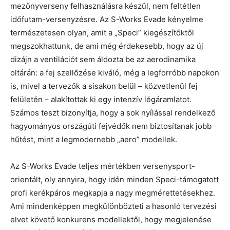
mezőnyverseny felhasználásra készül, nem feltétlen
időfutam-versenyzésre. Az S-Works Evade kényelme
természetesen olyan, amit a „Speci” kiegészítőktől
megszokhattunk, de ami még érdekesebb, hogy az új
dizájn a ventilációt sem áldozta be az aerodinamika
oltárán: a fej szellőzése kiváló, még a legforróbb napokon
is, mivel a tervezők a sisakon belül – közvetlenül fej
felületén – alakítottak ki egy intenzív légáramlatot.
Számos teszt bizonyítja, hogy a sok nyílással rendelkező
hagyományos országúti fejvédők nem biztosítanak jobb
hűtést, mint a legmodernebb „aero” modellek.
Az S-Works Evade teljes mértékben versenysport-
orientált, oly annyira, hogy idén minden Speci-támogatott
profi kerékpáros megkapja a nagy megmérettetésekhez.
Ami mindenképpen megkülönbözteti a hasonló tervezési
elvet követő konkurens modellektől, hogy megjelenése