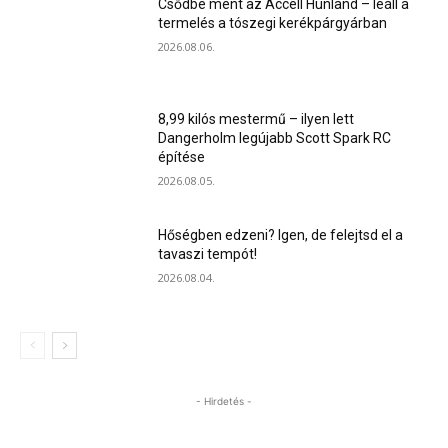
Csődbe ment az Accell Hunland – leáll a
termelés a tószegi kerékpárgyárban
2026.08.06.
8,99 kilós mestermű – ilyen lett
Dangerholm legújabb Scott Spark RC
építése
2026.08.05.
Hőségben edzeni? Igen, de felejtsd el a
tavaszi tempót!
2026.08.04.
- Hirdetés -