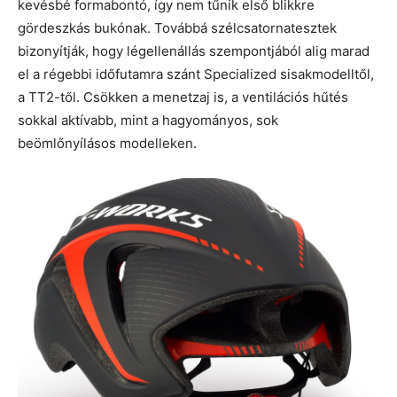
kevésbé formabontó, így nem tűnik első blikkre
gördeszkás bukónak. Továbbá szélcsatornatesztek
bizonyítják, hogy légellenállás szempontjából alig marad
el a régebbi időfutamra szánt Specialized sisakmodelltől,
a TT2-től. Csökken a menetzaj is, a ventilációs hűtés
sokkal aktívabb, mint a hagyományos, sok
beömlőnyílásos modelleken.