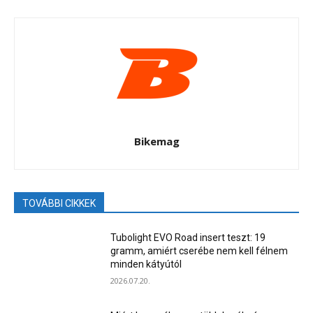
Bikemag
TOVÁBBI CIKKEK
Tubolight EVO Road insert teszt: 19
gramm, amiért cserébe nem kell félnem
minden kátyútól
2026.07.20.