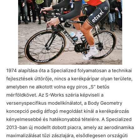
1974 alapítása óta a Specialized folyamatosan a technikai
fejlesztések úttörője, nincs a kerékpáripar olyan területe,
amelyben ne alkotott volna egy piros „S” betűs
mérföldkövet. Az S-Works széria képviseli a
versenyspecifikus modellkínálatot, a Body Geometry
koncepció pedig átfogó megoldást kínál a kerékpározás
kényelmesebbé és hatékonyabbá tételére. A Specialized
2013-ban új modellt dobott piacra, amely az aerodinamika
maximalizálásat tűzi zászlajára, elsődlegesen országúti