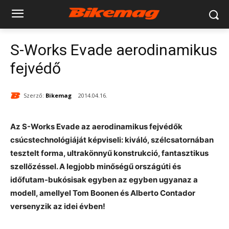
S-Works Evade aerodinamikus
fejvédő
Szerző:
Bikemag
2014.04.16.
Az S-Works Evade az aerodinamikus fejvédők
csúcstechnológiáját képviseli: kiváló, szélcsatornában
tesztelt forma, ultrakönnyű konstrukció, fantasztikus
szellőzéssel. A legjobb minőségű országúti és
időfutam-bukósisak egyben az egyben ugyanaz a
modell, amellyel Tom Boonen és Alberto Contador
versenyzik az idei évben!