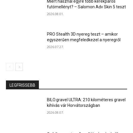
Miért használ egyre több kerékpáros
futómellényt? – Salomon Adv Skin 5 teszt
2026.08.01.
PRO Stealth 3D nyereg teszt – amikor
egyszerűen megfeledkezel a nyeregről
2026.07.27.
LEGFRISSEBB
BILO.gravel ULTRA: 210 kilométeres gravel
kihívás vár Horvátországban
2026.08.07.