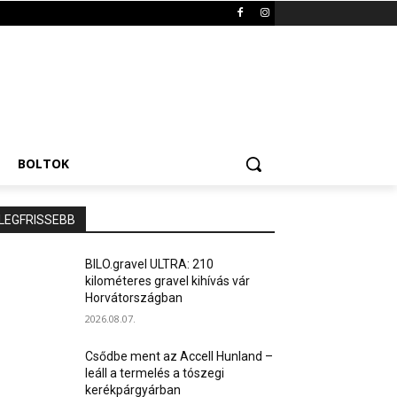
BOLTOK
LEGFRISSEBB
BILO.gravel ULTRA: 210
kilométeres gravel kihívás vár
Horvátországban
2026.08.07.
Csődbe ment az Accell Hunland –
leáll a termelés a tószegi
kerékpárgyárban