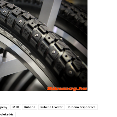
öpeny
MTB
Rubena
Rubena Froster
Rubena Gripper Ice
özlekedés