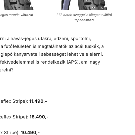
eges montis változat
272 darab szeggel a lélegzetelállító
tapadáshoz!
ni a havas-jeges utakra, edzeni, sportolni,
a futófelületén is megtalálhatók az acél tüskék, a
glepő kanyarvételi sebességet lehet vele elérni.
fektvédelemmel is rendelkezik (APS), ami nagy
erelni?
eflex Stripe):
11.490,-
eflex Stripe):
18.490,-
x Stripe):
10.490,-