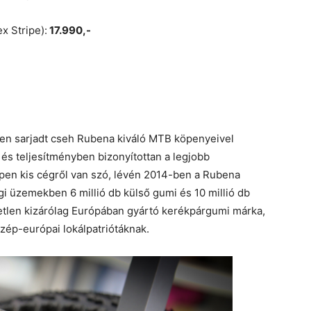
x Stripe):
17.990,-
en sarjadt cseh Rubena kiváló MTB köpenyeivel
s teljesítményben bizonyítottan a legjobb
pen kis cégről van szó, lévén 2014-ben a Rubena
i üzemekben 6 millió db külső gumi és 10 millió db
tlen kizárólag Európában gyártó kerékpárgumi márka,
zép-európai lokálpatriótáknak.