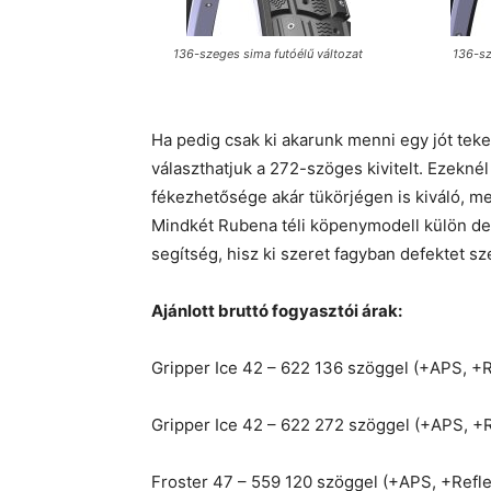
136-szeges sima futóélű változat
136-sz
Ha pedig csak ki akarunk menni egy jót teker
választhatjuk a 272-szöges kivitelt. Ezeknél 
fékezhetősége akár tükörjégen is kiváló, me
Mindkét Rubena téli köpenymodell külön de
segítség, hisz ki szeret fagyban defektet sz
Ajánlott bruttó fogyasztói árak:
Gripper Ice 42 – 622 136 szöggel (+APS, +R
Gripper Ice 42 – 622 272 szöggel (+APS, +R
Froster 47 – 559 120 szöggel (+APS, +Refle