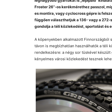
legnagyobb gyártókat is „lepipáló” kínála
Froster 26”-os kerékmérethez passzol, míg
es montira, vagy cyclocross gépre is felsz
függően választhatjuk a 136- vagy a 272-
gondolja a téli közlekedést, sportolást és 
A köpenyekben alkalmazott Finnországból 
távon is megbízhatóan használhatók a téli kö
rendelkezésre: a négy sor tüskével készült 
kényelmes városi közlekedést tesznek lehető