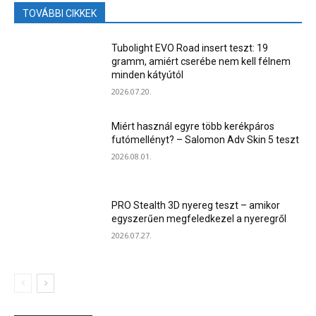
TOVÁBBI CIKKEK
Tubolight EVO Road insert teszt: 19
gramm, amiért cserébe nem kell félnem
minden kátyútól
2026.07.20.
Miért használ egyre több kerékpáros
futómellényt? – Salomon Adv Skin 5 teszt
2026.08.01.
PRO Stealth 3D nyereg teszt – amikor
egyszerűen megfeledkezel a nyeregről
2026.07.27.