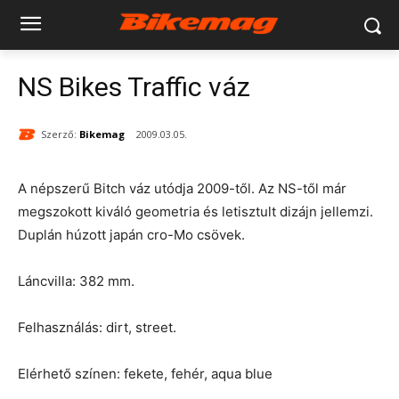
NS Bikes Traffic váz
Szerző:
Bikemag
2009.03.05.
A népszerű Bitch váz utódja 2009-től. Az NS-től már
megszokott kiváló geometria és letisztult dizájn jellemzi.
Duplán húzott japán cro-Mo csövek.
Láncvilla: 382 mm.
Felhasználás: dirt, street.
Elérhető színen: fekete, fehér, aqua blue