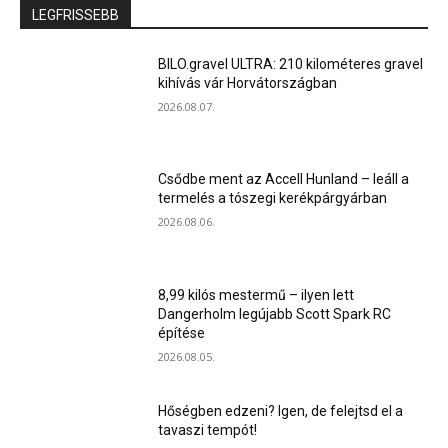
LEGFRISSEBB
BILO.gravel ULTRA: 210 kilométeres gravel
kihívás vár Horvátországban
2026.08.07.
Csődbe ment az Accell Hunland – leáll a
termelés a tószegi kerékpárgyárban
2026.08.06.
8,99 kilós mestermű – ilyen lett
Dangerholm legújabb Scott Spark RC
építése
2026.08.05.
Hőségben edzeni? Igen, de felejtsd el a
tavaszi tempót!