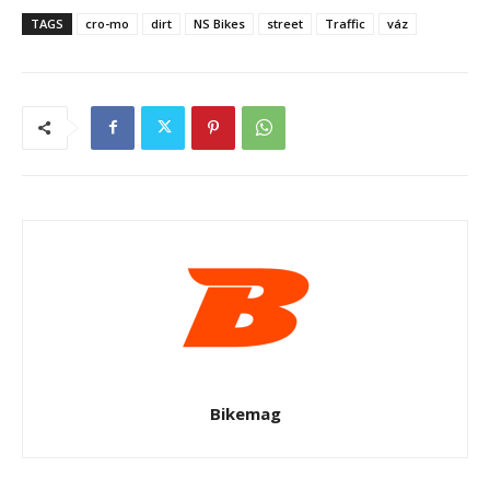
TAGS
cro-mo
dirt
NS Bikes
street
Traffic
váz
Bikemag