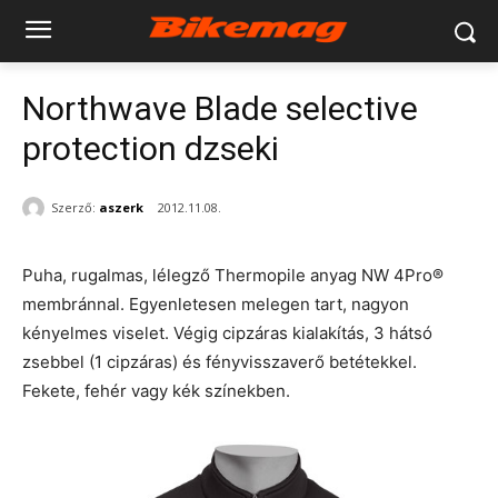
Northwave Blade selective
protection dzseki
Szerző:
aszerk
2012.11.08.
Puha, rugalmas, lélegző Thermopile anyag NW 4Pro®
membránnal. Egyenletesen melegen tart, nagyon
kényelmes viselet. Végig cipzáras kialakítás, 3 hátsó
zsebbel (1 cipzáras) és fényvisszaverő betétekkel.
Fekete, fehér vagy kék színekben.