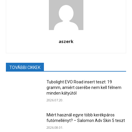
aszerk
TOVÁBBI CIKKEK
Tubolight EVO Road insert teszt: 19
gramm, amiért cserébe nem kell félnem
minden kátyútól
2026.07.20.
Miért használ egyre több kerékpáros
futómellényt? – Salomon Adv Skin 5 teszt
2026.08.01.