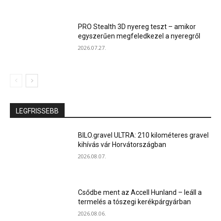
PRO Stealth 3D nyereg teszt – amikor
egyszerűen megfeledkezel a nyeregről
2026.07.27.
LEGFRISSEBB
BILO.gravel ULTRA: 210 kilométeres gravel
kihívás vár Horvátországban
2026.08.07.
Csődbe ment az Accell Hunland – leáll a
termelés a tószegi kerékpárgyárban
2026.08.06.