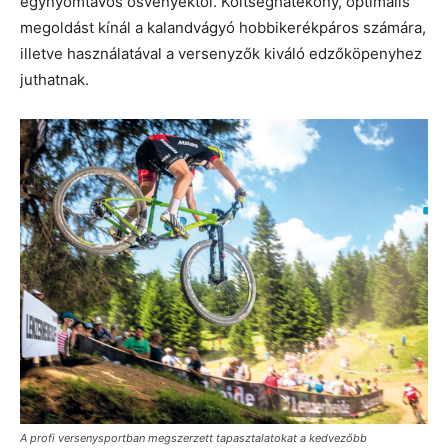
egynyomtávos ösvényektől. Költséghatékony, optimális
megoldást kínál a kalandvágyó hobbikerékpáros számára,
illetve használatával a versenyzők kiváló edzőköpenyhez
juthatnak.
A profi versenysportban megszerzett tapasztalatokat a kedvezőbb