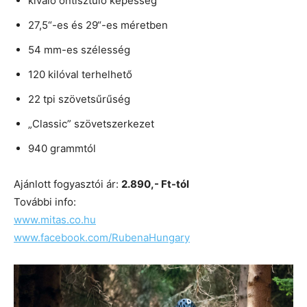
kiváló öntisztuló képesség
27,5“-es és 29“-es méretben
54 mm-es szélesség
120 kilóval terhelhető
22 tpi szövetsűrűség
„Classic” szövetszerkezet
940 grammtól
Ajánlott fogyasztói ár:
2.890,- Ft-tól
További info:
www.mitas.co.hu
www.facebook.com/RubenaHungary