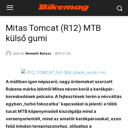
Mitas Tomcat (R12) MTB
külső gumi
Szerző:
Nemeth Balazs
2015.11.25.
A múltban igen népszerű, nagy érdemeket szerzett
Rubena márka idéntől Mitas néven kerül a kerékpár-
kereskedések polcaira. A fejlesztések terén a névváltás
egyben „turbó fokozatba” kapcsolást is jelenti: a több
tucat MTB köpenymodell kiszolgálja mind a
versenyorientált, mind az amatőr kerékpárosokat, ezen
felül minden terepviszonyhoz, stílushoz a