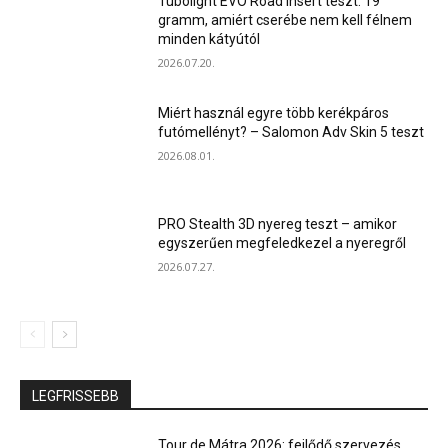
Tubolight EVO Road insert teszt: 19
gramm, amiért cserébe nem kell félnem
minden kátyútól
2026.07.20.
Miért használ egyre több kerékpáros
futómellényt? – Salomon Adv Skin 5 teszt
2026.08.01.
PRO Stealth 3D nyereg teszt – amikor
egyszerűen megfeledkezel a nyeregről
2026.07.27.
LEGFRISSEBB
Tour de Mátra 2026: fejlődő szervezés,