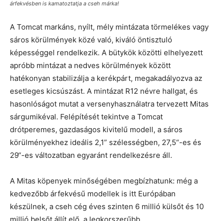
árfekvésben is kamatoztatja a cseh márka!
A Tomcat markáns, nyílt, mély mintázata törmelékes vagy
sáros körülmények közé való, kiváló öntisztuló
képességgel rendelkezik. A bütykök közötti elhelyezett
apróbb mintázat a nedves körülmények között
hatékonyan stabilizálja a kerékpárt, megakadályozva az
esetleges kicsúszást. A mintázat R12 névre hallgat, és
hasonlóságot mutat a versenyhasználatra tervezett Mitas
sárgumikéval. Felépítését tekintve a Tomcat
drótperemes, gazdaságos kivitelű modell, a sáros
körülményekhez ideális 2,1” szélességben, 27,5“-es és
29“-es változatban egyaránt rendelkezésre áll.
A Mitas köpenyek minőségében megbízhatunk: még a
kedvezőbb árfekvésű modellek is itt Európában
készülnek, a cseh cég éves szinten 6 millió külsőt és 10
millió belsőt állít elő, a legkorszerűbb