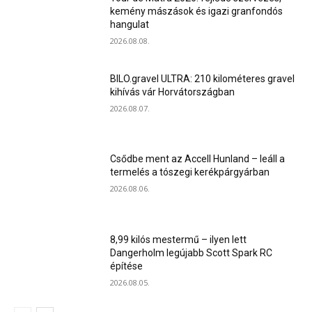
kemény mászások és igazi granfondós
hangulat
2026.08.08.
BILO.gravel ULTRA: 210 kilométeres gravel
kihívás vár Horvátországban
2026.08.07.
Csődbe ment az Accell Hunland – leáll a
termelés a tószegi kerékpárgyárban
2026.08.06.
8,99 kilós mestermű – ilyen lett
Dangerholm legújabb Scott Spark RC
építése
2026.08.05.