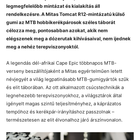
legmegfelelőbb mintázat és kialakítás áll
rendelkezésre. A Mitas Tomcat R12-mintázatú külső
gumi az MTB hobbikerékpárosok széles táborát
célozza meg, pontosabban azokat, akik nem
elégszenek meg a dózerutak kihívásaival, nem ijednek
meg a nehéz terepviszonyoktól.
A legendás dél-afrikai Cape Epic többnapos MTB-
verseny beszállítójaként a Mitas egyértelműen letett
névjegyét a világ legpatinásabb MTB-gumigyártók szűk
és elit táborában. Az ott alkalmazott csúcstechnikák a
legnehezebb terepviszonyokhoz, a világsztárok által
igényelt magas szintű teljesítményhez, a káprázatos
tempóhoz és kerékpár-irányításhoz passzolnak –
természetesen az elit élvonalhoz járó árszínvonalon.