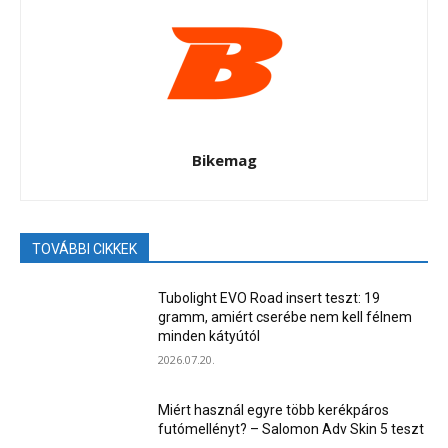
Bikemag
TOVÁBBI CIKKEK
Tubolight EVO Road insert teszt: 19
gramm, amiért cserébe nem kell félnem
minden kátyútól
2026.07.20.
Miért használ egyre több kerékpáros
futómellényt? – Salomon Adv Skin 5 teszt