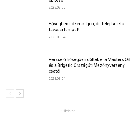
2026.08.05.
Hőségben edzeni? Igen, de felejtsd el a
tavaszi tempót!
2026.08.04.
Perzselő hőségben dőltek el a Masters OB
és a Brigetio Országúti Mezőnyverseny
csatái
2026.08.04.
- Hirdetés -