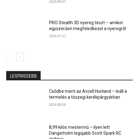
2026.08.01.
PRO Stealth 3D nyereg teszt – amikor
egyszerűen megfeledkezel a nyeregről
2026.07.27.
LEGFRISSEBB
Csődbe ment az Accell Hunland – leáll a
termelés a tószegi kerékpárgyárban
2026.08.06.
8,99 kilós mestermű – ilyen lett
Dangerholm legújabb Scott Spark RC
építése