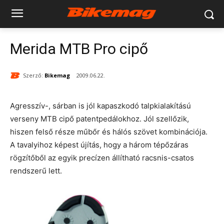
Merida MTB Pro cipő
Szerző:
Bikemag
2009.06.22.
Agresszív-, sárban is jól kapaszkodó talpkialakítású
verseny MTB cipő patentpedálokhoz. Jól szellőzik,
hiszen felső része műbőr és hálós szövet kombinációja.
A tavalyihoz képest újítás, hogy a három tépőzáras
rögzítőből az egyik precízen állítható racsnis-csatos
rendszerű lett.