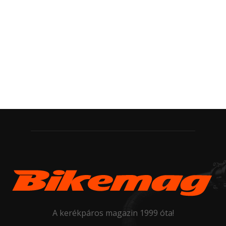
A kerékpáros magazin 1999 óta!