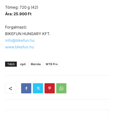
Tömeg: 720 g (42)
Ára: 25.900 Ft
Forgalmazó:
BIKEFUN HUNGARY KFT.
info@bikefun.hu
www.bikefun.hu
TAGS
cipő
Merida
MTB Pro