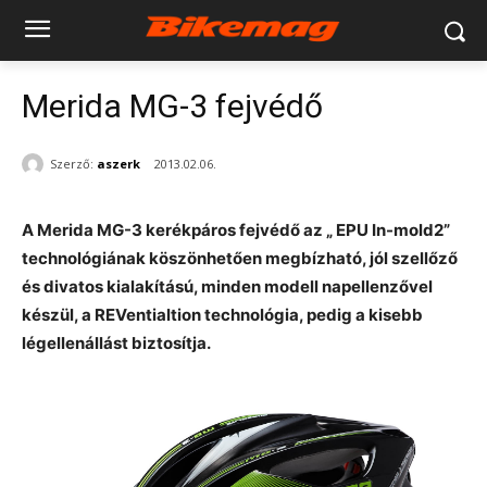
Merida MG-3 fejvédő
Szerző:
aszerk
2013.02.06.
A Merida MG-3 kerékpáros fejvédő az „ EPU In-mold2”
technológiának köszönhetően megbízható, jól szellőző
és divatos kialakítású, minden modell napellenzővel
készül, a REVentialtion technológia, pedig a kisebb
légellenállást biztosítja.