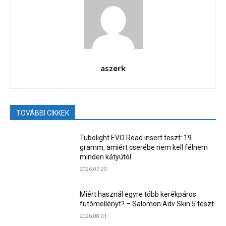
aszerk
TOVÁBBI CIKKEK
Tubolight EVO Road insert teszt: 19
gramm, amiért cserébe nem kell félnem
minden kátyútól
2026.07.20.
Miért használ egyre több kerékpáros
futómellényt? – Salomon Adv Skin 5 teszt
2026.08.01.