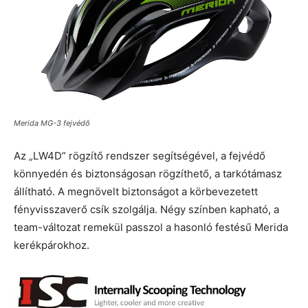
Merida MG-3 fejvédő
Az „LW4D” rögzítő rendszer segítségével, a fejvédő
könnyedén és biztonságosan rögzíthető, a tarkótámasz
állítható. A megnövelt biztonságot a körbevezetett
fényvisszaverő csík szolgálja. Négy színben kapható, a
team-változat remekül passzol a hasonló festésű Merida
kerékpárokhoz.