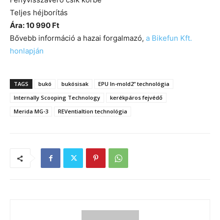
Teljes héjborítás
Ára: 10 990 Ft
Bővebb információ a hazai forgalmazó,
a Bikefun Kft.
honlapján
TAGS
bukó
bukósisak
EPU In-mold2” technológia
Internally Scooping Technology
kerékpáros fejvédő
Merida MG-3
REVentialtion technológia