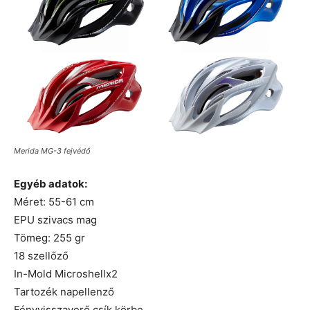
Merida MG-3 fejvédő
Egyéb adatok:
Méret: 55-61 cm
EPU szivacs mag
Tömeg: 255 gr
18 szellőző
In-Mold Microshellx2
Tartozék napellenző
Fényvisszaverő csík körbe