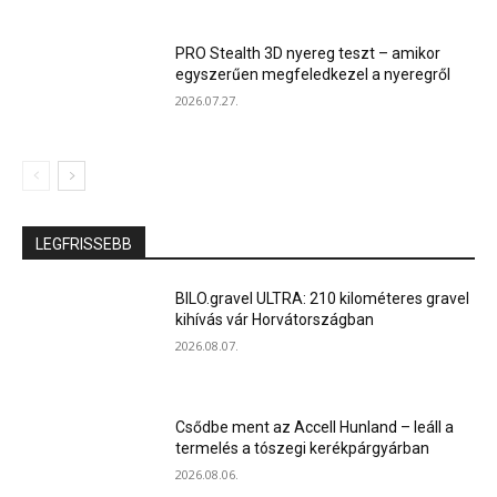
PRO Stealth 3D nyereg teszt – amikor
egyszerűen megfeledkezel a nyeregről
2026.07.27.
LEGFRISSEBB
BILO.gravel ULTRA: 210 kilométeres gravel
kihívás vár Horvátországban
2026.08.07.
Csődbe ment az Accell Hunland – leáll a
termelés a tószegi kerékpárgyárban
2026.08.06.