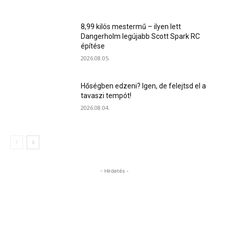
8,99 kilós mestermű – ilyen lett
Dangerholm legújabb Scott Spark RC
építése
2026.08.05.
Hőségben edzeni? Igen, de felejtsd el a
tavaszi tempót!
2026.08.04.
- Hirdetés -