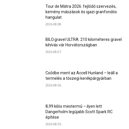
Tour de Mátra 2026: fejlődő szervezés,
kemény mászások és igazi granfondós
hangulat
2026.08.08.
BILO.gravel ULTRA: 210 kilométeres gravel
kihívás vár Horvátországban
2026.08.07.
Csődbe ment az Accell Hunland – leáll a
termelés a tószegi kerékpárgyárban
2026.08.06.
8,99 kilós mestermű – ilyen lett
Dangerholm legújabb Scott Spark RC
építése
2026.08.05.