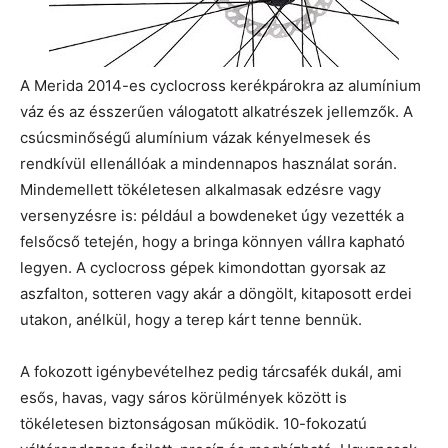
A Merida 2014-es cyclocross kerékpárokra az alumínium
váz és az ésszerűen válogatott alkatrészek jellemzők. A
csúcsminőségű alumínium vázak kényelmesek és
rendkívül ellenállóak a mindennapos használat során.
Mindemellett tökéletesen alkalmasak edzésre vagy
versenyzésre is: például a bowdeneket úgy vezették a
felsőcső tetején, hogy a bringa könnyen vállra kapható
legyen. A cyclocross gépek kimondottan gyorsak az
aszfalton, sotteren vagy akár a döngölt, kitaposott erdei
utakon, anélkül, hogy a terep kárt tenne bennük.
A fokozott igénybevételhez pedig tárcsafék dukál, ami
esős, havas, vagy sáros körülmények között is
tökéletesen biztonságosan működik. 10-fokozatú