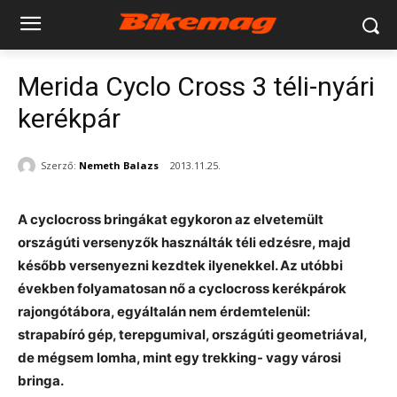
Merida Cyclo Cross 3 téli-nyári
kerékpár
Szerző:
Nemeth Balazs
2013.11.25.
A cyclocross bringákat egykoron az elvetemült
országúti versenyzők használták téli edzésre, majd
később versenyezni kezdtek ilyenekkel. Az utóbbi
években folyamatosan nő a cyclocross kerékpárok
rajongótábora, egyáltalán nem érdemtelenül:
strapabíró gép, terepgumival, országúti geometriával,
de mégsem lomha, mint egy trekking- vagy városi
bringa.