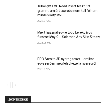
Tubolight EVO Road insert teszt: 19
gramm, amiért cserébe nem kell félnem
minden kátyútól
2026.07.20.
Miért használ egyre több kerékpáros
futómellényt? – Salomon Adv Skin 5 teszt
2026.08.01.
PRO Stealth 3D nyereg teszt – amikor
egyszerűen megfeledkezel a nyeregről
2026.07.27.
LEGFRISSEBB