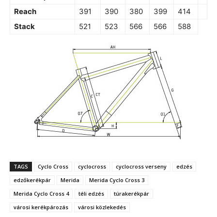
Reach
391
390
380
399
414
Stack
521
523
566
566
588
TAGS
Cyclo Cross
cyclocross
cyclocross verseny
edzés
edzőkerékpár
Merida
Merida Cyclo Cross 3
Merida Cyclo Cross 4
téli edzés
túrakerékpár
városi kerékpározás
városi közlekedés