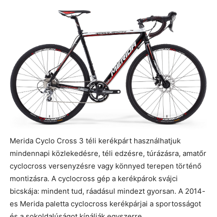
Merida Cyclo Cross 3 téli kerékpárt használhatjuk
mindennapi közlekedésre, téli edzésre, túrázásra, amatőr
cyclocross versenyzésre vagy könnyed terepen történő
montizásra. A cyclocross gép a kerékpárok svájci
bicskája: mindent tud, ráadásul mindezt gyorsan. A 2014-
es Merida paletta cyclocross kerékpárjai a sportosságot
és a sokoldalúságot kínálják egyszerre.