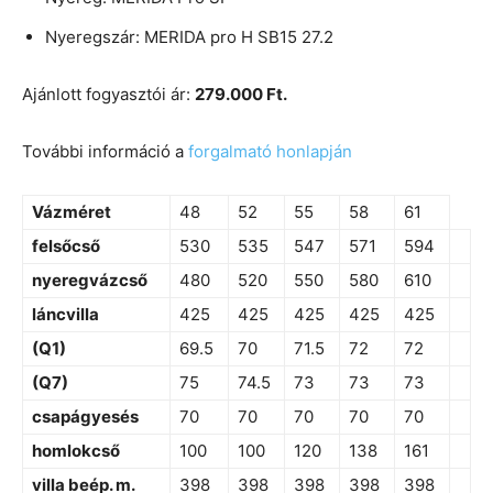
Nyeregszár: MERIDA pro H SB15 27.2
Ajánlott fogyasztói ár:
279.000 Ft.
További információ a
forgalmató honlapján
Vázméret
48
52
55
58
61
felsőcső
530
535
547
571
594
nyeregvázcső
480
520
550
580
610
láncvilla
425
425
425
425
425
(Q1)
69.5
70
71.5
72
72
(Q7)
75
74.5
73
73
73
csapágyesés
70
70
70
70
70
homlokcső
100
100
120
138
161
villa beép. m.
398
398
398
398
398