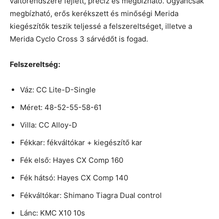
váltórendszere fejlett, precíz és megbízható. Ugyancsak
megbízható, erős kerékszett és minőségi Merida
kiegészítők teszik teljessé a felszereltséget, illetve a
Merida Cyclo Cross 3 sárvédőt is fogad.
Felszereltség:
Váz: CC Lite-D-Single
Méret: 48-52-55-58-61
Villa: CC Alloy-D
Fékkar: fékváltókar + kiegészítő kar
Fék első: Hayes CX Comp 160
Fék hátsó: Hayes CX Comp 140
Fékváltókar: Shimano Tiagra Dual control
Lánc: KMC X10 10s