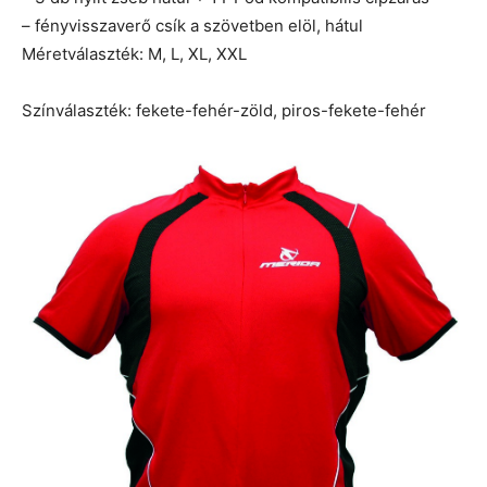
– fényvisszaverő csík a szövetben elöl, hátul
Méretválaszték: M, L, XL, XXL
Színválaszték: fekete-fehér-zöld, piros-fekete-fehér