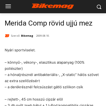
Merida Comp rövid ujjú mez
Szerző:
Bikemag
2009.08.10.
Nyári sportviselet.
– könnyű-, vékony-, elasztikus alapanyag (100%
poliészter)
– a hónaljrésznél antibakteriális-, „X-static” hálós szövet
az extra szellőzésért
– a derékrésznél felcsúszást gátló szilikon csík
– rejtett-, 45 cm hosszú cipzár elöl
– 3 db nyílt zseb hátul + 1 I-Pod kompatibilis cipzáras