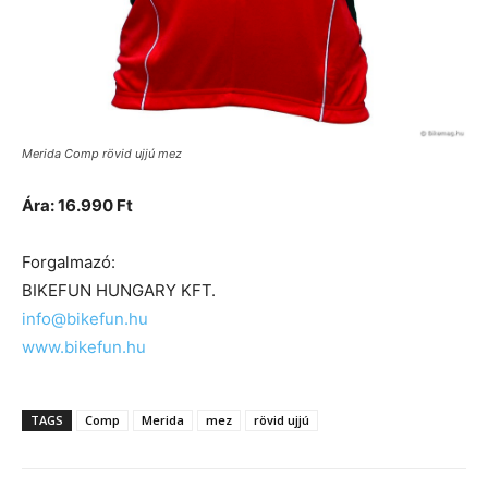
Merida Comp rövid ujjú mez
Ára: 16.990 Ft
Forgalmazó:
BIKEFUN HUNGARY KFT.
info@bikefun.hu
www.bikefun.hu
TAGS
Comp
Merida
mez
rövid ujjú