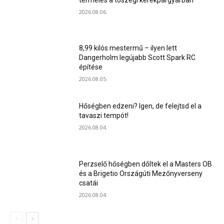
2026.08.06.
8,99 kilós mestermű – ilyen lett
Dangerholm legújabb Scott Spark RC
építése
2026.08.05.
Hőségben edzeni? Igen, de felejtsd el a
tavaszi tempót!
2026.08.04.
Perzselő hőségben dőltek el a Masters OB
és a Brigetio Országúti Mezőnyverseny
csatái
2026.08.04.