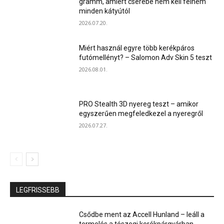
gramm, amiért cserébe nem kell félnem
minden kátyútól
2026.07.20.
Miért használ egyre több kerékpáros
futómellényt? – Salomon Adv Skin 5 teszt
2026.08.01.
PRO Stealth 3D nyereg teszt – amikor
egyszerűen megfeledkezel a nyeregről
2026.07.27.
LEGFRISSEBB
Csődbe ment az Accell Hunland – leáll a
termelés a tószegi kerékpárgyárban