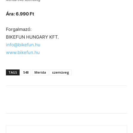
Ára: 6.990 Ft
Forgalmazó:
BIKEFUN HUNGARY KFT.
info@bikefun.hu
www.bikefun.hu
TAGS
548
Merida
szemüveg