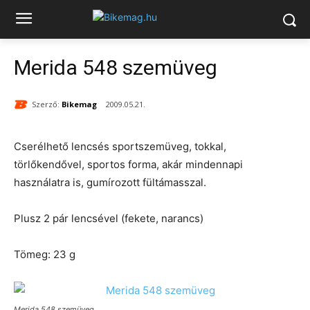
Merida 548 szemüveg
Szerző:
Bikemag
2009.05.21.
Cserélhető lencsés sportszemüveg, tokkal,
törlőkendővel, sportos forma, akár mindennapi
használatra is, gumírozott fültámasszal.
Plusz 2 pár lencsével (fekete, narancs)
Tömeg: 23 g
Merida 548 szemüveg