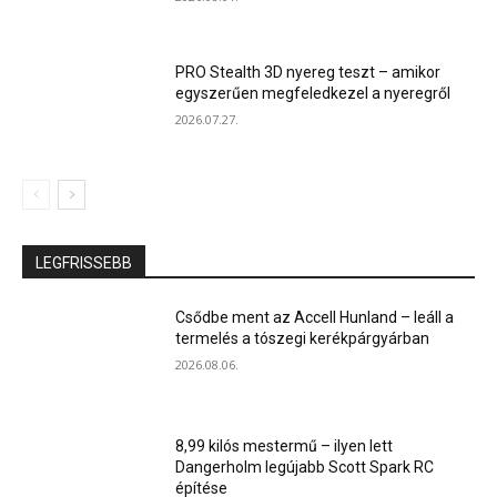
PRO Stealth 3D nyereg teszt – amikor
egyszerűen megfeledkezel a nyeregről
2026.07.27.
LEGFRISSEBB
Csődbe ment az Accell Hunland – leáll a
termelés a tószegi kerékpárgyárban
2026.08.06.
8,99 kilós mestermű – ilyen lett
Dangerholm legújabb Scott Spark RC
építése