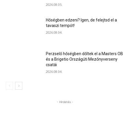
2026.08.05.
Hőségben edzeni? Igen, de felejtsd el a
tavaszi tempót!
2026.08.04.
Perzselő hőségben dőltek el a Masters OB
és a Brigetio Országúti Mezőnyverseny
csatái
2026.08.04.
- Hirdetés -