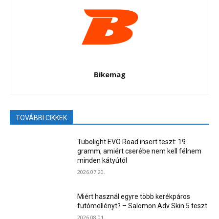
Bikemag
TOVÁBBI CIKKEK
Tubolight EVO Road insert teszt: 19
gramm, amiért cserébe nem kell félnem
minden kátyútól
2026.07.20.
Miért használ egyre több kerékpáros
futómellényt? – Salomon Adv Skin 5 teszt
2026.08.01.