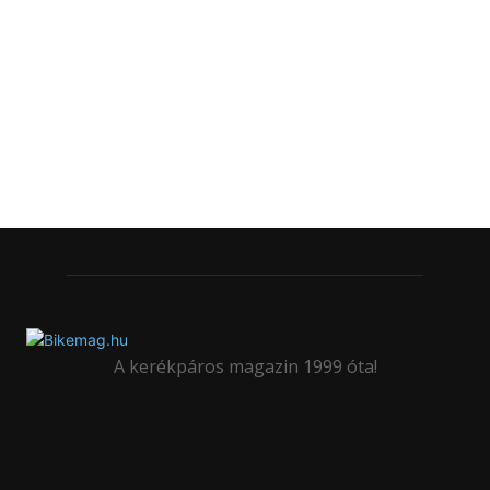
A kerékpáros magazin 1999 óta!