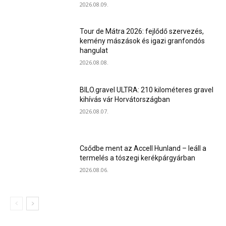
2026.08.09.
Tour de Mátra 2026: fejlődő szervezés,
kemény mászások és igazi granfondós
hangulat
2026.08.08.
BILO.gravel ULTRA: 210 kilométeres gravel
kihívás vár Horvátországban
2026.08.07.
Csődbe ment az Accell Hunland – leáll a
termelés a tószegi kerékpárgyárban
2026.08.06.