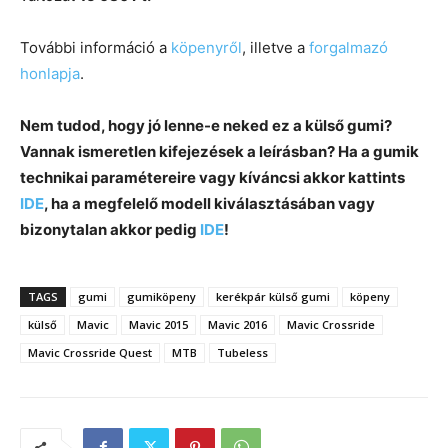
További információ a
köpenyről
, illetve a
forgalmazó
honlapja
.
Nem tudod, hogy jó lenne-e neked ez a külső gumi?
Vannak ismeretlen kifejezések a leírásban? Ha a gumik
technikai paramétereire vagy kíváncsi akkor kattints
IDE
, ha a megfelelő modell kiválasztásában vagy
bizonytalan akkor pedig
IDE
!
TAGS
gumi
gumiköpeny
kerékpár külső gumi
köpeny
külső
Mavic
Mavic 2015
Mavic 2016
Mavic Crossride
Mavic Crossride Quest
MTB
Tubeless