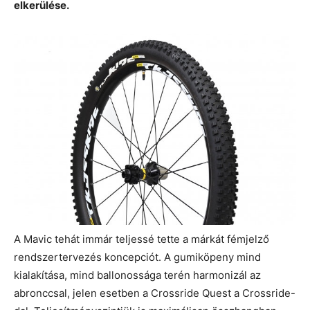
elkerülése.
A Mavic tehát immár teljessé tette a márkát fémjelző
rendszertervezés koncepciót. A gumiköpeny mind
kialakítása, mind ballonossága terén harmonizál az
abronccsal, jelen esetben a Crossride Quest a Crossride-