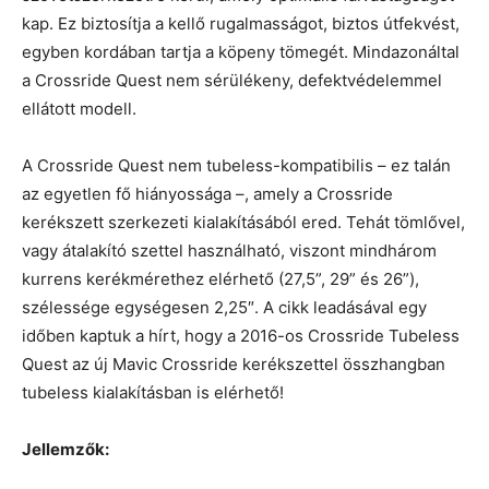
kap. Ez biztosítja a kellő rugalmasságot, biztos útfekvést,
egyben kordában tartja a köpeny tömegét. Mindazonáltal
a Crossride Quest nem sérülékeny, defektvédelemmel
ellátott modell.
A Crossride Quest nem tubeless-kompatibilis – ez talán
az egyetlen fő hiányossága –, amely a Crossride
kerékszett szerkezeti kialakításából ered. Tehát tömlővel,
vagy átalakító szettel használható, viszont mindhárom
kurrens kerékmérethez elérhető (27,5”, 29” és 26”),
szélessége egységesen 2,25″. A cikk leadásával egy
időben kaptuk a hírt, hogy a 2016-os Crossride Tubeless
Quest az új Mavic Crossride kerékszettel összhangban
tubeless kialakításban is elérhető!
Jellemzők: