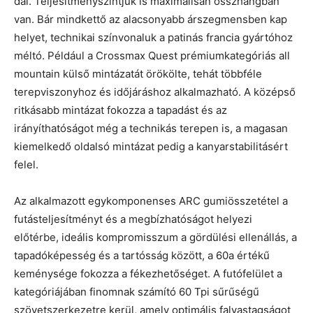
dal. Teljesítményszintjük is maximálisan összhangban
van. Bár mindkettő az alacsonyabb árszegmensben kap
helyet, technikai színvonaluk a patinás francia gyártóhoz
méltó. Például a Crossmax Quest prémiumkategóriás all
mountain külső mintázatát örökölte, tehát többféle
terepviszonyhoz és időjáráshoz alkalmazható. A középső
ritkásabb mintázat fokozza a tapadást és az
irányíthatóságot még a technikás terepen is, a magasan
kiemelkedő oldalsó mintázat pedig a kanyarstabilitásért
felel.
Az alkalmazott egykomponenses ARC gumiösszetétel a
futásteljesítményt és a megbízhatóságot helyezi
előtérbe, ideális kompromisszum a gördülési ellenállás, a
tapadóképesség és a tartósság között, a 60a értékű
keménysége fokozza a fékezhetőséget. A futófelület a
kategóriájában finomnak számító 60 Tpi sűrűségű
szövetszerkezetre kerül, amely optimális falvastagságot