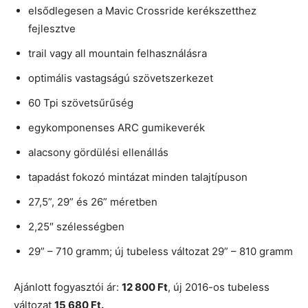
elsődlegesen a Mavic Crossride kerékszetthez
fejlesztve
trail vagy all mountain felhasználásra
optimális vastagságú szövetszerkezet
60 Tpi szövetsűrűség
egykomponenses ARC gumikeverék
alacsony gördülési ellenállás
tapadást fokozó mintázat minden talajtípuson
27,5”, 29” és 26” méretben
2,25″ szélességben
29” – 710 gramm; új tubeless változat 29” – 810 gramm
Ajánlott fogyasztói ár:
12 800 Ft
, új 2016-os tubeless
változat
15 680 Ft.