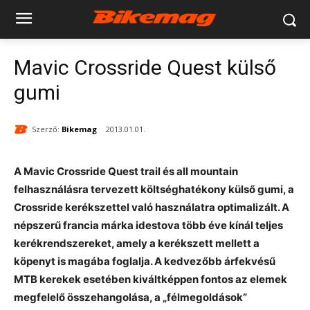
Mavic Crossride Quest külső
gumi
Szerző:
Bikemag
2013.01.01.
A Mavic Crossride Quest trail és all mountain
felhasználásra tervezett költséghatékony külső gumi, a
Crossride kerékszettel való használatra optimalizált. A
népszerű francia márka idestova több éve kínál teljes
kerékrendszereket, amely a kerékszett mellett a
köpenyt is magába foglalja. A kedvezőbb árfekvésű
MTB kerekek esetében kiváltképpen fontos az elemek
megfelelő összehangolása, a „félmegoldások”