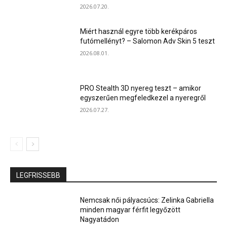
2026.07.20.
Miért használ egyre több kerékpáros
futómellényt? – Salomon Adv Skin 5 teszt
2026.08.01.
PRO Stealth 3D nyereg teszt – amikor
egyszerűen megfeledkezel a nyeregről
2026.07.27.
LEGFRISSEBB
Nemcsak női pályacsúcs: Zelinka Gabriella
minden magyar férfit legyőzött
Nagyatádon