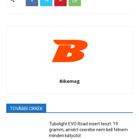
Bikemag
TOVÁBBI CIKKEK
Tubolight EVO Road insert teszt: 19
gramm, amiért cserébe nem kell félnem
minden kátyútól