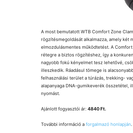
A most bemutatott WTB Comfort Zone Clamp
rögzítésmegoldását alkalmazza, amely két m
elmozdulásmentes működtetést. A Comfort 
rétegre a biztos rögzítéshez, így a konkure
nagyobb fokú kényelmet tesz lehetővé, csök
illeszkedik. Ráadásul tömege is alacsonyab
felhasználási terület a túrázás, trekking- 
alapanyaga DNA-gumikeverék összetétel, ille
nyomást.
Ajánlott fogyasztói ár:
4840 Ft.
További információ a
forgalmazó honlapján
.