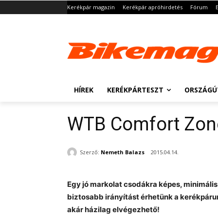
Kerékpár magazin
Kerékpár apróhirdetés
Fórum
HÍREK
KERÉKPÁRTESZT
ORSZÁGÚ
WTB Comfort Zon
Szerző:
Nemeth Balazs
2015.04.14.
Egy jó markolat csodákra képes, minimáli
biztosabb irányítást érhetünk a kerékpárun
akár házilag elvégezhető!