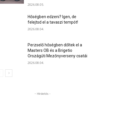
2026.08.05.
Hőségben edzeni? Igen, de
felejtsd el a tavaszi tempót!
2026.08.04.
Perzselő hőségben dőltek el a
Masters OB és a Brigetio
Országúti Mezőnyverseny csatái
2026.08.04.
- Hirdetés -