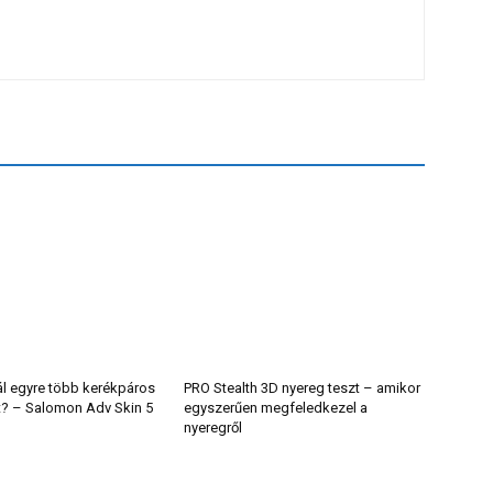
ál egyre több kerékpáros
PRO Stealth 3D nyereg teszt – amikor
t? – Salomon Adv Skin 5
egyszerűen megfeledkezel a
nyeregről