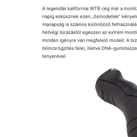
A legendás kaliforniai WTB cég már a montiz
napig esküsznek ezen „ősmodellek” kényelm
manapság is számos különböző felhasználá
hétvégi túrázástól egészen az extrém montis
minden igényre van megfelelő modell. A bizto
bilincsrögzítés felel, illetve DNA-gumiössze
tenyerével.