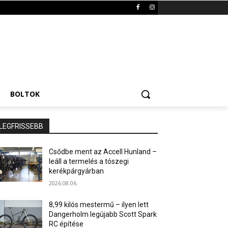
BOLTOK
LEGFRISSEBB
Csődbe ment az Accell Hunland –
leáll a termelés a tószegi
kerékpárgyárban
2026.08.06.
8,99 kilós mestermű – ilyen lett
Dangerholm legújabb Scott Spark
RC építése