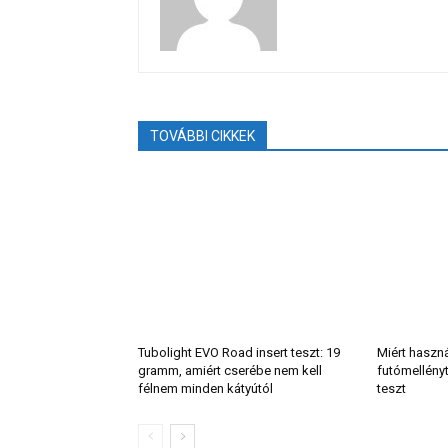
TOVÁBBI CIKKEK
Tubolight EVO Road insert teszt: 19
Miért haszn
gramm, amiért cserébe nem kell
futómellény
félnem minden kátyútól
teszt