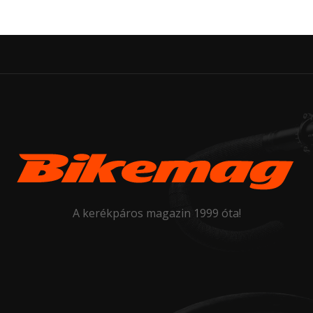
A kerékpáros magazin 1999 óta!