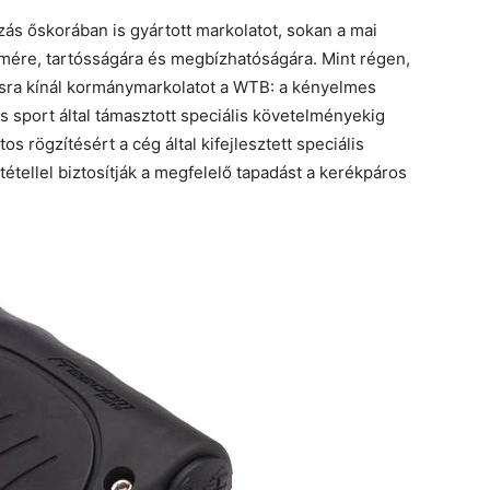
ás őskorában is gyártott markolatot, sokan a mai
ére, tartósságára és megbízhatóságára. Mint régen,
sra kínál kormánymarkolatot a WTB: a kényelmes
 sport által támasztott speciális követelményekig
s rögzítésért a cég által kifejlesztett speciális
tétellel biztosítják a megfelelő tapadást a kerékpáros