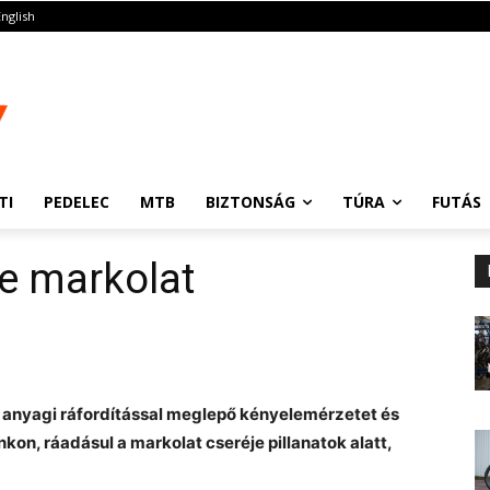
English
TI
PEDELEC
MTB
BIZTONSÁG
TÚRA
FUTÁS
e markolat
s anyagi ráfordítással meglepő kényelemérzetet és
kon, ráadásul a markolat cseréje pillanatok alatt,