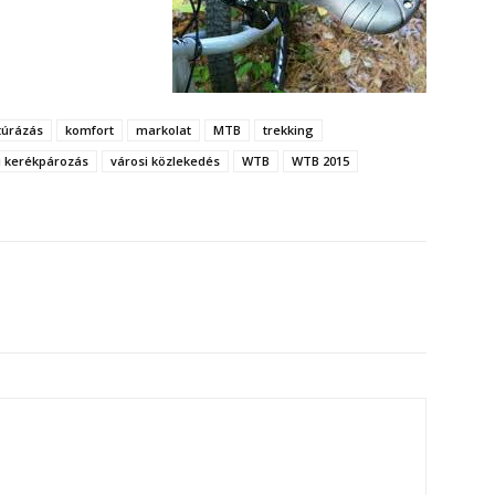
túrázás
komfort
markolat
MTB
trekking
i kerékpározás
városi közlekedés
WTB
WTB 2015