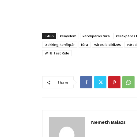
TAGS
kényelem
kerékpáros túra
kerékpáros 
trekking kerékpár
túra
városi biciklizés
város
WTB Test Ride
Share
Nemeth Balazs