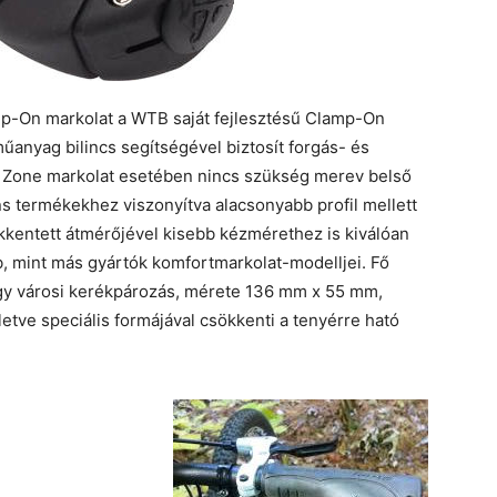
-On markolat a WTB saját fejlesztésű Clamp-On
űanyag bilincs segítségével biztosít forgás- és
Zone markolat esetében nincs szükség merev belső
ns termékekhez viszonyítva alacsonyabb profil mellett
kentett átmérőjével kisebb kézmérethez is kiválóan
b, mint más gyártók komfortmarkolat-modelljei. Fő
vagy városi kerékpározás, mérete 136 mm x 55 mm,
tve speciális formájával csökkenti a tenyérre ható