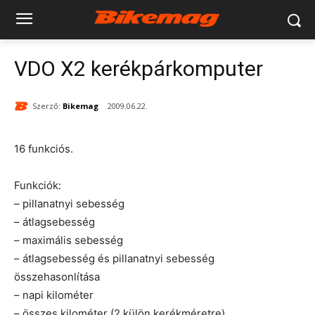
VDO X2 kerékpárkomputer
Szerző:
Bikemag
2009.06.22.
16 funkciós.
Funkciók:
– pillanatnyi sebesség
– átlagsebesség
– maximális sebesség
– átlagsebesség és pillanatnyi sebesség
összehasonlítása
– napi kilométer
– összes kilométer (2 külön kerékméretre)