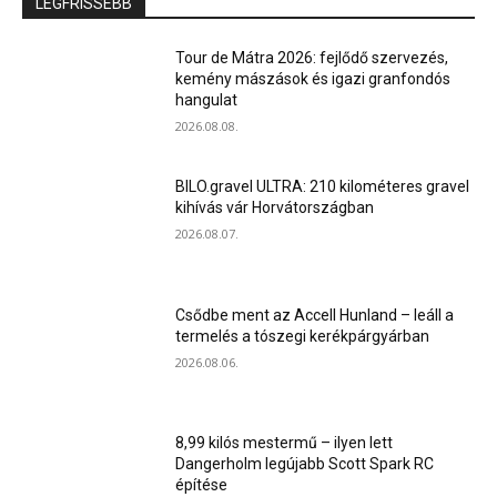
LEGFRISSEBB
Tour de Mátra 2026: fejlődő szervezés,
kemény mászások és igazi granfondós
hangulat
2026.08.08.
BILO.gravel ULTRA: 210 kilométeres gravel
kihívás vár Horvátországban
2026.08.07.
Csődbe ment az Accell Hunland – leáll a
termelés a tószegi kerékpárgyárban
2026.08.06.
8,99 kilós mestermű – ilyen lett
Dangerholm legújabb Scott Spark RC
építése