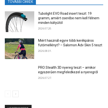
TOVÁBBI CIKKEK
Tubolight EVO Road insert teszt: 19
gramm, amiért cserébe nem kell félnem
minden kátyútól
2026.07.20.
Miért használ egyre több kerékpáros
futómellényt? – Salomon Adv Skin 5 teszt
2026.08.01.
PRO Stealth 3D nyereg teszt – amikor
egyszerűen megfeledkezel a nyeregről
2026.07.27.