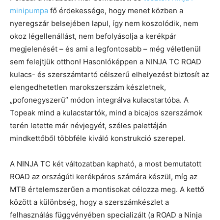
minipumpa
fő érdekessége, hogy menet közben a
nyeregszár belsejében lapul, így nem koszolódik, nem
okoz légellenállást, nem befolyásolja a kerékpár
megjelenését – és ami a legfontosabb – még véletlenül
sem felejtjük otthon! Hasonlóképpen a NINJA TC ROAD
kulacs- és szerszámtartó célszerű elhelyezést biztosít az
elengedhetetlen marokszerszám készletnek,
„pofonegyszerű” módon integrálva kulacstartóba. A
Topeak mind a kulacstartók, mind a bicajos szerszámok
terén letette már névjegyét, széles palettáján
mindkettőből többféle kiváló konstrukció szerepel.
A NINJA TC két változatban kapható, a most bemutatott
ROAD az országúti kerékpáros számára készül, míg az
MTB értelemszerűen a montisokat célozza meg. A kettő
között a különbség, hogy a szerszámkészlet a
felhasználás függvényében specializált (a ROAD a Ninja