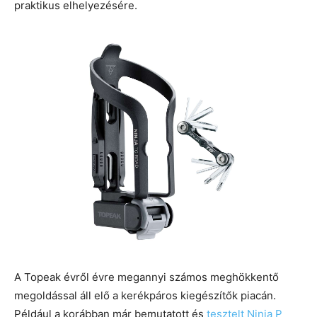
praktikus elhelyezésére.
A Topeak évről évre megannyi számos meghökkentő
megoldással áll elő a kerékpáros kiegészítők piacán.
Például a korábban már bemutatott és
tesztelt Ninja P