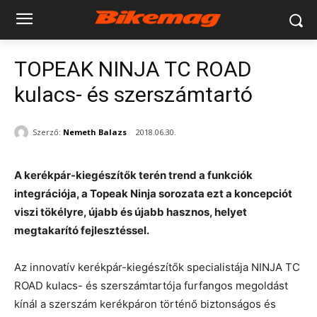
TOPEAK NINJA TC ROAD
kulacs- és szerszámtartó
Szerző:
Nemeth Balazs
2018.06.30.
A kerékpár-kiegészítők terén trend a funkciók
integrációja, a Topeak Ninja sorozata ezt a koncepciót
viszi tökélyre, újabb és újabb hasznos, helyet
megtakarító fejlesztéssel.
Az innovatív kerékpár-kiegészítők specialistája NINJA TC
ROAD kulacs- és szerszámtartója furfangos megoldást
kínál a szerszám kerékpáron történő biztonságos és