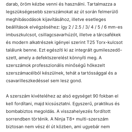
darab, öröm kézbe venni és használni. Tartalmazza a
legszükségesebb szerszámokat az út során felmerülő
meghibásodások kijavításához, illetve esetleges
beállítások elvégzéséhez: így 2 / 2.5 / 3/ 4 / 5 / 6 mm-es
imbuszkulcsot, csillagcsavarhúzót, illetve a tárcsafékek
és modern alkatrészek igényei szerint T25 Torx-kulcsot
találunk benne. Ezt egészíti ki az integrált gumileszedő-
szett, amely a defektszerelést könnyíti meg. A
szerszámok professzionális minőségű hőkezelt
szerszámacélból készülnek, tehát a tartóssággal és a
csavarilleszkedéssel sem lesz gond.
A szerszám kivételéhez az alsó egységet 90 fokban el
kell fordítani, majd kicsúsztatni. Egyszerű, praktikus és
bombabiztos megoldás. A visszahelyezés fordított
sorrendben történik. A Ninja T8+ multi-szerszám
biztosan nem vész él út közben, ami ugyebár nem