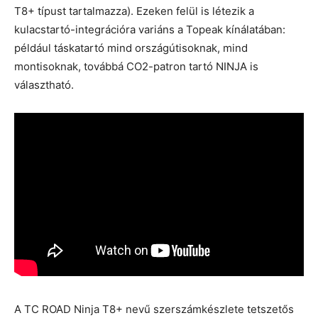
T8+ típust tartalmazza). Ezeken felül is létezik a
kulacstartó-integrációra variáns a Topeak kínálatában:
például táskatartó mind országútisoknak, mind
montisoknak, továbbá CO2-patron tartó NINJA is
választható.
A TC ROAD Ninja T8+ nevű szerszámkészlete tetszetős