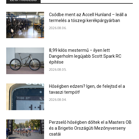
Csődbe ment az Accell Hunland – leáll a
termelés a tószegi kerékpárgyárban
2026.08.06.
8,99 kilós mestermű – ilyen lett
Dangerholm legújabb Scott Spark RC
építése
2026.08.05.
Hőségben edzeni? Igen, de felejtsd el a
tavaszi tempót!
2026.08.04.
Perzselő hőségben dőltek el a Masters OB
és a Brigetio Országúti Mezőnyverseny
csatái