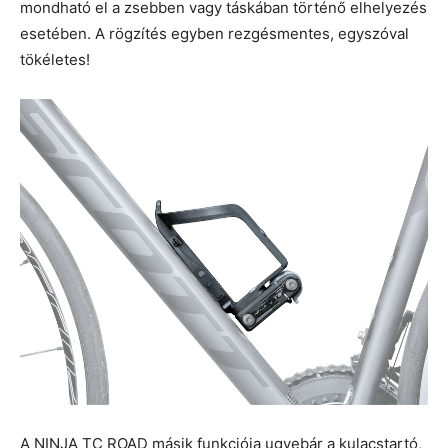
mondható el a zsebben vagy táskában történő elhelyezés
esetében. A rögzítés egyben rezgésmentes, egyszóval
tökéletes!
A NINJA TC ROAD másik funkciója ugyebár a kulacstartó,