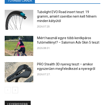
TOVÁBBI CIKKEK
Tubolight EVO Road insert teszt: 19
gramm, amiért cserébe nem kell félnem
minden kátyútól
2026.07.20.
Miért használ egyre több kerékpáros
futómellényt? – Salomon Adv Skin 5 teszt
2026.08.01.
PRO Stealth 3D nyereg teszt – amikor
egyszerűen megfeledkezel a nyeregről
2026.07.27.
LEGFRISSEBB