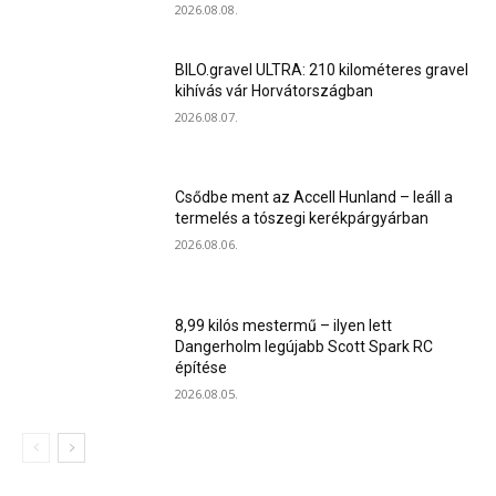
2026.08.08.
BILO.gravel ULTRA: 210 kilométeres gravel
kihívás vár Horvátországban
2026.08.07.
Csődbe ment az Accell Hunland – leáll a
termelés a tószegi kerékpárgyárban
2026.08.06.
8,99 kilós mestermű – ilyen lett
Dangerholm legújabb Scott Spark RC
építése
2026.08.05.