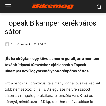
Topeak Bikamper kerékpáros
sátor
Szerző:
aszerk
2012.04.20.
„És ha elrúgtam egy követ, amerre gurult, arra mentem
tovább” típusú túrázáshoz ajánlanánk a Topeak
Bikamper nevű egyszemélyes kerékpáros sátrat.
Ezt a rendkívül praktikus, találmány joggal büszkélkedhet
több nemzetközi díjjal is. Az egy személyre szabott
sátornak rengeteg praktikus, jellemzője van. Kicsi és
könnyű, mindössze 1,35 kg, akár három évszakban is