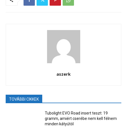
aszerk
TOVÁBBI CIKKEK
Tubolight EVO Road insert teszt: 19
gramm, amiért cserébe nem kell félnem
minden kátyútól