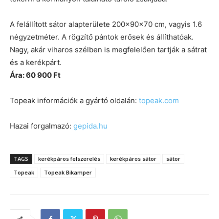
A felállított sátor alapterülete 200x90x70 cm, vagyis 1.6
négyzetméter. A rögzítő pántok erősek és állíthatóak.
Nagy, akár viharos szélben is megfelelően tartják a sátrat
és a kerékpárt.
Ára: 60 900 Ft
Topeak információk a gyártó oldalán:
topeak.com
Hazai forgalmazó:
gepida.hu
TAGS
kerékpáros felszerelés
kerékpáros sátor
sátor
Topeak
Topeak Bikamper