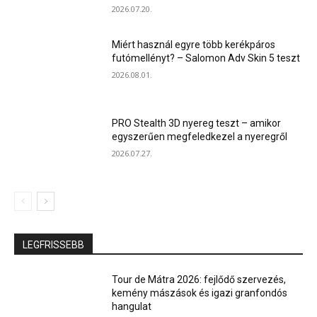
2026.07.20.
Miért használ egyre több kerékpáros
futómellényt? – Salomon Adv Skin 5 teszt
2026.08.01.
PRO Stealth 3D nyereg teszt – amikor
egyszerűen megfeledkezel a nyeregről
2026.07.27.
LEGFRISSEBB
Tour de Mátra 2026: fejlődő szervezés,
kemény mászások és igazi granfondós
hangulat