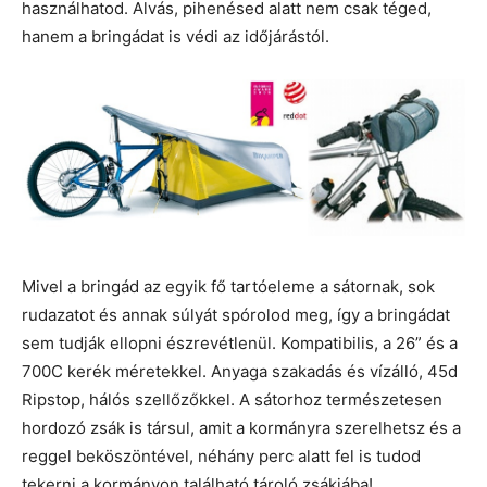
használhatod. Alvás, pihenésed alatt nem csak téged,
hanem a bringádat is védi az időjárástól.
Mivel a bringád az egyik fő tartóeleme a sátornak, sok
rudazatot és annak súlyát spórolod meg, így a bringádat
sem tudják ellopni észrevétlenül. Kompatibilis, a 26” és a
700C kerék méretekkel. Anyaga szakadás és vízálló, 45d
Ripstop, hálós szellőzőkkel. A sátorhoz természetesen
hordozó zsák is társul, amit a kormányra szerelhetsz és a
reggel beköszöntével, néhány perc alatt fel is tudod
tekerni a kormányon található tároló zsákjába!