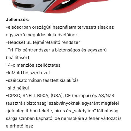
Jellemzők:
-elsősorban országúti használatra tervezett sisak az
egyszerű megoldások kedvelőinek
-Headset SL fejméretállító rendszer
-Tri-Fix pántrendszer a biztonságos és egyszerű
beállításért
-4-dimenziós szellőztetés
-InMold héjszerkezet
-szélcsatornában tesztelt kialakítás
-sild nélkül
-CPSC, SNELL B90A, (USA); CE (európai) és AS/NZS
(ausztrál) biztonsági szabványoknak egyaránt megfelel
-jelenleg itthon fekete, piros és „safety ion” láthatósági
sárga színben kapható, de nemsokára a fehér változat is
elérhető lesz