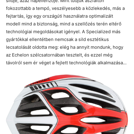
sildje, azaz napellenzője. Mint tudjuk aszfalton
fokozottabb a tempó, veszélyesebb a közlekedés, más a
fejtartás, így egy országúti használatra optimalizált
modell mind a biztonság, mind a szellőzés terén eltérő
technológiai megoldásokat igényel. A Specialized más
gyártókkal ellentétben nemcsak a sild esztétikus
lecsatolását oldotta meg: elég ha annyit mondunk, hogy
az Echelon szélcsatornában tesztelt, és ezzel még
távolról sem ér véget a fejlett technológiák alkalmazása…