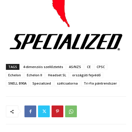
TAGS
4-dimenziós szellőztetés
AS/NZS
CE
CPSC
Echelon
Echelon II
Headset SL
országúti fejvédő
SNELL B90A
Specialized
szélcsatorna
Tri-Fix pántrendszer