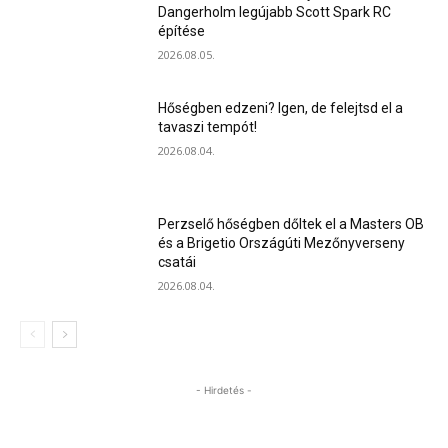
Dangerholm legújabb Scott Spark RC
építése
2026.08.05.
Hőségben edzeni? Igen, de felejtsd el a
tavaszi tempót!
2026.08.04.
Perzselő hőségben dőltek el a Masters OB
és a Brigetio Országúti Mezőnyverseny
csatái
2026.08.04.
- Hirdetés -