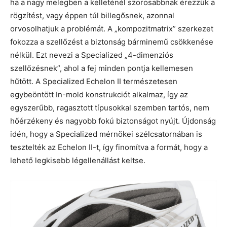
ha a nagy melegben a kelleténél szorosabbnak érezzük a
rögzítést, vagy éppen túl billegősnek, azonnal
orvosolhatjuk a problémát. A „kompozitmatrix” szerkezet
fokozza a szellőzést a biztonság bárminemű csökkenése
nélkül. Ezt nevezi a Specialized „4-dimenziós
szellőzésnek”, ahol a fej minden pontja kellemesen
hűtött. A Specialized Echelon II természetesen
egybeöntött In-mold konstrukciót alkalmaz, így az
egyszerűbb, ragasztott típusokkal szemben tartós, nem
hőérzékeny és nagyobb fokú biztonságot nyújt. Újdonság
idén, hogy a Specialized mérnökei szélcsatornában is
tesztelték az Echelon II-t, így finomítva a formát, hogy a
lehető legkisebb légellenállást keltse.