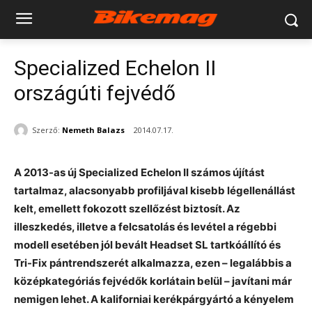
Specialized Echelon II
országúti fejvédő
Szerző:
Nemeth Balazs
2014.07.17.
A 2013-as új Specialized Echelon II számos újítást
tartalmaz, alacsonyabb profiljával kisebb légellenállást
kelt, emellett fokozott szellőzést biztosít. Az
illeszkedés, illetve a felcsatolás és levétel a régebbi
modell esetében jól bevált Headset SL tartkóállító és
Tri-Fix pántrendszerét alkalmazza, ezen – legalábbis a
középkategóriás fejvédők korlátain belül – javítani már
nemigen lehet. A kaliforniai kerékpárgyártó a kényelem