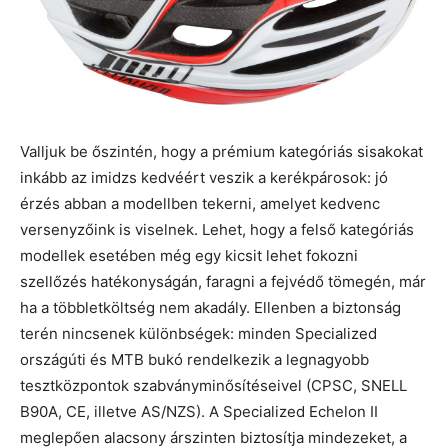
Valljuk be őszintén, hogy a prémium kategóriás sisakokat
inkább az imidzs kedvéért veszik a kerékpárosok: jó
érzés abban a modellben tekerni, amelyet kedvenc
versenyzőink is viselnek. Lehet, hogy a felső kategóriás
modellek esetében még egy kicsit lehet fokozni
szellőzés hatékonyságán, faragni a fejvédő tömegén, már
ha a többletköltség nem akadály. Ellenben a biztonság
terén nincsenek különbségek: minden Specialized
országúti és MTB bukó rendelkezik a legnagyobb
tesztközpontok szabványminősítéseivel (CPSC, SNELL
B90A, CE, illetve AS/NZS). A Specialized Echelon II
meglepően alacsony árszinten biztosítja mindezeket, a