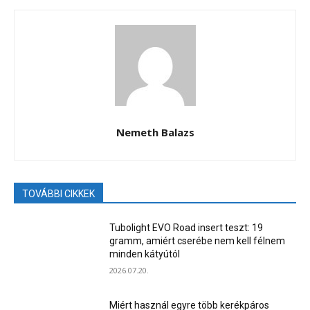
Nemeth Balazs
TOVÁBBI CIKKEK
Tubolight EVO Road insert teszt: 19
gramm, amiért cserébe nem kell félnem
minden kátyútól
2026.07.20.
Miért használ egyre több kerékpáros