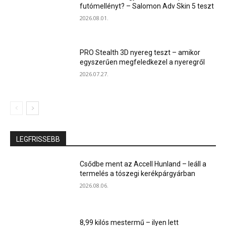
futómellényt? – Salomon Adv Skin 5 teszt
2026.08.01.
PRO Stealth 3D nyereg teszt – amikor
egyszerűen megfeledkezel a nyeregről
2026.07.27.
LEGFRISSEBB
Csődbe ment az Accell Hunland – leáll a
termelés a tószegi kerékpárgyárban
2026.08.06.
8,99 kilós mestermű – ilyen lett