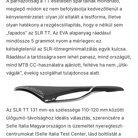
A párnázottság a TT esetében spártainak mondható,
meglepő módon ez nem befolyásolja kedvezőtlenül a
kényelemérzetet: olyan jól eltalált a testforma, illetve
olyan hatékony a rezgéscsillapítás, hogy e nélkül sem
„fapados” az SLR TT. Az EVA alapanyag ráadásul
mindössze 5 grammot nyom a mérlegen: ez
kétségtelenül az SLR-tömegminimalizálás egyik kulcsa.
Ráadásul a tartósságra sem lehet panasz, mind országúti,
mind MTB CC-használatra ajánlott, feltéve ha nem „ütik-
vágják”, évekig szolgálhat tulajdonosa alatt.
Az SLR TT 131 mm-es szélessége 110-120 mm közötti
ülőgumó-távolsághoz ideális választás, szerencsére a
Selle Italia Magyarországon is üzemeltet nyeregteszt-
centrumokat (Selle Italia Test Center, lásd boltlistát a