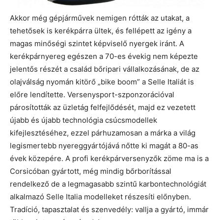
Akkor még gépjárművek nemigen rótták az utakat, a
tehetősek is kerékpárra ültek, és fellépett az igény a
magas minőségi szintet képviselő nyergek iránt. A
kerékpárnyereg egészen a 70-es évekig nem képezte
jelentős részét a család bőripari vállalkozásának, de az
olajválság nyomán kitörő „bike boom” a Selle Italiát is
előre lendítette. Versenysport-szponzorációval
párosították az üzletág felfejlődését, majd ez vezetett
újabb és újabb technológia csúcsmodellek
kifejlesztéséhez, ezzel párhuzamosan a márka a világ
legismertebb nyereggyártójává nőtte ki magát a 80-as
évek közepére. A profi kerékpárversenyzők zöme ma is a
Corsicóban gyártott, még mindig bőrborítással
rendelkező de a legmagasabb szintű karbontechnológiát
alkalmazó Selle Italia modelleket részesíti előnyben.
Tradíció, tapasztalat és szenvedély: vallja a gyártó, immár