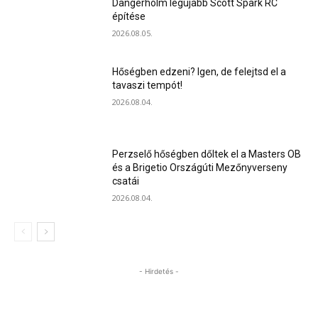
Dangerholm legújabb Scott Spark RC
építése
2026.08.05.
Hőségben edzeni? Igen, de felejtsd el a
tavaszi tempót!
2026.08.04.
Perzselő hőségben dőltek el a Masters OB
és a Brigetio Országúti Mezőnyverseny
csatái
2026.08.04.
- Hirdetés -