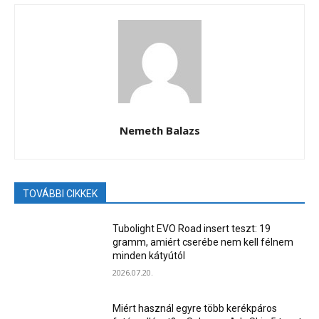
Nemeth Balazs
TOVÁBBI CIKKEK
Tubolight EVO Road insert teszt: 19
gramm, amiért cserébe nem kell félnem
minden kátyútól
2026.07.20.
Miért használ egyre több kerékpáros