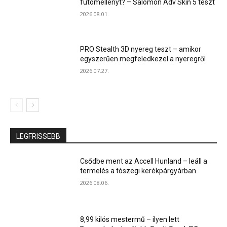
futómellényt? – Salomon Adv Skin 5 teszt
2026.08.01.
PRO Stealth 3D nyereg teszt – amikor
egyszerűen megfeledkezel a nyeregről
2026.07.27.
LEGFRISSEBB
Csődbe ment az Accell Hunland – leáll a
termelés a tószegi kerékpárgyárban
2026.08.06.
8,99 kilós mestermű – ilyen lett