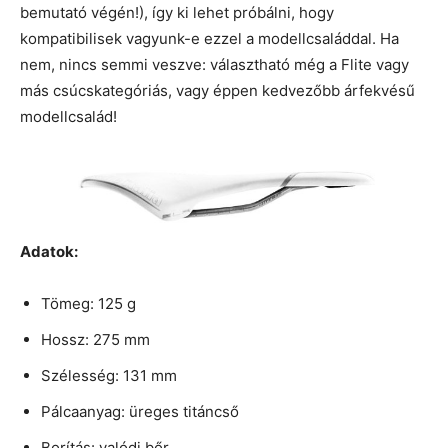
bemutató végén!), így ki lehet próbálni, hogy
kompatibilisek vagyunk-e ezzel a modellcsaláddal. Ha
nem, nincs semmi veszve: választható még a Flite vagy
más csúcskategóriás, vagy éppen kedvezőbb árfekvésű
modellcsalád!
Adatok:
Tömeg: 125 g
Hossz: 275 mm
Szélesség: 131 mm
Pálcaanyag: üreges titáncső
Borítás: valódi bőr