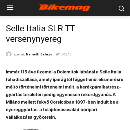
Selle Italia SLR TT
versenynyereg
Szerző:
Nemeth Balazs
2013.06.13.
Immár 115 éve üzemel a Dolomitok lábánál a Selle Italia
főhadiszállása, amely iparágtól függetlenül elismerésre
méltó történelmi történelmi múlt, a kerékpáralkatrész-
gyártás területén pedig egyenesen rekordgyanús. A
Milánó mellett fekvő Corsicóban 1897-ben indult be a
nyereggyártás, a tulajdonoscsalád bőripari
vállalkozása gyökerein.