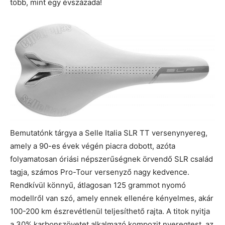
több, mint egy évszázada!
Bemutatónk tárgya a Selle Italia SLR TT versenynyereg,
amely a 90-es évek végén piacra dobott, azóta
folyamatosan óriási népszerűségnek örvendő SLR család
tagja, számos Pro-Tour versenyző nagy kedvence.
Rendkívül könnyű, átlagosan 125 grammot nyomó
modellről van szó, amely ennek ellenére kényelmes, akár
100-200 km észrevétlenül teljesíthető rajta. A titok nyitja
a 30% karbonszövetet alkalmazó kompozit nyeregtest, az