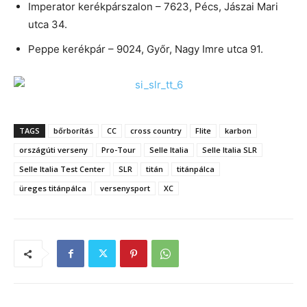
Imperator kerékpárszalon – 7623, Pécs, Jászai Mari
utca 34.
Peppe kerékpár – 9024, Győr, Nagy Imre utca 91.
TAGS
bőrborítás
CC
cross country
Flite
karbon
országúti verseny
Pro-Tour
Selle Italia
Selle Italia SLR
Selle Italia Test Center
SLR
titán
titánpálca
üreges titánpálca
versenysport
XC