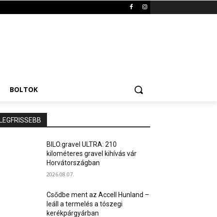
BOLTOK
LEGFRISSEBB
BILO.gravel ULTRA: 210
kilométeres gravel kihívás vár
Horvátországban
2026.08.07.
Csődbe ment az Accell Hunland –
leáll a termelés a tószegi
kerékpárgyárban