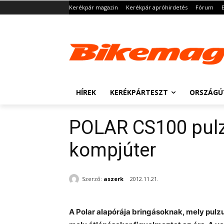
Kerékpár magazin
Kerékpár apróhirdetés
Fórum
HÍREK
KERÉKPÁRTESZT
ORSZÁGÚ
POLAR CS100 pul
kompjúter
Szerző:
aszerk
2012.11.21.
A Polar alapórája bringásoknak, mely pulzus