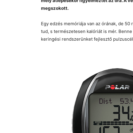
mely átlépésekor figyelmeztet az óra. A v
megszokott.
Egy edzés memóriája van az órának, de 50 ré
tud, s természetesen kalóriát is mér. Benn
keringési rendszerünket fejlesztő pulzuscélz