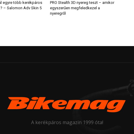
ál egyre több kerékpáros
PRO Stealth 3D nyereg teszt – amikor
t? – Salomon Adv Skin 5
egyszerűen megfeledkezel a
nyeregről
A kerékpáros magazin 1999 óta!