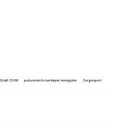
OLAR CS100
pulzusmérős kerékpár kompjúter
Zergesport