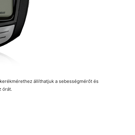
ét kerékmérethez állíthatjuk a sebességmérőt és
 órát.