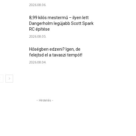
2026.08.06.
8,99 kilós mestermű – ilyen lett
Dangerholm legújabb Scott Spark
RC építése
2026.08.05.
Hőségben edzeni? Igen, de
felejtsd el a tavaszi tempót!
2026.08.04.
- Hirdetés -