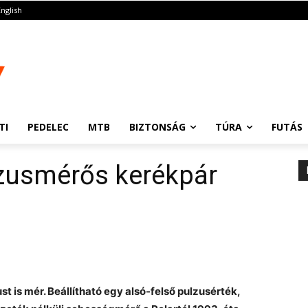
English
TI
PEDELEC
MTB
BIZTONSÁG
TÚRA
FUTÁS
zusmérős kerékpár
t is mér. Beállítható egy alsó-felső pulzusérték,