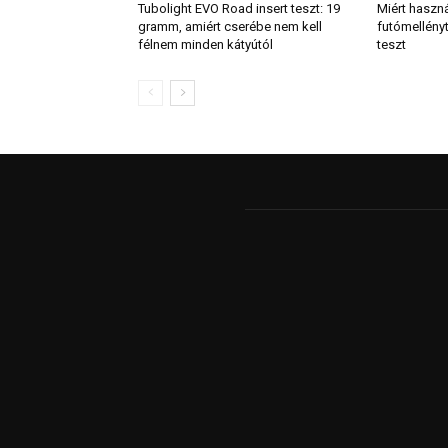
Tubolight EVO Road insert teszt: 19
Miért haszn
gramm, amiért cserébe nem kell
futómellény
félnem minden kátyútól
teszt