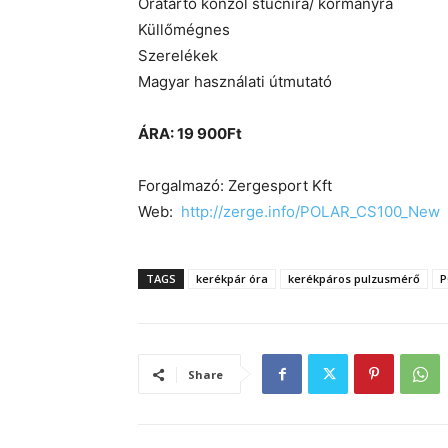
Óratartó konzol stucnira/ kormányra
Küllőmégnes
Szerelékek
Magyar használati útmutató
ÁRA: 19 900Ft
Forgalmazó: Zergesport Kft
Web:
http://zerge.info/POLAR_CS100_New
TAGS
kerékpár óra
kerékpáros pulzusmérő
P
Share