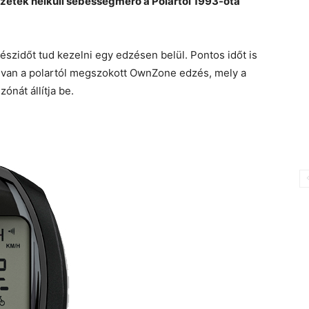
ezeték nélküli sebességmérő a Polartól 1993-óta
szidőt tud kezelni egy edzésen belül. Pontos időt is
e van a polartól megszokott OwnZone edzés, mely a
ónát állítja be.