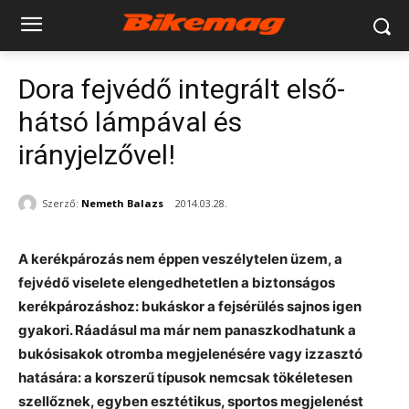
Dora fejvédő integrált első-
hátsó lámpával és
irányjelzővel!
Szerző:
Nemeth Balazs
2014.03.28.
A kerékpározás nem éppen veszélytelen üzem, a
fejvédő viselete elengedhetetlen a biztonságos
kerékpározáshoz: bukáskor a fejsérülés sajnos igen
gyakori. Ráadásul ma már nem panaszkodhatunk a
bukósisakok otromba megjelenésére vagy izzasztó
hatására: a korszerű típusok nemcsak tökéletesen
szellőznek, egyben esztétikus, sportos megjelenést