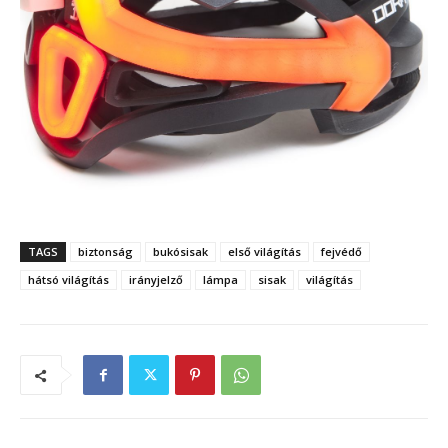
TAGS
biztonság
bukósisak
első világítás
fejvédő
hátsó világítás
irányjelző
lámpa
sisak
világítás