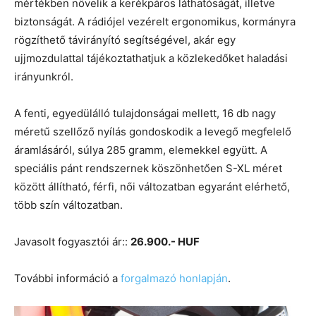
mértékben növelik a kerékpáros láthatóságát, illetve
biztonságát. A rádiójel vezérelt ergonomikus, kormányra
rögzíthető távirányító segítségével, akár egy
ujjmozdulattal tájékoztathatjuk a közlekedőket haladási
irányunkról.
A fenti, egyedülálló tulajdonságai mellett, 16 db nagy
méretű szellőző nyílás gondoskodik a levegő megfelelő
áramlásáról, súlya 285 gramm, elemekkel együtt. A
speciális pánt rendszernek köszönhetően S-XL méret
között állítható, férfi, női változatban egyaránt elérhető,
több szín változatban.
Javasolt fogyasztói ár::
26.900.- HUF
További információ a
forgalmazó honlapján
.