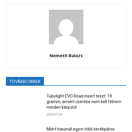
Nemeth Balazs
TOVÁBBI CIKKEK
Tubolight EVO Road insert teszt: 19
gramm, amiért cserébe nem kell félnem
minden kátyútól
2026.07.20.
Miért használ egyre több kerékpáros