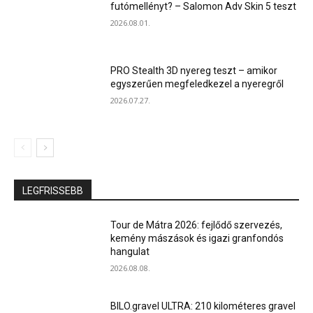
futómellényt? – Salomon Adv Skin 5 teszt
2026.08.01.
PRO Stealth 3D nyereg teszt – amikor
egyszerűen megfeledkezel a nyeregről
2026.07.27.
LEGFRISSEBB
Tour de Mátra 2026: fejlődő szervezés,
kemény mászások és igazi granfondós
hangulat
2026.08.08.
BILO.gravel ULTRA: 210 kilométeres gravel