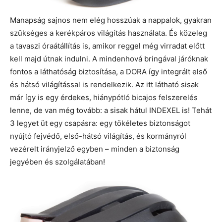
Manapság sajnos nem elég hosszúak a nappalok, gyakran
szükséges a kerékpáros világítás használata. És közeleg
a tavaszi óraátállítás is, amikor reggel még virradat előtt
kell majd útnak indulni. A mindenhová bringával járóknak
fontos a láthatóság biztosítása, a DORA így integrált első
és hátsó világítással is rendelkezik. Az itt látható sisak
már így is egy érdekes, hiánypótló bicajos felszerelés
lenne, de van még tovább: a sisak hátul INDEXEL is! Tehát
3 legyet üt egy csapásra: egy tökéletes biztonságot
nyújtó fejvédő, első-hátsó világítás, és kormányról
vezérelt irányjelző egyben – minden a biztonság
jegyében és szolgálatában!