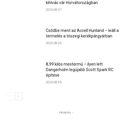
kihívás vár Horvátországban
2026.08.07.
Csődbe ment az Accell Hunland – leáll a
termelés a tószegi kerékpárgyárban
2026.08.06.
8,99 kilós mestermű – ilyen lett
Dangerholm legújabb Scott Spark RC
építése
2026.08.05.
- Hirdetés -