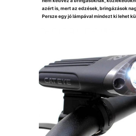
nem kedvez a bringásoknak, közlekedőkne
azért is, mert az edzések, bringázások nag
Persze egy jó lámpával mindezt ki lehet kü