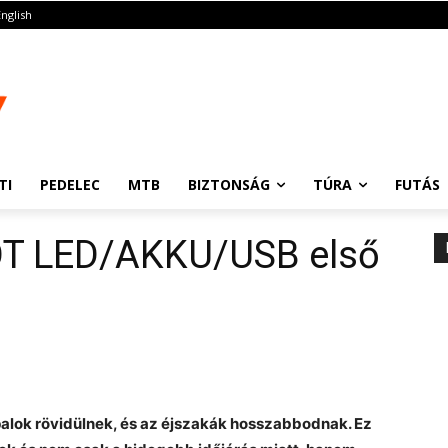
English
TI
PEDELEC
MTB
BIZTONSÁG
TÚRA
FUTÁS
T LED/AKKU/USB első
appalok rövidülnek, és az éjszakák hosszabbodnak. Ez