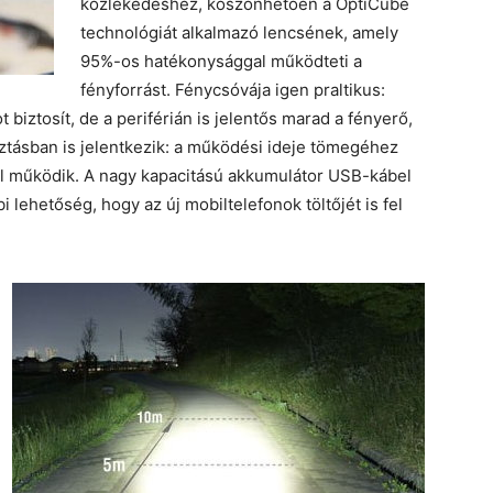
közlekedéshez, köszönhetően a OptiCube
technológiát alkalmazó lencsének, amely
95%-os hatékonysággal működteti a
fényforrást. Fénycsóvája igen praltikus:
 biztosít, de a periférián is jelentős marad a fényerő,
sztásban is jelentkezik: a működési ideje tömegéhez
val működik. A nagy kapacitású akkumulátor USB-kábel
 lehetőség, hogy az új mobiltelefonok töltőjét is fel