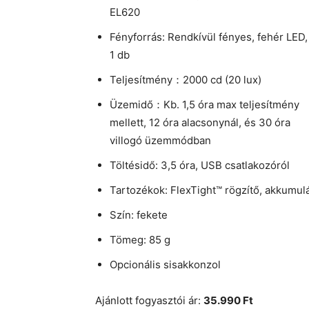
EL620
Fényforrás: Rendkívül fényes, fehér LED,
1 db
Teljesítmény：2000 cd (20 lux)
Üzemidő：Kb. 1,5 óra max teljesítmény
mellett, 12 óra alacsonynál, és 30 óra
villogó üzemmódban
Töltésidő: 3,5 óra, USB csatlakozóról
Tartozékok: FlexTight™ rögzítő, akkumulát
Szín: fekete
Tömeg: 85 g
Opcionális sisakkonzol
Ajánlott fogyasztói ár:
35.990 Ft