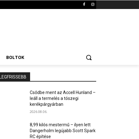
BOLTOK
LEGFRISSEBB
Csődbe ment az Accell Hunland –
leáll a termelés a tószegi
kerékpárgyárban
2026.08.06.
8,99 kilós mestermű – ilyen lett
Dangerholm legújabb Scott Spark
RC építése