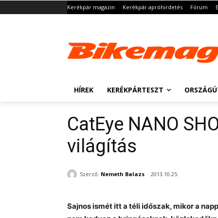
Kerékpár magazin
Kerékpár apróhirdetés
Fórum
HÍREK
KERÉKPÁRTESZT
ORSZÁGÚ
CatEye NANO SHO
világítás
Szerző:
Nemeth Balazs
2013.10.25.
Sajnos ismét itt a téli időszak, mikor a n