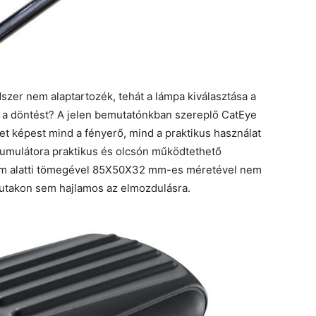
szer nem alaptartozék, tehát a lámpa kiválasztása a
g a döntést? A jelen bemutatónkban szereplő CatEye
képest mind a fényerő, mind a praktikus használat
kkumulátora praktikus és olcsón működtethető
mm alatti tömegével 85X50X32 mm-es méretével nem
 utakon sem hajlamos az elmozdulásra.