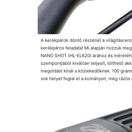
A kerékpárok döntő részénél a világításrend
kerékpáros feladata! Mi alapján hozzuk me
NANO SHOT (HL-EL620) árához és méretéhet 
szempontjából kiválóan teljesít, tölthető a
megoldást kínál a közlekedőknek. 100 gra
sok helyet foglal el a kományon, még rázós