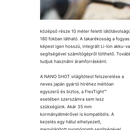
középső része 10 méter feletti látótávolságot
180 fokban látható. A takarékosság a fogya
képest igen hosszú, integrált Li-Ion akku-
segítségével számítógépről tölthető. További
tudjuk használni áramforrásként.
A NANO SHOT világítótest felszerelése a
neves japán gyártó híréhez méltóan
egyszerű és biztos, a FlexTight™
esetében szerszámra sem lesz
szükségünk. Akár 35 mm
kormányátmérővel is kompatibilis. A
kezelés egy hátul elhelyezett,
megvilágított nyomógomb segítségével