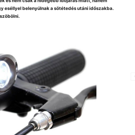
k és nem csak a hidegebb időjárás miatt, hanem
y eséllyel belenyúlnak a sötétedés utáni időszakba.
szöbölni.