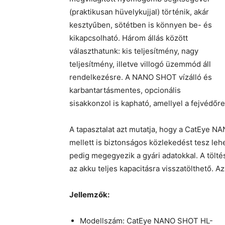
(praktikusan hüvelykujjal) történik, akár
kesztyűben, sötétben is könnyen be- és
kikapcsolható. Három állás között
választhatunk: kis teljesítmény, nagy
teljesítmény, illetve villogó üzemmód áll
rendelkezésre. A NANO SHOT vízálló és
karbantartásmentes, opcionális
sisakkonzol is kapható, amellyel a fejvédőre 
A tapasztalat azt mutatja, hogy a CatEye
mellett is biztonságos közlekedést tesz l
pedig megegyezik a gyári adatokkal. A tölté
az akku teljes kapacitásra visszatölthető. Az
Jellemzők:
Modellszám: CatEye NANO SHOT HL-