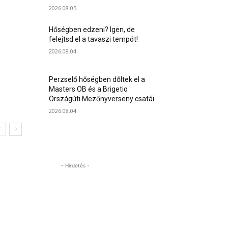
2026.08.05.
Hőségben edzeni? Igen, de
felejtsd el a tavaszi tempót!
2026.08.04.
Perzselő hőségben dőltek el a
Masters OB és a Brigetio
Országúti Mezőnyverseny csatái
2026.08.04.
- Hirdetés -