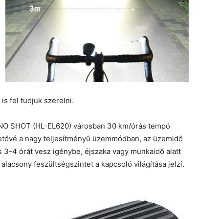
is fel tudjuk szerelni.
 NANO SHOT (HL-EL620) városban 30 km/órás tempó
ehetővé a nagy teljesítményű üzemmódban, az üzemidő
s 3-4 órát vesz igénybe, éjszaka vagy munkaidő alatt
 alacsony feszültségszintet a kapcsoló világítása jelzi.