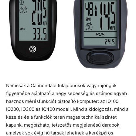
Nemcsak a Cannondale tulajdonosok vagy rajongók
figyelmébe ajánlható a négy sebesség és számos egyéb
hasznos mérésfunkciót biztosító komputer: az IQ100,
IQ200, IQ300 és IQ400 modell. Mind a kidolgozás, mind a
kezelés és a funkciók terén magas technikai szintet
kapunk, megbízható, tetszetős megjelenésű darabok,
amelyek sok évig hű társak lehetnek a kerékpáros