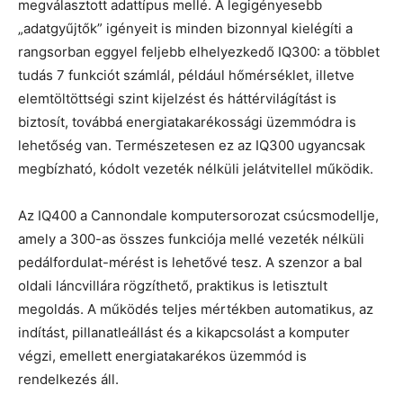
megválasztott adattípus mellé. A legigényesebb
„adatgyűjtők” igényeit is minden bizonnyal kielégíti a
rangsorban eggyel feljebb elhelyezkedő IQ300: a többlet
tudás 7 funkciót számlál, például hőmérséklet, illetve
elemtöltöttségi szint kijelzést és háttérvilágítást is
biztosít, továbbá energiatakarékossági üzemmódra is
lehetőség van. Természetesen ez az IQ300 ugyancsak
megbízható, kódolt vezeték nélküli jelátvitellel működik.
Az IQ400 a Cannondale komputersorozat csúcsmodellje,
amely a 300-as összes funkciója mellé vezeték nélküli
pedálfordulat-mérést is lehetővé tesz. A szenzor a bal
oldali láncvillára rögzíthető, praktikus is letisztult
megoldás. A működés teljes mértékben automatikus, az
indítást, pillanatleállást és a kikapcsolást a komputer
végzi, emellett energiatakarékos üzemmód is
rendelkezés áll.