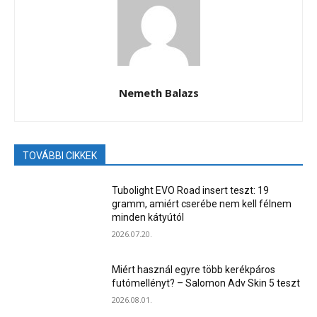
Nemeth Balazs
TOVÁBBI CIKKEK
Tubolight EVO Road insert teszt: 19
gramm, amiért cserébe nem kell félnem
minden kátyútól
2026.07.20.
Miért használ egyre több kerékpáros
futómellényt? – Salomon Adv Skin 5 teszt
2026.08.01.