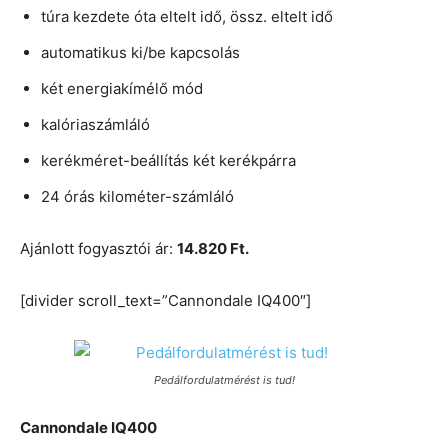
túra kezdete óta eltelt idő, össz. eltelt idő
automatikus ki/be kapcsolás
két energiakímélő mód
kalóriaszámláló
kerékméret-beállítás két kerékpárra
24 órás kilométer-számláló
Ajánlott fogyasztói ár:
14.820 Ft.
[divider scroll_text=”Cannondale IQ400″]
Pedálfordulatmérést is tud!
Cannondale IQ400