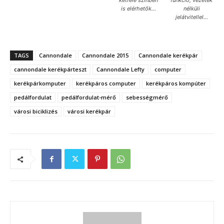
is elérhetők…
nélküli
jelátvitellel…
TAGS
Cannondale
Cannondale 2015
Cannondale kerékpár
cannondale kerékpárteszt
Cannondale Lefty
computer
kerékpárkomputer
kerékpáros computer
kerékpáros kompúter
pedálfordulat
pedálfordulat-mérő
sebességmérő
városi biciklizés
városi kerékpár