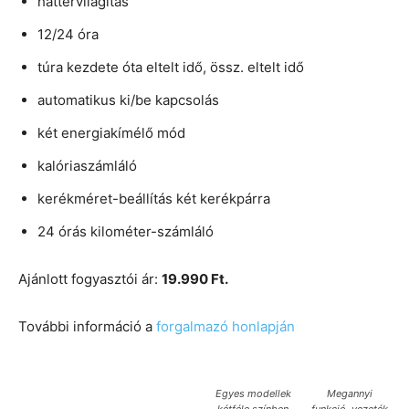
háttérvilágítás
12/24 óra
túra kezdete óta eltelt idő, össz. eltelt idő
automatikus ki/be kapcsolás
két energiakímélő mód
kalóriaszámláló
kerékméret-beállítás két kerékpárra
24 órás kilométer-számláló
Ajánlott fogyasztói ár:
19.990 Ft.
További információ a
forgalmazó honlapján
Egyes modellek
Megannyi
kétféle színben
funkció, vezeték