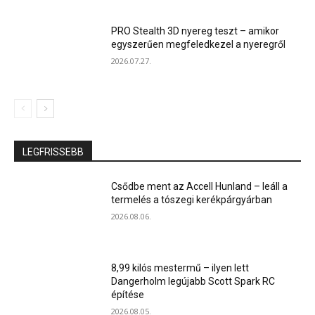
PRO Stealth 3D nyereg teszt – amikor
egyszerűen megfeledkezel a nyeregről
2026.07.27.
LEGFRISSEBB
Csődbe ment az Accell Hunland – leáll a
termelés a tószegi kerékpárgyárban
2026.08.06.
8,99 kilós mestermű – ilyen lett
Dangerholm legújabb Scott Spark RC
építése
2026.08.05.