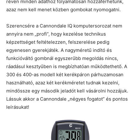
révén minden adathoz folyamatosan hozzáférhetünk,
azaz nem kell menet közben gombokat nyomogatni.
Szerencsére a Cannondale IQ komputersorozat nem
annyira nem „profi”, hogy kezelése technikus
képzettséget feltételezzen, felszerelése pedig
egyenesen gyerekjáték. A nagyméretű indító és
funkcióváltó gombnál egyszerűbb megoldás nincs,
ráadásul kesztyűben is megbízhatóan működtethető. A
300 és 400-as modell két kerékpáron párhuzamosan
használható, azaz két kerékméretet tudnak kezelni,
mindössze egy második jeladót kell vásárolni hozzájuk.
Lássuk akkor a Cannondale „négyes fogatot” és pontos
leírásukat!