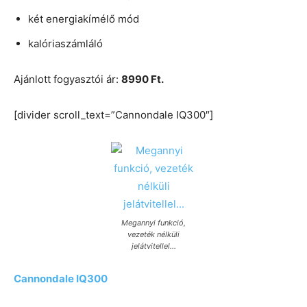
két energiakímélő mód
kalóriaszámláló
Ajánlott fogyasztói ár:
8990 Ft.
[divider scroll_text=”Cannondale IQ300″]
Megannyi funkció,
vezeték nélküli
jelátvitellel…
Cannondale IQ300