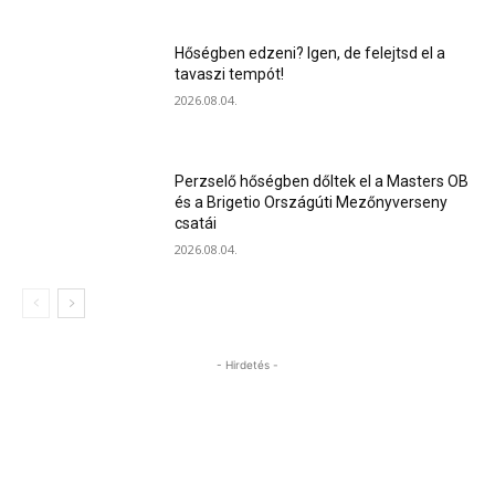
Hőségben edzeni? Igen, de felejtsd el a
tavaszi tempót!
2026.08.04.
Perzselő hőségben dőltek el a Masters OB
és a Brigetio Országúti Mezőnyverseny
csatái
2026.08.04.
- Hirdetés -