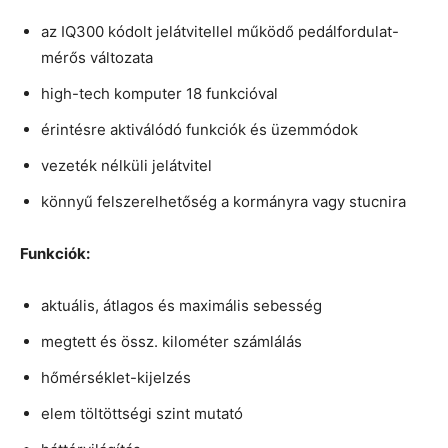
az IQ300 kódolt jelátvitellel működő pedálfordulat-
mérős változata
high-tech komputer 18 funkcióval
érintésre aktiválódó funkciók és üzemmódok
vezeték nélküli jelátvitel
könnyű felszerelhetőség a kormányra vagy stucnira
Funkciók:
aktuális, átlagos és maximális sebesség
megtett és össz. kilométer számlálás
hőmérséklet-kijelzés
elem töltöttségi szint mutató