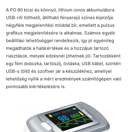
A PO 80 kicsi és könnyű, líthium ionos akkumulátora
USB-ről tölthető, állítható fényerejű színes kijelzője
négyféle megjelenítési móddal bír, emellett a pulzus
grafikus megjelenítésére is alkalmas. Számos egyéb
beállítási lehetőséggel rendelkezik, így pl egyénileg
megadhatók a határértékek és a hozzájuk tartozó
riasztások, melyek edzésnél jöhetnek jól. Tartozékként
egy fém dobozka, tartószíj, övtáska, USB kábel, szintén
USB-s töltő és szoftver jár a készülékhez, amellyel
lehetőség nyílik a mért eredmények számítógépen való
pontosabb kiértékelésére is.