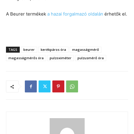
A Beurer termékek
a hazai forgalmazó oldalán
érhetők el.
.
TAGS
beurer
kerékpáros óra
magasságmérő
magasságmérős óra
pulzoximéter
pulzusmérő óra