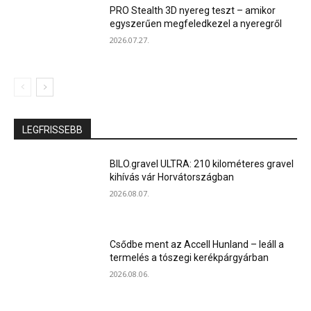
PRO Stealth 3D nyereg teszt – amikor
egyszerűen megfeledkezel a nyeregről
2026.07.27.
LEGFRISSEBB
BILO.gravel ULTRA: 210 kilométeres gravel
kihívás vár Horvátországban
2026.08.07.
Csődbe ment az Accell Hunland – leáll a
termelés a tószegi kerékpárgyárban
2026.08.06.