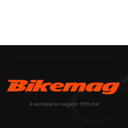
A kerékpáros magazin 1999 óta!