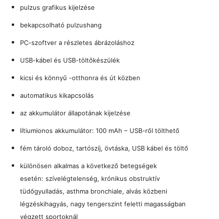
pulzus grafikus kijelzése
bekapcsolható pulzushang
PC-szoftver a részletes ábrázoláshoz
USB-kábel és USB-töltőkészülék
kicsi és könnyű -otthonra és út közben
automatikus kikapcsolás
az akkumulátor állapotának kijelzése
lítiumionos akkumulátor: 100 mAh – USB-ről tölthető
fém tároló doboz, tartószíj, övtáska, USB kábel és töltő
különösen alkalmas a következő betegségek
esetén:
szívelégtelenség,
krónikus obstruktív
tüdőgyulladás,
asthma bronchiale,
alvás közbeni
légzéskihagyás,
nagy tengerszint feletti magasságban
végzett sportoknál