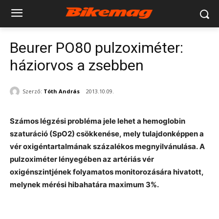
Beurer PO80 pulzoximéter:
háziorvos a zsebben
Szerző:
Tóth András
2013.10.09.
Számos légzési probléma jele lehet a hemoglobin
szaturáció (SpO2) csökkenése, mely tulajdonképpen a
vér oxigéntartalmának százalékos megnyilvánulása. A
pulzoximéter lényegében az artériás vér
oxigénszintjének folyamatos monitorozására hivatott,
melynek mérési hibahatára maximum 3%.