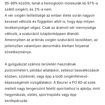
95-99% közötti, tehát a hemoglobin molekulák kb 97%-a
szállít oxigént, és 3%-a nem.
A vér oxigén telítettsége az ember élete során nagyon
keveset változik és független attól is, hogy épp milyen
tevékenységet végez. Csak az áramolt vér mennyisége
változik, a szaturáció tulajdonképpen állandó.
Amennyiben az artériás oxigén szaturáció lecsökken, az
jellemzően valamilyen abnormális élettani folyamat
következménye.
A gyógyászat számos területén használnak
pulzoximétert, például altatáskor, sebészi beavatkozások
közben, szülésnél, vagy épp a tüdő oxigénfelvevő-
képességének vizsgálatakor. A Beurer a PO 80-at ezek
mellett nagy tengerszint feletti sportokhoz is ajánlja, mint
hegymászás, síelés, sportrepülés vagy épp
kerékpározás.