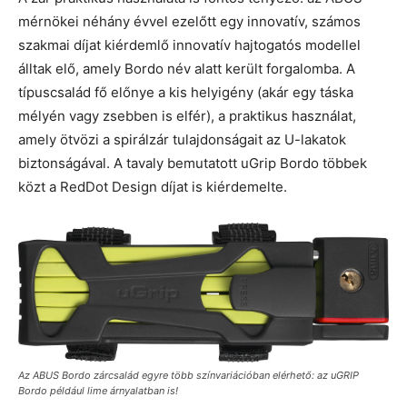
mérnökei néhány évvel ezelőtt egy innovatív, számos
szakmai díjat kiérdemlő innovatív hajtogatós modellel
álltak elő, amely Bordo név alatt került forgalomba. A
típuscsalád fő előnye a kis helyigény (akár egy táska
mélyén vagy zsebben is elfér), a praktikus használat,
amely ötvözi a spirálzár tulajdonságait az U-lakatok
biztonságával. A tavaly bemutatott uGrip Bordo többek
közt a RedDot Design díjat is kiérdemelte.
Az ABUS Bordo zárcsalád egyre több színvariációban elérhető: az uGRIP
Bordo például lime árnyalatban is!