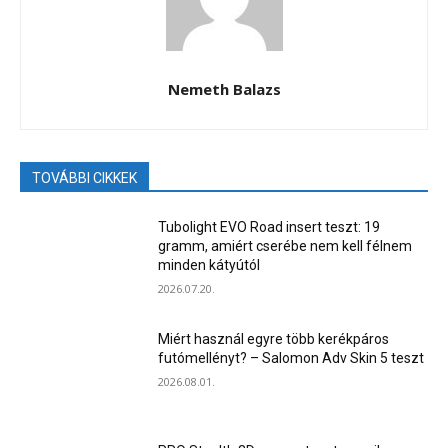
Nemeth Balazs
TOVÁBBI CIKKEK
Tubolight EVO Road insert teszt: 19
gramm, amiért cserébe nem kell félnem
minden kátyútól
2026.07.20.
Miért használ egyre több kerékpáros
futómellényt? – Salomon Adv Skin 5 teszt
2026.08.01.