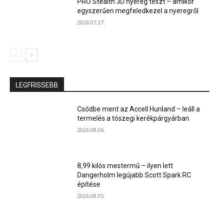
PRO Stealth 3D nyereg teszt – amikor
egyszerűen megfeledkezel a nyeregről
2026.07.27.
LEGFRISSEBB
Csődbe ment az Accell Hunland – leáll a
termelés a tószegi kerékpárgyárban
2026.08.06.
8,99 kilós mestermű – ilyen lett
Dangerholm legújabb Scott Spark RC
építése
2026.08.05.