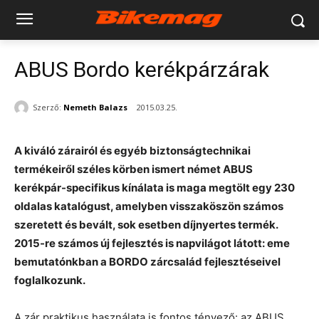
ABUS Bordo kerékpárzárak
Szerző:
Nemeth Balazs
2015.03.25.
A kiváló zárairól és egyéb biztonságtechnikai
termékeiről széles körben ismert német ABUS
kerékpár-specifikus kínálata is maga megtölt egy 230
oldalas katalógust, amelyben visszaköszön számos
szeretett és bevált, sok esetben díjnyertes termék.
2015-re számos új fejlesztés is napvilágot látott: eme
bemutatónkban a BORDO zárcsalád fejlesztéseivel
foglalkozunk.
A zár praktikus használata is fontos tényező: az ABUS