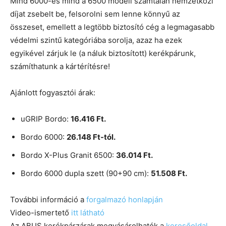
Mind 6000-es mind a 6500 modell számtalan nemzetközi
díjat zsebelt be, felsorolni sem lenne könnyű az
összeset, emellett a legtöbb biztosító cég a legmagasabb
védelmi szintű kategóriába sorolja, azaz ha ezek
egyikével zárjuk le (a náluk biztosított) kerékpárunk,
számíthatunk a kártérítésre!
Ajánlott fogyasztói árak:
uGRIP Bordo:
16.416 Ft.
Bordo 6000:
26.148 Ft-tól.
Bordo X-Plus Granit 6500:
36.014 Ft.
Bordo 6000 dupla szett (90+90 cm):
51.508 Ft.
További információ a
forgalmazó honlapján
Video-ismertető
itt látható
Az ABUS kerékpárzárak megvásárolhatók a
keresőoldal