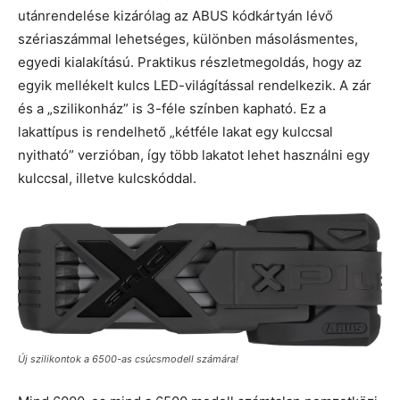
utánrendelése kizárólag az ABUS kódkártyán lévő
szériaszámmal lehetséges, különben másolásmentes,
egyedi kialakítású. Praktikus részletmegoldás, hogy az
egyik mellékelt kulcs LED-világítással rendelkezik. A zár
és a „szilikonház” is 3-féle színben kapható. Ez a
lakattípus is rendelhető „kétféle lakat egy kulccsal
nyitható” verzióban, így több lakatot lehet használni egy
kulccsal, illetve kulcskóddal.
Új szilikontok a 6500-as csúcsmodell számára!