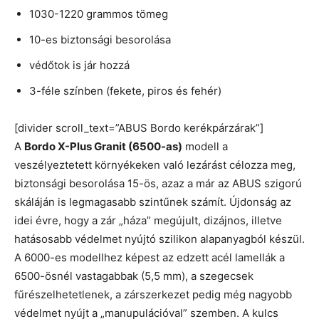
1030-1220 grammos tömeg
10-es biztonsági besorolása
védőtok is jár hozzá
3-féle színben (fekete, piros és fehér)
[divider scroll_text=”ABUS Bordo kerékpárzárak”]
A
Bordo X-Plus Granit (6500-as)
modell a
veszélyeztetett környékeken való lezárást célozza meg,
biztonsági besorolása 15-ös, azaz a már az ABUS szigorú
skáláján is legmagasabb szintűnek számít. Újdonság az
idei évre, hogy a zár „háza” megújult, dizájnos, illetve
hatásosabb védelmet nyújtó szilikon alapanyagból készül.
A 6000-es modellhez képest az edzett acél lamellák a
6500-ösnél vastagabbak (5,5 mm), a szegecsek
fűrészelhetetlenek, a zárszerkezet pedig még nagyobb
védelmet nyújt a „manupulációval” szemben. A kulcs