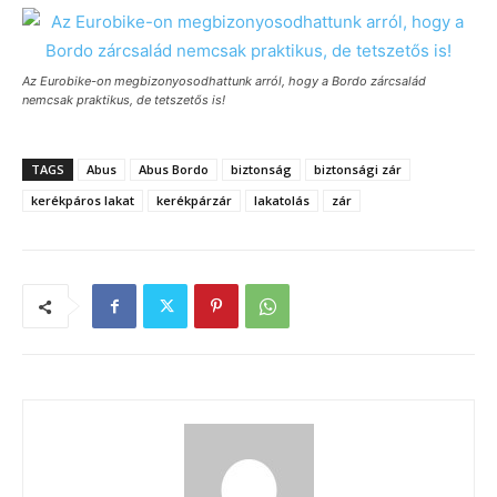
Az Eurobike-on megbizonyosodhattunk arról, hogy a Bordo zárcsalád
nemcsak praktikus, de tetszetős is!
TAGS
Abus
Abus Bordo
biztonság
biztonsági zár
kerékpáros lakat
kerékpárzár
lakatolás
zár