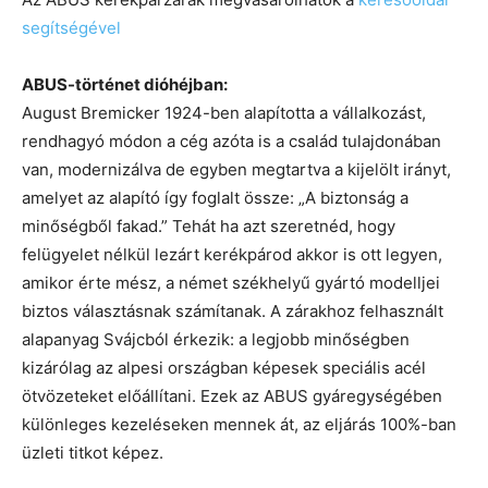
segítségével
ABUS-történet dióhéjban:
August Bremicker 1924-ben alapította a vállalkozást,
rendhagyó módon a cég azóta is a család tulajdonában
van, modernizálva de egyben megtartva a kijelölt irányt,
amelyet az alapító így foglalt össze: „A biztonság a
minőségből fakad.” Tehát ha azt szeretnéd, hogy
felügyelet nélkül lezárt kerékpárod akkor is ott legyen,
amikor érte mész, a német székhelyű gyártó modelljei
biztos választásnak számítanak. A zárakhoz felhasznált
alapanyag Svájcból érkezik: a legjobb minőségben
kizárólag az alpesi országban képesek speciális acél
ötvözeteket előállítani. Ezek az ABUS gyáregységében
különleges kezeléseken mennek át, az eljárás 100%-ban
üzleti titkot képez.