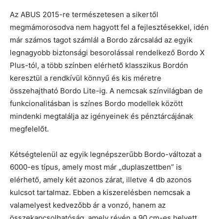
Az ABUS 2015-re természetesen a sikertől
megmámorosodva nem hagyott fel a fejlesztésekkel, idén
már számos tagot számlál a Bordo zárcsalád az egyik
legnagyobb biztonsági besorolással rendelkező Bordo X
Plus-tól, a több színben elérhető klasszikus Bordón
keresztül a rendkívül könnyű és kis méretre
összehajtható Bordo Lite-ig. A nemcsak színvilágban de
funkcionalitásban is színes Bordo modellek között
mindenki megtalálja az igényeinek és pénztárcájának
megfelelőt.
Kétségtelenül az egyik legnépszerűbb Bordo-változat a
6000-es típus, amely most már „duplaszettben” is
elérhető, amely két azonos zárat, illetve 4 db azonos
kulcsot tartalmaz. Ebben a kiszerelésben nemcsak a
valamelyest kedvezőbb ár a vonzó, hanem az
összekapcsolhatóság, amely révén a 90 cm-es helyett