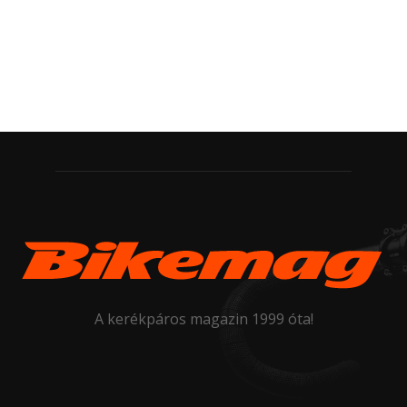
A kerékpáros magazin 1999 óta!