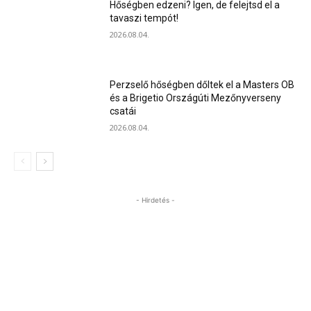
Hőségben edzeni? Igen, de felejtsd el a
tavaszi tempót!
2026.08.04.
Perzselő hőségben dőltek el a Masters OB
és a Brigetio Országúti Mezőnyverseny
csatái
2026.08.04.
- Hirdetés -