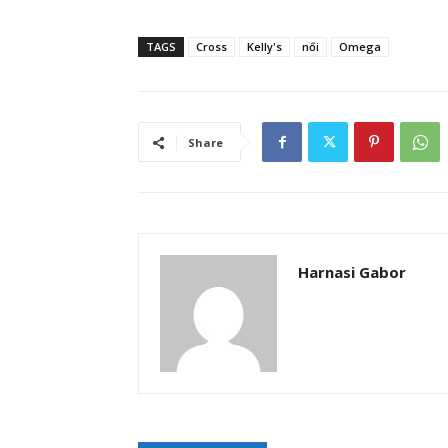
TAGS
Cross
Kelly's
női
Omega
Share
Harnasi Gabor