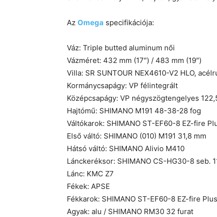
Az
Omega
specifikációja:
Váz: Triple butted aluminum női
Vázméret: 432 mm (17″) / 483 mm (19″)
Villa: SR SUNTOUR NEX4610-V2 HLO, acélr
Kormánycsapágy: VP félintegrált
Középcsapágy: VP négyszögtengelyes 122
Hajtómű: SHIMANO M191 48-38-28 fog
Váltókarok: SHIMANO ST-EF60-8 EZ-fire Pl
Első váltó: SHIMANO (010) M191 31,8 mm
Hátsó váltó: SHIMANO Alivio M410
Lánckeréksor: SHIMANO CS-HG30-8 seb. 1
Lánc: KMC Z7
Fékek: APSE
Fékkarok: SHIMANO ST-EF60-8 EZ-fire Plus 
Agyak: alu / SHIMANO RM30 32 furat