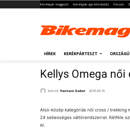
Kerékpár magazin
Kerékpár apróhirdetés
Fórum
HÍREK
KERÉKPÁRTESZT
ORSZÁGÚ
Kellys Omega női 
Szerző:
Harnasi Gabor
2010.06.19.
Alsó-közép kategóriás női cross / trekking m
24 sebességes váltórendszerrel. Kétféle s
el.