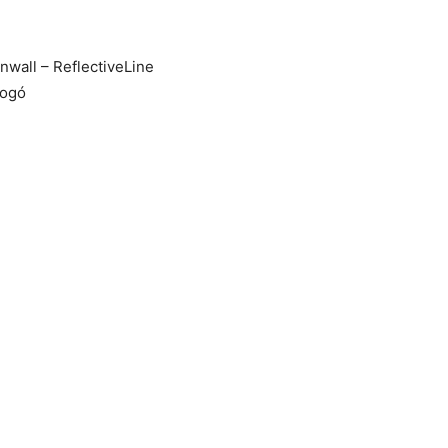
nwall – ReflectiveLine
fogó