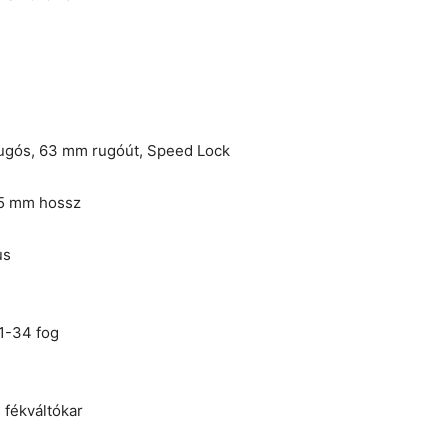
ugós, 63 mm rugóút, Speed Lock
,5 mm hossz
us
1-34 fog
fékváltókar