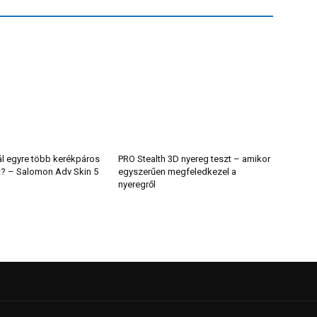
ál egyre több kerékpáros
PRO Stealth 3D nyereg teszt – amikor
t? – Salomon Adv Skin 5
egyszerűen megfeledkezel a
nyeregről