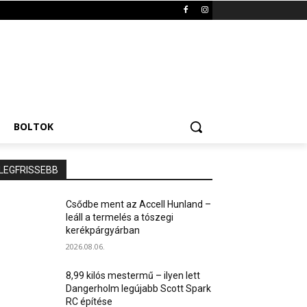
BOLTOK
LEGFRISSEBB
Csődbe ment az Accell Hunland –
leáll a termelés a tószegi
kerékpárgyárban
2026.08.06.
8,99 kilós mestermű – ilyen lett
Dangerholm legújabb Scott Spark
RC építése