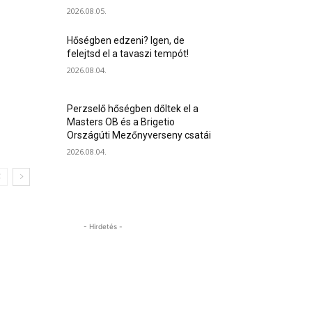
2026.08.05.
Hőségben edzeni? Igen, de
felejtsd el a tavaszi tempót!
2026.08.04.
Perzselő hőségben dőltek el a
Masters OB és a Brigetio
Országúti Mezőnyverseny csatái
2026.08.04.
- Hirdetés -