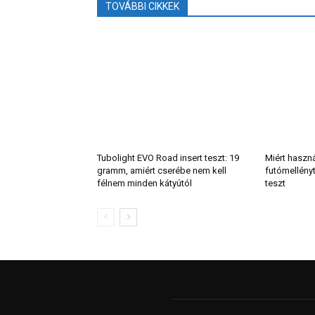
TOVÁBBI CIKKEK
Tubolight EVO Road insert teszt: 19
Miért haszn
gramm, amiért cserébe nem kell
futómellény
félnem minden kátyútól
teszt