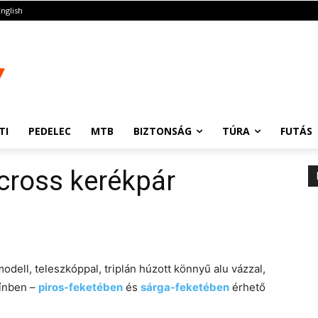
English
TI
PEDELEC
MTB
BIZTONSÁG
TÚRA
FUTÁS
cross kerékpár
odell, teleszkóppal, triplán húzott könnyű alu vázzal,
zínben –
piros-feketében
és
sárga-feketében
érhető