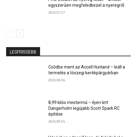
egyszerűen megfeledkezel a nyeregről
2026.07.27.
LEGFRISSEBB
Csődbe ment az Accell Hunland – leáll a
termelés a tószegi kerékpárgyárban
2026.08.06.
8,99 kilós mestermű – ilyen lett
Dangerholm legújabb Scott Spark RC
építése
2026.08.05.