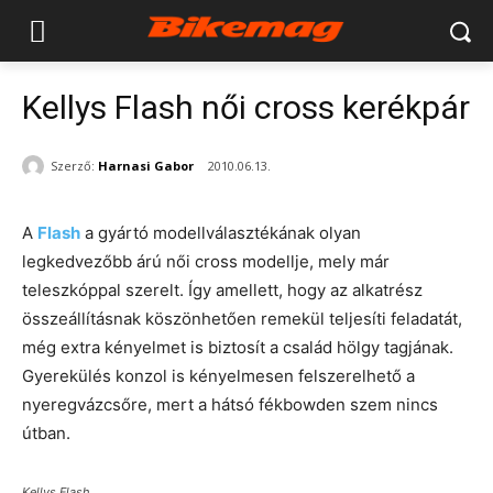
Kellys Flash női cross kerékpár
Szerző:
Harnasi Gabor
2010.06.13.
A
Flash
a gyártó modellválasztékának olyan
legkedvezőbb árú női cross modellje, mely már
teleszkóppal szerelt. Így amellett, hogy az alkatrész
összeállításnak köszönhetően remekül teljesíti feladatát,
még extra kényelmet is biztosít a család hölgy tagjának.
Gyerekülés konzol is kényelmesen felszerelhető a
nyeregvázcsőre, mert a hátsó fékbowden szem nincs
útban.
Kellys Flash