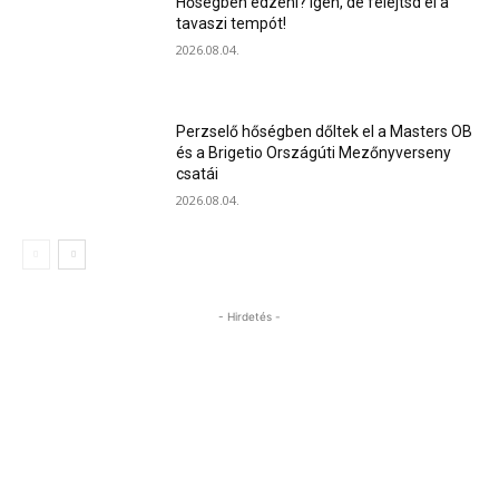
Hőségben edzeni? Igen, de felejtsd el a
tavaszi tempót!
2026.08.04.
Perzselő hőségben dőltek el a Masters OB
és a Brigetio Országúti Mezőnyverseny
csatái
2026.08.04.
- Hirdetés -