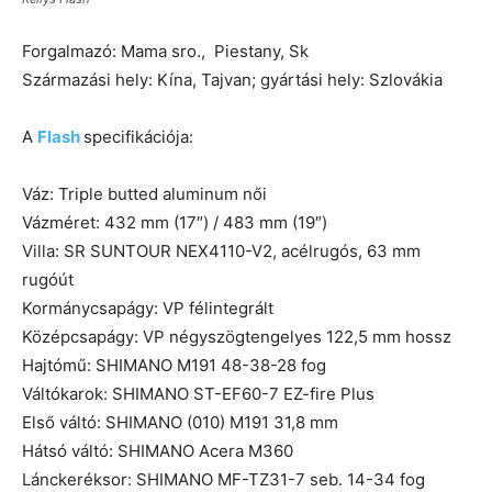
Forgalmazó: Mama sro., Piestany, Sk
Származási hely: Kína, Tajvan; gyártási hely: Szlovákia
A
Flash
specifikációja:
Váz: Triple butted aluminum női
Vázméret: 432 mm (17″) / 483 mm (19″)
Villa: SR SUNTOUR NEX4110-V2, acélrugós, 63 mm
rugóút
Kormánycsapágy: VP félintegrált
Középcsapágy: VP négyszögtengelyes 122,5 mm hossz
Hajtómű: SHIMANO M191 48-38-28 fog
Váltókarok: SHIMANO ST-EF60-7 EZ-fire Plus
Első váltó: SHIMANO (010) M191 31,8 mm
Hátsó váltó: SHIMANO Acera M360
Lánckeréksor: SHIMANO MF-TZ31-7 seb. 14-34 fog