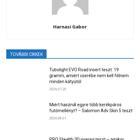
Harnasi Gabor
TOVÁBBI CIKKEK
Tubolight EVO Road insert teszt: 19
gramm, amiért cserébe nem kell félnem
minden kátyútól
2026.07.20.
Miért használ egyre több kerékpáros
futómellényt? – Salomon Adv Skin 5 teszt
2026.08.01.
PRO Stealth 3D nyereg teszt – amikor