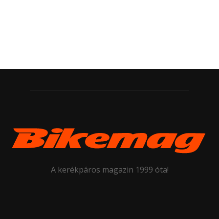
A kerékpáros magazin 1999 óta!