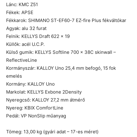
Lánc: KMC Z51
Fékek: APSE
Fékkarok: SHIMANO ST-EF60-7 EZ-fire Plus fékváltókar
Agyak: alu 32 furat
Felnik: KELLYS Draft 622 x 19
Küllők: acél U.C.P.
Külső gumik: KELLYS Softline 700 x 38C skinwall –
ReflectiveLine
Kormányszár: KALLOY Uno 25,4 mm befogó, 15 fok
emelés
Kormány: KALLOY Uno
Markolat: KELLYS Exbone 2Density
Nyeregcső: KALLOY 27,2 mm átmérő
Nyereg: KBIX ComfortLine
Pedál: VP NonSlip műanyag
Tömeg: 13,00 kg (gyári adat – 17-es méret)