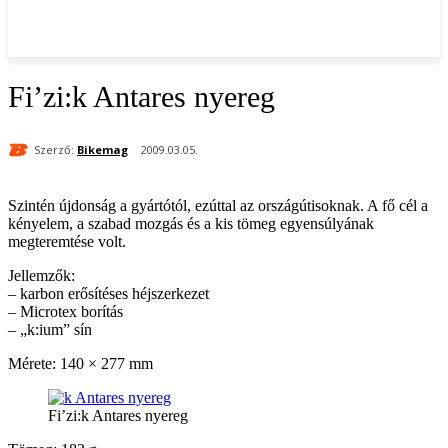
Fi’zi:k Antares nyereg
Szerző:
Bikemag
2009.03.05.
Szintén újdonság a gyártótól, ezúttal az országútisoknak. A fő cél a
kényelem, a szabad mozgás és a kis tömeg egyensúlyának
megteremtése volt.
Jellemzők:
– karbon erősítéses héjszerkezet
– Microtex borítás
– „k:ium” sín
Mérete: 140 × 277 mm
Fi’zi:k Antares nyereg