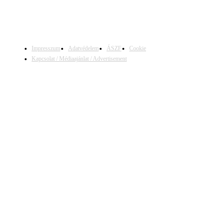
Impresszum
Adatvédelem
ÁSZF
Cookie
Kapcsolat / Médiaajánlat / Advertisement