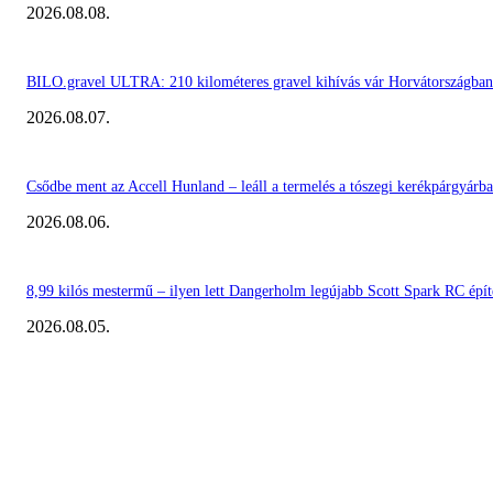
2026.08.08.
BILO.gravel ULTRA: 210 kilométeres gravel kihívás vár Horvátországban
2026.08.07.
Csődbe ment az Accell Hunland – leáll a termelés a tószegi kerékpárgyárb
2026.08.06.
8,99 kilós mestermű – ilyen lett Dangerholm legújabb Scott Spark RC épít
2026.08.05.