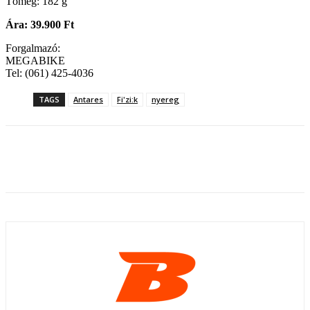
Tömeg: 182 g
Ára: 39.900 Ft
Forgalmazó:
MEGABIKE
Tel: (061) 425-4036
TAGS
Antares
Fi'zi:k
nyereg