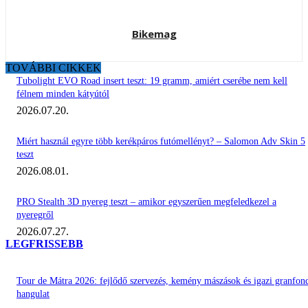
Bikemag
TOVÁBBI CIKKEK
Tubolight EVO Road insert teszt: 19 gramm, amiért cserébe nem kell
félnem minden kátyútól
2026.07.20.
Miért használ egyre több kerékpáros futómellényt? – Salomon Adv Skin 5
teszt
2026.08.01.
PRO Stealth 3D nyereg teszt – amikor egyszerűen megfeledkezel a
nyeregről
2026.07.27.
LEGFRISSEBB
Tour de Mátra 2026: fejlődő szervezés, kemény mászások és igazi granfon
hangulat