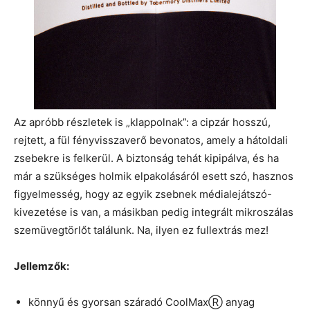
Az apróbb részletek is „klappolnak”: a cipzár hosszú,
rejtett, a fül fényvisszaverő bevonatos, amely a hátoldali
zsebekre is felkerül. A biztonság tehát kipipálva, és ha
már a szükséges holmik elpakolásáról esett szó, hasznos
figyelmesség, hogy az egyik zsebnek médialejátszó-
kivezetése is van, a másikban pedig integrált mikroszálas
szemüvegtörlőt találunk. Na, ilyen ez fullextrás mez!
Jellemzők:
könnyű és gyorsan száradó CoolMaxⓇ anyag