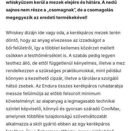
whiskyüzem kerül a mezek elejére és hátára. A nedű
sajnos nem része a „csomagnak”, de a csomagolás
megegyezik az eredeti termékekével!
Whiskey dizájn ide vagy oda, a kerékpáros mezek terén
döntő, hogy az anyag elvezesse az izzadságot a
bőrfelületről, így a többlet kellemes közérzet mellett
csökken a testhőmérséklet is. A szabás pedig legyen
testhez álló, de ettől függetlenül kényelmes, illetve a mez
rendelkezzen a szükséges praktikumokkal, mint például
könnyen a kezelhető cipzár, illetve a tárolásra szolgáló
hátsó zsebek. Az Endura összes kerékpáros ruhadarabja
messze felülmúlja az előbb felsorolt minimum
követelményt: az alapanyag a legmagasabb technikai
szintet képviselő, könnyű és gyorsan száradó CoolMax,
amelynek többféle tulajdonságú szövetváltozatát
alkalmazza a skót gyártó ebben az egy kerékpáros