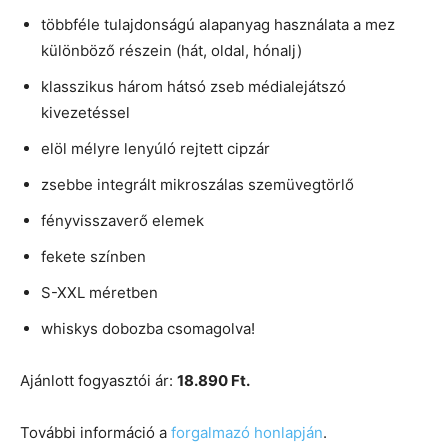
többféle tulajdonságú alapanyag használata a mez
különböző részein (hát, oldal, hónalj)
klasszikus három hátsó zseb médialejátszó
kivezetéssel
elöl mélyre lenyúló rejtett cipzár
zsebbe integrált mikroszálas szemüvegtörlő
fényvisszaverő elemek
fekete színben
S-XXL méretben
whiskys dobozba csomagolva!
Ajánlott fogyasztói ár:
18.890 Ft.
További információ a
forgalmazó honlapján
.