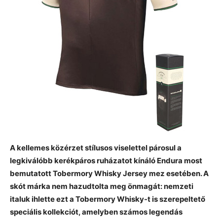
A kellemes közérzet stílusos viselettel párosul a
legkiválóbb kerékpáros ruházatot kínáló Endura most
bemutatott Tobermory Whisky Jersey mez esetében. A
skót márka nem hazudtolta meg önmagát: nemzeti
italuk ihlette ezt a Tobermory Whisky-t is szerepeltető
speciális kollekciót, amelyben számos legendás