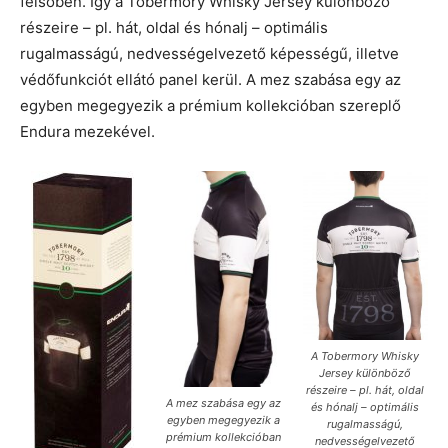
felsőben. Így a Tobermory Whisky Jersey különböző
részeire – pl. hát, oldal és hónalj – optimális
rugalmasságú, nedvességelvezető képességű, illetve
védőfunkciót ellátó panel kerül. A mez szabása egy az
egyben megegyezik a prémium kollekcióban szereplő
Endura mezekével.
A Tobermory Whisky
Jersey különböző
részeire – pl. hát, oldal
A mez szabása egy az
és hónalj – optimális
egyben megegyezik a
rugalmasságú,
prémium kollekcióban
nedvességelvezető