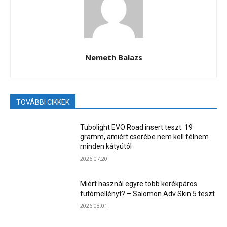
Nemeth Balazs
TOVÁBBI CIKKEK
Tubolight EVO Road insert teszt: 19
gramm, amiért cserébe nem kell félnem
minden kátyútól
2026.07.20.
Miért használ egyre több kerékpáros
futómellényt? – Salomon Adv Skin 5 teszt
2026.08.01.