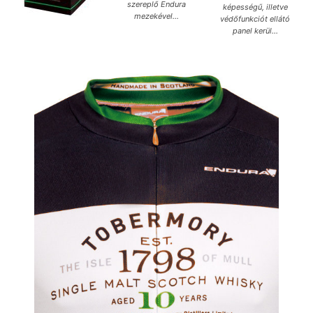
szereplő Endura
képességű, illetve
mezekével…
védőfunkciót ellátó
panel kerül…