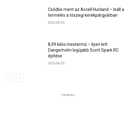
Csődbe ment az Accell Hunland – leáll a
termelés a tószegi kerékpárgyárban
2026.08.06.
8,99 kilós mestermű – ilyen lett
Dangerholm legújabb Scott Spark RC
építése
2026.08.05.
- Hirdetés -